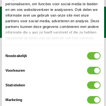
personaliseren, om functies voor social media te bieden
Dit formulier is beveiligd met reCAPTCHA - het
Privacybeleid
e
en om ons websiteverkeer te analyseren. Ook delen we
informatie over uw gebruik van onze site met onze
partners voor social media, adverteren en analyse. Deze
Gratis verzending
vanaf €249*
partners kunnen deze gegevens combineren met andere
Binnen
1 werkdag
verzonden!
Maandag
t/m
zaterdag bereikbaar
informatie die u aan ze heeft verstrekt of die ze hebben
verzameld op basis van uw gebruik van hun services.
WE KOMEN GRAAG MET JE IN CONTACT
Toestemmingsselectie
Noodzakelijk
Bel, app of mail met onze klantenservice
+31 (0)315 29 81 50
info@dakmaterialen.com
Voorkeuren
+31 (0)315 29 81 50
Openingstijden
Statistieken
Maandag - Vrijdag: 7.30 - 17.00
Zaterdag: 8.00 - 12.30
Marketing
Bezoek onze winkel