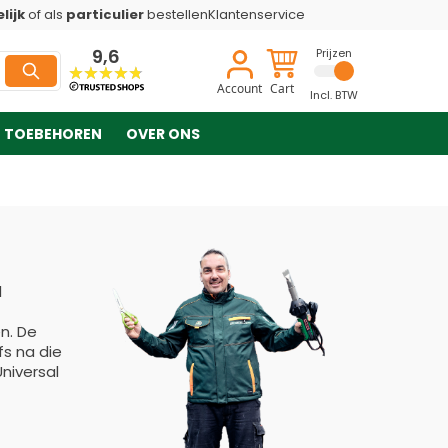
lijk
of als
particulier
bestellen
Klantenservice
9,6
Prijzen
Account
Cart
Incl. BTW
TOEBEHOREN
OVER ONS
l
n. De
fs na die
niversal