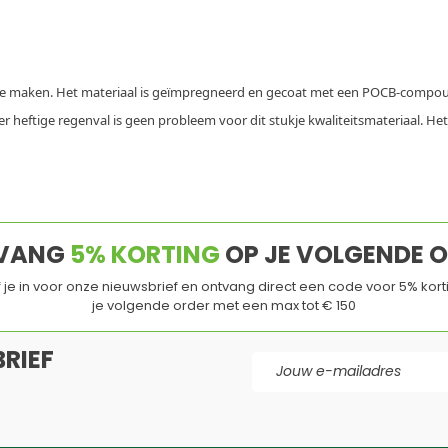
n te maken. Het materiaal is geïmpregneerd en gecoat met een POCB-compo
eftige regenval is geen probleem voor dit stukje kwaliteitsmateriaal. Het 
VANG
5% KORTING
OP JE VOLGENDE 
jf je in voor onze nieuwsbrief en ontvang direct een code voor 5% kort
je volgende order met een max tot € 150
RIEF
E-mail adres
d
en de
Servicevoorwaarden
van
Google
zijn van toepassing.