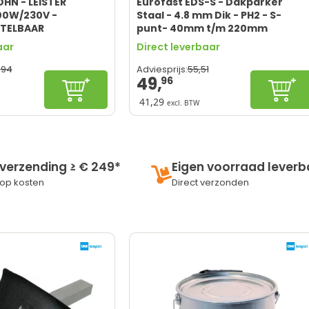
HN - LEISTER
Eurofast EDS-S - Dakparker
600W/230V -
Staal - 4.8 mm Dik - PH2 - S-
TELBAAR
punt- 40mm t/m 220mm
aar
Direct leverbaar
,
94
55,
51
Adviesprijs:
49,
96
In winkelwagen
Confi
41,29
excl. BTW
iteit
Weer- en roestbestendig
r Föhnbare
Optimaal voor isolatie
n
Eenvoudige installatie
eep
Lange levensduur
 verzending ≥ € 249*
Eigen voorraad leverb
Specifiek gereedschap vereist
op kosten
Direct verzonden
instelbaar