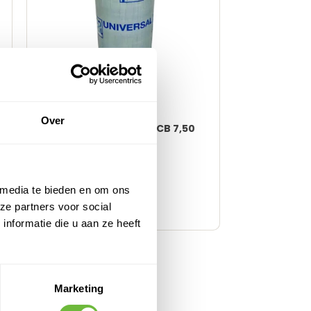
Over
Icopal Universal® SA POCB 7,50
m x 0,33 m
Binnenkort beschikbaar
11,
62
Adviesprijs:
 media te bieden en om ons
10,
45
ze partners voor social
8,64
m
excl. BTW
nformatie die u aan ze heeft
Duurzaam & lange levensduur
Eenvoudige verwerking
UV- en weersbestendig
Geschikt voor elk dak
Marketing
Hete-lucht-lasser vereist