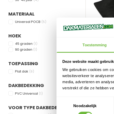
MATERIAAL
FILTER
products available
Universal POCB
(
5
)
HOEK
FILTER
products available
45 graden
(
1
)
Toestemming
Kiezelbak Uni
products available
90 graden
(
1
)
Aluminium Ki
Kwaliteit - Zi
Deze website maakt gebruik
TOEPASSING
Binnenkort b
FILTER
We gebruiken cookies om cont
products available
Plat dak
(
9
)
websiteverkeer te analyseren
media, adverteren en analys
DAKBEDEKKING
verstrekt of die ze hebben v
FILTER
products available
PVC Universal
(
1
)
Toestemmingsselectie
Noodzakelijk
VOOR TYPE DAKBEDEKKING