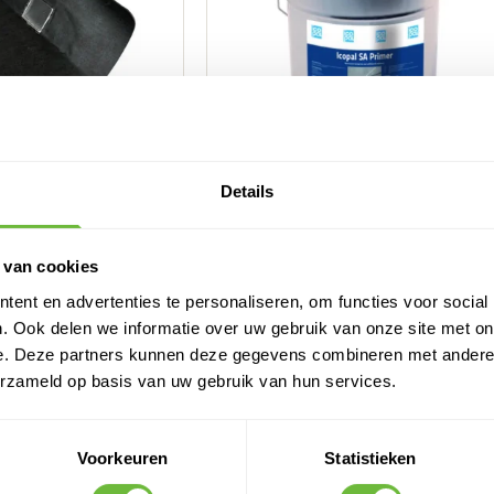
Details
versal - Prefab
Icopal SA Primer 4,5L –
ezelbak - Hoge
Hechtprimer voor dakrollen
juitloop
Binnenkort beschikbaar
 van cookies
eschikbaar
123,
01
Adviesprijs:
ent en advertenties te personaliseren, om functies voor social
79,
96
. Ook delen we informatie over uw gebruik van onze site met on
66,08
excl. BTW
e. Deze partners kunnen deze gegevens combineren met andere i
Snel droog in 30 minuten
erzameld op basis van uw gebruik van hun services.
Eenvoudig aan te brengen
Gebruiksklaar, geen mengen nodig
Ideaal voor brandveilige
Voorkeuren
Statistieken
dakafwerkingen
Oplosmiddelhoudend, voorzichtig