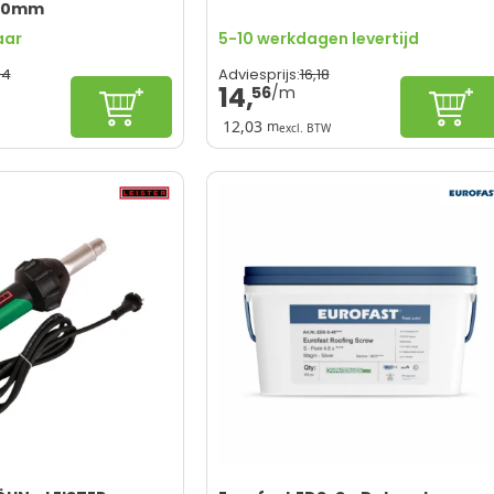
20mm
aar
5-10 werkdagen levertijd
94
16,
18
Adviesprijs:
14,
56
Configureren
In wi
12,03
m
excl. BTW
stbestendig
Geschikt voor elk dak
 isolatie
Waterdichte lasverbinding
stallatie
Eenvoudige verwerking
duur
UV- en weerbestendig
reedschap vereist
Hete-lucht-lasser vereist