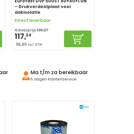
Eurofast DVP 500ST 80×40×1.0N
– Drukverdeelplaat voor
dakisolatie
Direct leverbaar
130,
27
Adviesprijs:
117,
24
gureren
In winkelwagen
96,89
excl. BTW
Perfecte drukverdeling
Geschikt voor staal- en
houtschroeven
Getest op prestatie
aar
Ma t/m za bereikbaar
Makkelijk gebruik
6 dagen klantenservice
Schroeven niet meegeleverd