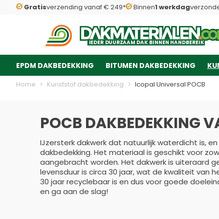
Gratis
verzending vanaf € 249*
Binnen
1 werkdag
verzond
Dakmaterialen.com
I
I
E
E
D
D
E
E
R
R
D
D
U
U
U
U
R
R
Z
Z
AAM
AAM
D
D
A
A
K
K
B
B
INNEN
INNEN
H
H
A
A
N
N
D
D
B
B
E
E
R
R
E
E
IK
IK
EPDM DAKBEDEKKING
BITUMEN DAKBEDEKKING
KU
Ga naar de inhoud
Home
>
Kunststof dakbedekking
>
Icopal Universal POCB
POCB DAKBEDEKKING V
IJzersterk dakwerk dat natuurlijk waterdicht is, 
dakbedekking. Het materiaal is geschikt voor zow
aangebracht worden. Het dakwerk is uiteraard 
levensduur is circa 30 jaar, wat de kwaliteit van 
30 jaar recyclebaar is en dus voor goede doeleind
en ga aan de slag!