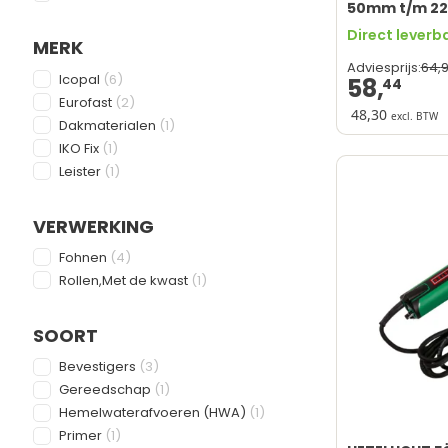
50mm t/m 2
Direct leverb
MERK
64,
Adviesprijs:
FILTER
products available
Icopal
(
6
)
58,
44
products available
Eurofast
(
2
)
48,30
excl. BTW
products available
Dakmaterialen
(
1
)
Weer- en roe
products available
IKO Fix
(
1
)
Optimaal voor
products available
Leister
(
1
)
Eenvoudige in
Lange levens
Specifiek ge
VERWERKING
FILTER
products available
Fohnen
(
4
)
products available
Rollen,Met de kwast
(
1
)
SOORT
FILTER
products available
Bevestigers
(
3
)
products available
Gereedschap
(
1
)
products available
Hemelwaterafvoeren (HWA)
(
1
)
products available
Primer
(
1
)