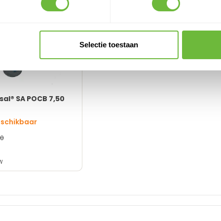
werken nodig
Selectie toestaan
sal® SA POCB 7,50
eschikbaar
0
W
lfklevende installatie
– geen brander nodig
sbestendig
sduur & onderhoudsarm
t voor optimale