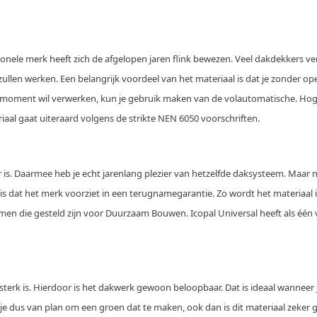
sionele merk heeft zich de afgelopen jaren flink bewezen. Veel dakdekkers v
llen werken. Een belangrijk voordeel van het materiaal is dat je zonder o
fde moment wil verwerken, kun je gebruik maken van de volautomatische. Ho
aal gaat uiteraard volgens de strikte NEN 6050 voorschriften.
is. Daarmee heb je echt jarenlang plezier van hetzelfde daksysteem. Maar na 
is dat het merk voorziet in een terugnamegarantie. Zo wordt het materiaal 
n die gesteld zijn voor Duurzaam Bouwen. Icopal Universal heeft als één v
ersterk is. Hierdoor is het dakwerk gewoon beloopbaar. Dat is ideaal wanneer
 dus van plan om een groen dat te maken, ook dan is dit materiaal zeker gesc