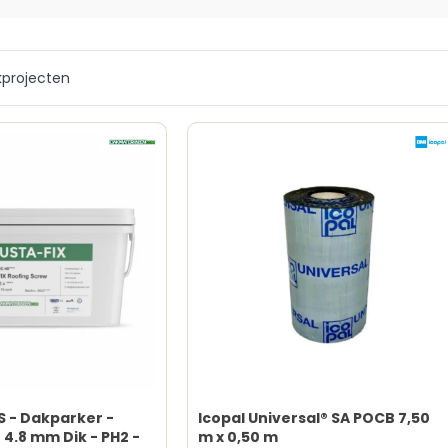
kprojecten
S - Dakparker -
Icopal Universal® SA POCB 7,50
- 4.8 mm Dik - PH2 -
m x 0,50 m