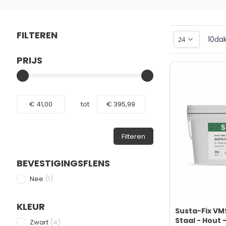
FILTEREN
10
da
PRIJS
Skip to product list
FILTER
Minimum value
Maximale Waarde
€ 41,00
tot
€ 395,99
Filteren
BEVESTIGINGSFLENS
FILTER
products available
Nee
(
1
)
KLEUR
Susta-Fix VM
FILTER
Staal - Hout 
products available
Zwart
(
4
)