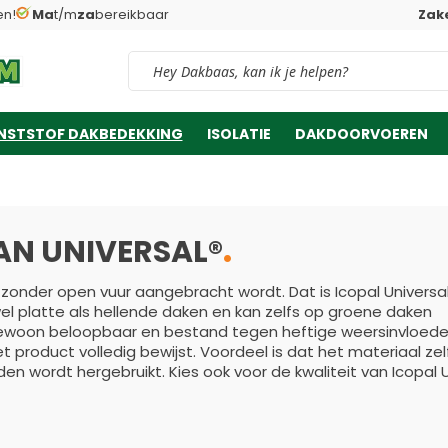
en!
Ma
t/m
za
bereikbaar
Zake
Vind snel jouw product
NSTSTOF DAKBEDEKKING
ISOLATIE
DAKDOORVOEREN
AN UNIVERSAL®
en zonder open vuur aangebracht wordt. Dat is Icopal Universa
el platte als hellende daken en kan zelfs op groene daken
gewoon beloopbaar en bestand tegen heftige weersinvloede
het product volledig bewijst. Voordeel is dat het materiaal zel
en wordt hergebruikt. Kies ook voor de kwaliteit van Icopal U