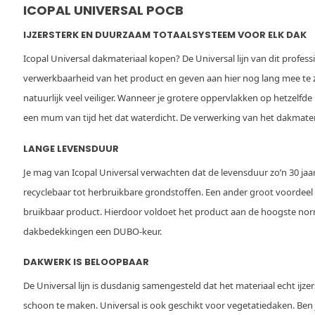
hechting
ICOPAL UNIVERSAL POCB
IJZERSTERK EN DUURZAAM TOTAALSYSTEEM VOOR ELK DAK
Icopal Universal dakmateriaal kopen? De Universal lijn van dit profes
verwerkbaarheid van het product en geven aan hier nog lang mee te zu
natuurlijk veel veiliger. Wanneer je grotere oppervlakken op hetzel
een mum van tijd het dat waterdicht. De verwerking van het dakmateri
LANGE LEVENSDUUR
Je mag van Icopal Universal verwachten dat de levensduur zo’n 30 jaar 
recyclebaar tot herbruikbare grondstoffen. Een ander groot voordeel 
bruikbaar product. Hierdoor voldoet het product aan de hoogste norme
dakbedekkingen een DUBO-keur.
DAKWERK IS BELOOPBAAR
De Universal lijn is dusdanig samengesteld dat het materiaal echt ijz
schoon te maken. Universal is ook geschikt voor vegetatiedaken. Ben je