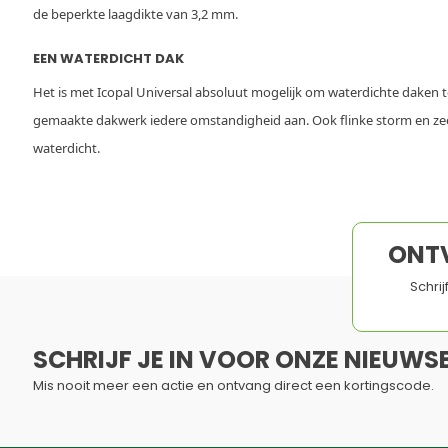
de beperkte laagdikte van 3,2 mm.
EEN WATERDICHT DAK
Het is met Icopal Universal absoluut mogelijk om waterdichte dake
gemaakte dakwerk iedere omstandigheid aan. Ook flinke storm en zeer h
waterdicht.
ONT
Schri
SCHRIJF JE IN VOOR ONZE NIEUWSB
Mis nooit meer een actie en ontvang direct een kortingscode.
Dit formulier is beveiligd met reCAPTCHA - het
Privacybelei