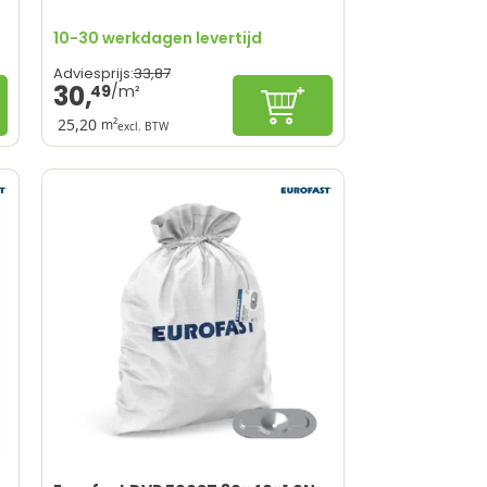
10-30 werkdagen levertijd
33,
87
Adviesprijs:
30,
49
nkelwagen
In winkelwagen
25,20
m²
excl. BTW
Geschikt voor elk dak
Eenvoudige verwerking
Duurzaam & lange levensduur
UV- en weersbestendig
Hete-lucht-lasser vereist