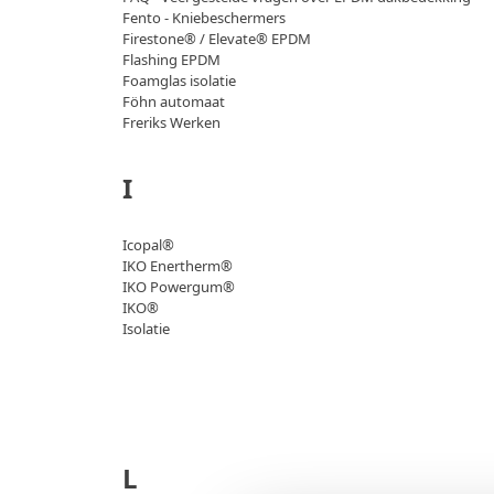
Fento - Kniebeschermers
Firestone® / Elevate® EPDM
Flashing EPDM
Foamglas isolatie
Föhn automaat
Freriks Werken
I
Icopal®
IKO Enertherm®
IKO Powergum®
IKO®
Isolatie
L