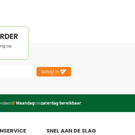
ORDER
ing op
Schrijf in
onden!
Maandag
t/m
zaterdag bereikbaar
NSERVICE
SNEL AAN DE SLAG