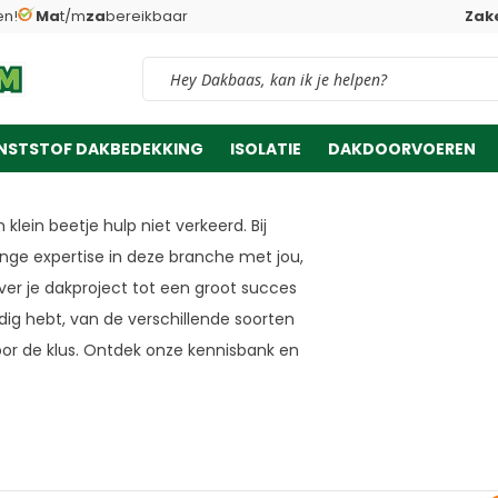
en!
Ma
t/m
za
bereikbaar
Zake
Vind snel jouw product
S WAT JE MOET
W DAKPROJECT
NSTSTOF DAKBEDEKKING
ISOLATIE
DAKDOORVOEREN
 klein beetje hulp niet verkeerd. Bij
nge expertise in deze branche met jou,
lver je dakproject tot een groot succes
odig hebt, van de verschillende soorten
or de klus. Ontdek onze kennisbank en