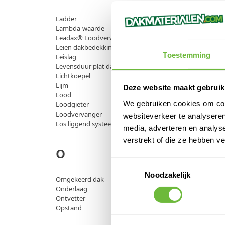
Ladder
Lambda-waarde
Leadax® Loodvervanger
Leien dakbedekking
Toestemming
Leislag
Levensduur plat dak
Lichtkoepel
Lijm
Deze website maakt gebruik
Lood
We gebruiken cookies om cont
Loodgieter
Loodvervanger
websiteverkeer te analyseren
Los liggend systeem
media, adverteren en analys
verstrekt of die ze hebben v
O
Toestemmingsselectie
Noodzakelijk
Omgekeerd dak
Onderlaag
Ontvetter
Opstand