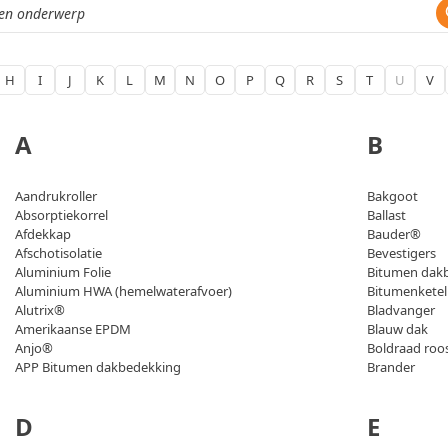
H
I
J
K
L
M
N
O
P
Q
R
S
T
U
V
A
B
Aandrukroller
Bakgoot
Absorptiekorrel
Ballast
Afdekkap
Bauder®
Afschotisolatie
Bevestigers
Aluminium Folie
Bitumen dak
Aluminium HWA (hemelwaterafvoer)
Bitumenketel
Alutrix®
Bladvanger
Amerikaanse EPDM
Blauw dak
Anjo®
Boldraad roo
APP Bitumen dakbedekking
Brander
D
E