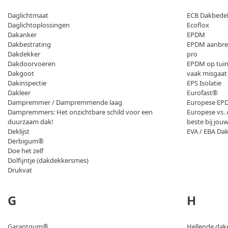
Daglichtmaat
ECB Dakbede
Daglichtoplossingen
Ecoflox
Dakanker
EPDM
Dakbestrating
EPDM aanbren
Dakdekker
pro
Dakdoorvoeren
EPDM op tuin
Dakgoot
vaak misgaat
Dakinspectie
EPS Isolatie
Dakleer
Eurofast®
Dampremmer / Dampremmende laag
Europese EPD
Dampremmers: Het onzichtbare schild voor een
Europese vs. 
duurzaam dak!
beste bij jou
Deklijst
EVA / EBA Da
Derbigum®
Doe het zelf
Dolfijntje (dakdekkersmes)
Drukvat
G
H
Garantgum®
Hellende dak