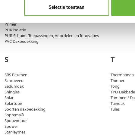
Piepschuim
Pijnvrije knieën als dakdekker? Bijna onmogelijk!
Selectie toestaan
PIR isolatie
Plat dak / Platte daken
Primer
PUR isolatie
PUR Schuim: Toepassingen, Voordelen en Innovaties
PVC Dakbedekking
S
T
SBS Bitumen
Thermbanen
Schroeven
Thinner
Sedumdak
Tong
Shingles
TPO Dakbede
Solar
Trimmen / Da
Solartube
Tuindak
Soorten dakbedekking
Tules
Soprema®
Spouwmuur
Spuwer
Stanleymes