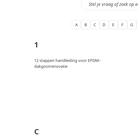
Zoeken
A
B
C
D
E
F
G
1
12 stappen handleiding voor EPDM–
dakgootrenovatie
C