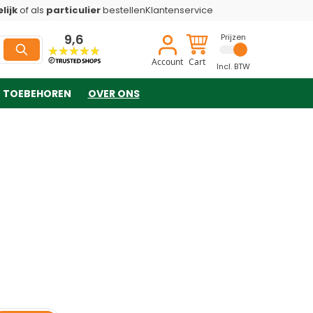
lijk
of als
particulier
bestellen
Klantenservice
9,6
Prijzen
Account
Cart
Incl. BTW
TOEBEHOREN
OVER ONS