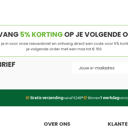
VANG
5% KORTING
OP JE VOLGENDE 
jf je in voor onze nieuwsbrief en ontvang direct een code voor 5% kort
je volgende order met een max tot € 150
RIEF
E-mail adres
d
en de
Servicevoorwaarden
van
Google
zijn van toepassing.
Gratis verzending
vanaf €249*
Binnen
1 werkdag
verz
OVER ONS
KLANTE