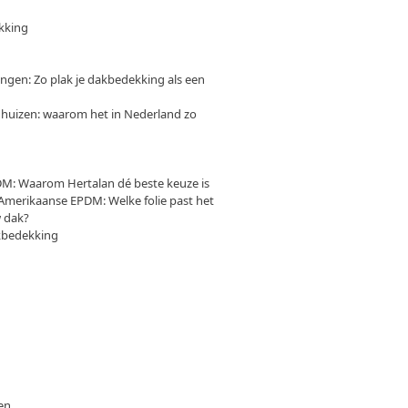
kking
gen: Zo plak je dakbedekking als een
huizen: waarom het in Nederland zo
M: Waarom Hertalan dé beste keuze is
Amerikaanse EPDM: Welke folie past het
w dak?
kbedekking
en