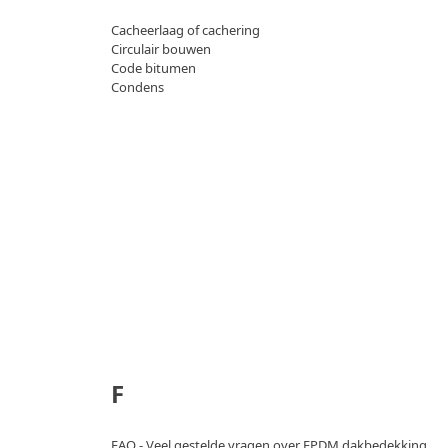
Cacheerlaag of cachering
Circulair bouwen
Code bitumen
Condens
F
FAQ - Veel gestelde vragen over EPDM dakbedekking