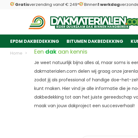
Gratis
verzending vanaf € 249*
Binnen
1 werkdag
verzond
Dakmaterialen.com
KENNISBANK: ALLE
I
I
E
E
D
D
E
E
R
R
D
D
U
U
U
U
R
R
Z
Z
AAM
AAM
D
D
A
A
K
K
B
B
INNEN
INNEN
H
H
A
A
N
N
D
D
B
B
E
E
R
R
E
E
IK
IK
WETEN VOOR JOU
EPDM DAKBEDEKKING
BITUMEN DAKBEDEKKING
KU
Ga naar de inhoud
Een
dak
aan kennis
Home
>
Kennisbank
Je weet natuurlijk bijna alles al, maar soms is een
dakmaterialen.com delen wij graag onze jarenla
zodat jij als professional of handige doe-het-ze
kunt maken. Hier vind je alle informatie die je n
dakbedekking tot aan het juiste gereedschap vo
maak van jouw dakproject een succesverhaal!