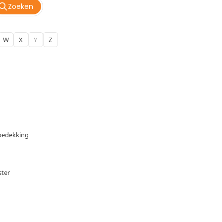
Zoeken
W
X
Y
Z
bedekking
ster