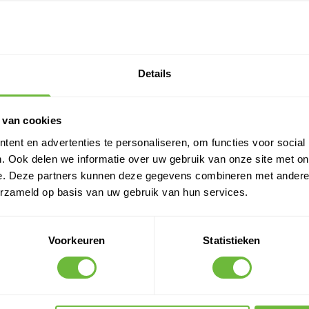
Mastgoot
Nebiprofa®
Mastiek
Nier
Mastiek hoek / Mastiekschroot
Mechanisch bevestigen
Details
Minerale wol
 van cookies
ent en advertenties te personaliseren, om functies voor social
. Ook delen we informatie over uw gebruik van onze site met on
e. Deze partners kunnen deze gegevens combineren met andere i
erzameld op basis van uw gebruik van hun services.
P
Q
Voorkeuren
Statistieken
P.O.C.B. Dakbedekking
Quickprimer
Parker
PE Folie
PET voor dakdoorvoer
PIB Dakbedekking