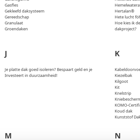
Gasfles
Hemelwatera
Gekleefd daksysteem
Hertalan®
Gereedschap
Hete lucht fö
Granulaat
Hoe kies ik de
Groendaken
dakproject?
J
K
Je platte dak goed isoleren? Bespaart geld en je
Kabeldoorvo
Investeert in duurzaamheid!
Kiezelbak
Kilgoot
Kit
Knelstrip
Kniebescherm
KOMO-Certifi
Koud dak
Kunststof Da
M
N