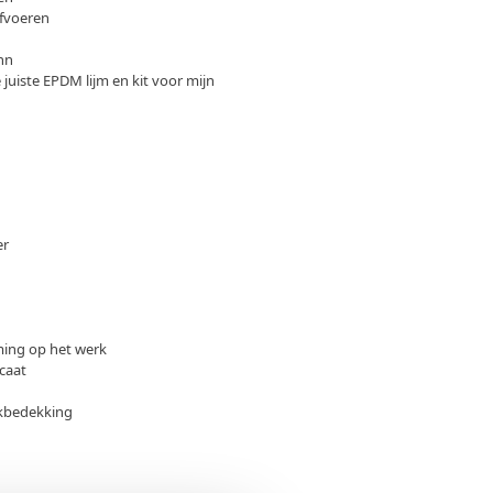
fvoeren
hn
 juiste EPDM lijm en kit voor mijn
er
ing op het werk
caat
kbedekking