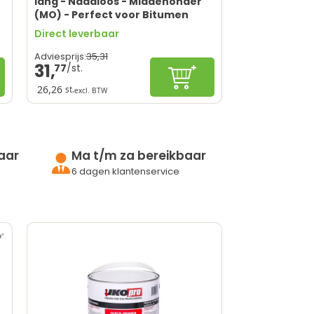
lang - Naadloos - Middenonder
(MO) - Perfect voor Bitumen
Direct leverbaar
35,
31
Adviesprijs:
31,
77
nkelwagen
Configureren
26,26
st.
excl. BTW
aar
Ma t/m za bereikbaar
6 dagen klantenservice