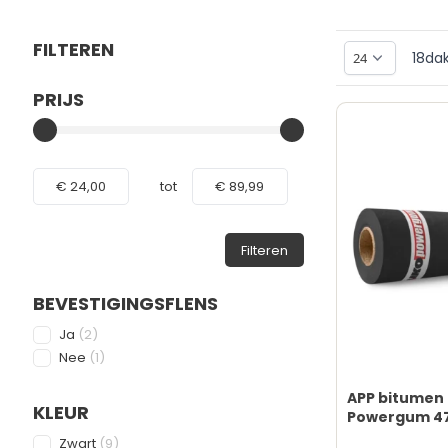
FILTEREN
18
da
PRIJS
Skip to product list
FILTER
Minimum value
Maximale Waarde
€ 24,00
tot
€ 89,99
Filteren
BEVESTIGINGSFLENS
FILTER
products available
Ja
(
2
)
products available
Nee
(
1
)
APP bitumen
KLEUR
Powergum 4
FILTER
products available
Zwart
(
9
)