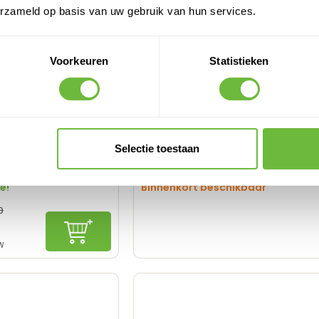
erzameld op basis van uw gebruik van hun services.
Voorkeuren
Statistieken
 dakbedekking -
APP bitumen dakbedekking IKO
Selectie toestaan
m -
Gum 470K24 BItumen
g - 6,0 m - KOMO
e!
Binnenkort beschikbaar
0
In winkelwagen
W
aar en milieuvriendelijk
-bestendig
d en veilig in gebruik
r meerdere