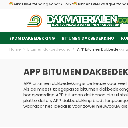
Gratis
verzending vanaf € 249*
Binnen
1 werkdag
verzond
Dakmaterialen.com
I
I
E
E
D
D
E
E
R
R
D
D
U
U
U
U
R
R
Z
Z
AAM
AAM
D
D
A
A
K
K
B
B
INNEN
INNEN
H
H
A
A
N
N
D
D
B
B
E
E
R
R
E
E
IK
IK
EPDM DAKBEDEKKING
BITUMEN DAKBEDEKKING
KU
Ga naar de inhoud
Home
>
Bitumen dakbedekking
>
APP Bitumen Dakbedekkin
APP BITUMEN DAKBEDE
APP bitumen dakbedekking is de keuze voor veel
Als de meest toegepaste bitumen dakbedekking 
hoogwaardige APP bitumen dakbanen die uitsteke
platte daken, APP dakbedekking biedt langdurige
waardoor het ideaal is voor zowel nieuwbouw als