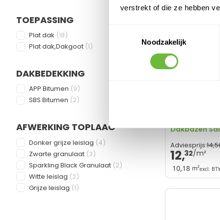
verstrekt of die ze hebben v
TOEPASSING
Toestemmingsselectie
FILTER
products available
Plat dak
(
18
)
Noodzakelijk
products available
Plat dak,Dakgoot
(
1
)
DAKBEDEKKING
FILTER
products available
APP Bitumen
(
9
)
APP Bitumen
products available
SBS Bitumen
(
2
)
IKO Powergu
Zandafwerkin
- 470K14
AFWERKING TOPLAAG
Dakbazen Sal
FILTER
products available
Donker grijze leislag
(
4
)
14,
5
Adviesprijs:
12,
32
products available
Zwarte granulaat
(
3
)
products available
Sparkling Black Granulaat
(
2
)
10,18
m²
excl. BT
products available
Witte leislag
(
2
)
100% recycleb
products available
Grijze leislag
(
1
)
Weer- en UV
Brandvertagen
Geschikt voo