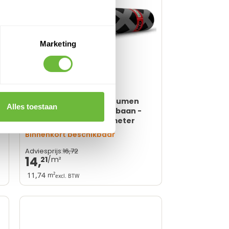
Marketing
IKO Powergum - APP Bitumen
Alles toestaan
dakbedekking - Thermbaan -
Zwart granulaat - 6.0 meter
Binnenkort beschikbaar
16,
72
Adviesprijs:
14,
21
11,74
m²
excl. BTW
Perfecte dampverdeling
Veelzijdige toepassing
35 jaar levensduur
Prachtige afwerking