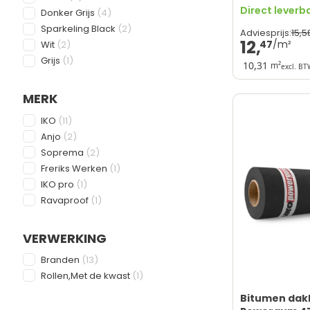
Direct leverb
products available
Donker Grijs
(
4
)
products available
Sparkeling Black
(
2
)
15,
5
Adviesprijs:
12,
47
products available
Wit
(
2
)
products available
Grijs
(
1
)
10,31
m²
excl. BT
MERK
FILTER
products available
IKO
(
11
)
products available
Anjo
(
2
)
products available
Soprema
(
2
)
products available
Freriks Werken
(
1
)
products available
IKO pro
(
1
)
products available
Ravaproof
(
1
)
VERWERKING
FILTER
products available
Branden
(
13
)
products available
Rollen,Met de kwast
(
1
)
Bitumen dakl