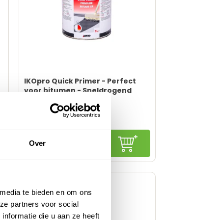
IKOpro Quick Primer - Perfect
voor bitumen - Sneldrogend
Direct leverbaar
32,
55
Adviesprijs:
29,
29
Over
gureren
Configureren
24,21
excl. BTW
Sneldrogend en tijdbesparend
Zorgt voor sterke hechting
Verbruiksvriendelijk en efficiënt
 media te bieden en om ons
Lange houdbaarheid
Niet geschikt voor natte
ze partners voor social
ondergronden
nformatie die u aan ze heeft