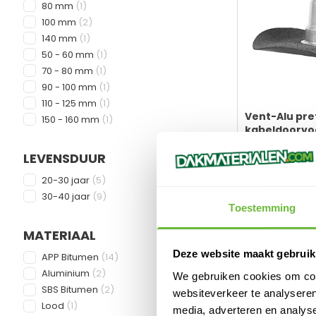
products available
80 mm
(
1
)
products available
100 mm
(
2
)
products available
140 mm
(
1
)
products available
50 - 60 mm
(
1
)
products available
70 - 80 mm
(
1
)
products available
90 - 100 mm
(
1
)
products available
110 - 125 mm
(
1
)
Vent-Alu pre
products available
150 - 160 mm
(
1
)
kabeldoorvo
Dakbedekkin
LEVENSDUUR
- APP en SBS
Direct leverb
FILTER
products available
20-30 jaar
(
5
)
120,
Adviesprijs:
108,
products available
30-40 jaar
(
9
)
42
Toestemming
89,60
st.
excl. BT
MATERIAAL
Makkelijke ins
FILTER
Lange levens
Deze website maakt gebruik
products available
APP Bitumen
(
14
)
Minder foutg
products available
Aluminium
(
2
)
We gebruiken cookies om cont
Tijdbespare
products available
SBS Bitumen
(
2
)
Duurder in a
websiteverkeer te analyseren
products available
Lood
(
1
)
media, adverteren en analys