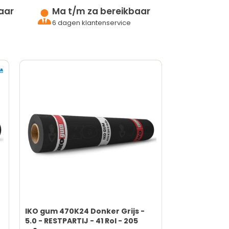
Brandvertragende eigenschappen
aar
Ma t/m za bereikbaar
Gasbrander nodig
6 dagen klantenservice
IKO gum 470K24 Donker Grijs -
5.0 - RESTPARTIJ - 41 Rol - 205