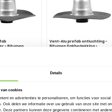
fab
Vent-Alu prefab ontluchting -
er - Bitumen
Bitumen Dakbedekking -
g - Dubbelwandig
Dubbelwandig - APP en SBS
 bitumen
aar
Direct leverbaar
46
89,
61
Adviesprijs:
80,
65
Details
Configureren
Confi
66,65
st.
W
excl. BTW
tallatie
Simpel te installeren
duur
Snel verwerkt
 van cookies
evoelig
Minder kans op fouten
ent en advertenties te personaliseren, om functies voor social
nd
Superieure kwaliteit
anschaf
Duurder in aanschaf
. Ook delen we informatie over uw gebruik van onze site met on
e. Deze partners kunnen deze gegevens combineren met andere i