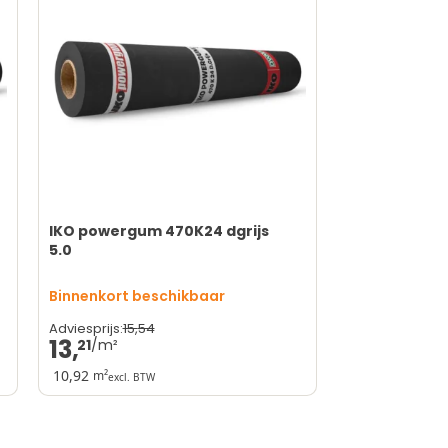
Vereist vakmanschap
IKO powergum 470K24 dgrijs
5.0
Binnenkort beschikbaar
15,
54
Adviesprijs:
13,
21
10,92
m²
excl. BTW
Duurzaam en betrouwbaar
Hoogwaardige afwerking
Geschikt voor diverse systemen