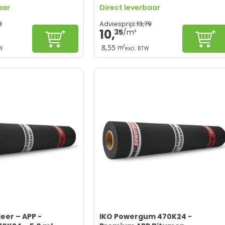
aar
Direct leverbaar
8
13,
79
Adviesprijs:
10,
35
Configureren
In wi
8,55
m²
W
excl. BTW
Perfecte prijs-kwaliteit verhouding
KOMO-Certificering
Prachtige zwarte afwerking
10 jaar fabrieksgarantie
Vakkennis vereist
eer – APP -
IKO Powergum 470K24 -