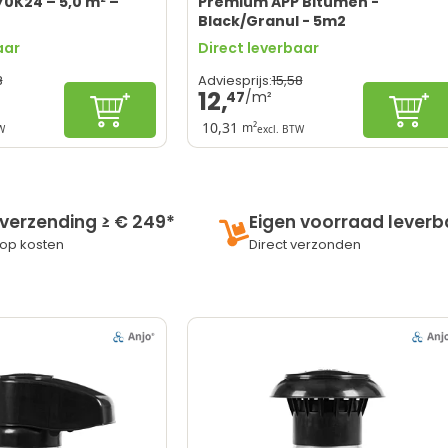
0K24 – 5,0 m² –
Premium APP Bitumen -
Black/Granul - 5m2
aar
Direct leverbaar
3
15,
58
Adviesprijs:
12,
47
In winkelwagen
In wi
10,31
m²
W
excl. BTW
ent op zonnepanelen
Prachtige granulaat afwerking
nwater
Betrouwbare dakrol
Bewezen levensduur
ntrekkelijk dak
Optimale waterdichtheid
 verzending ≥ € 249*
Eigen voorraad leverb
 bitumen
Niet föhnbaar
op kosten
Direct verzonden