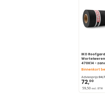
toepassinge
Verwerking v
IKO Roofgard
Wortelweren
470K14 - zan
meter
Binnenkort b
84,
7
Adviesprijs:
72,
00
59,50
excl. BTW