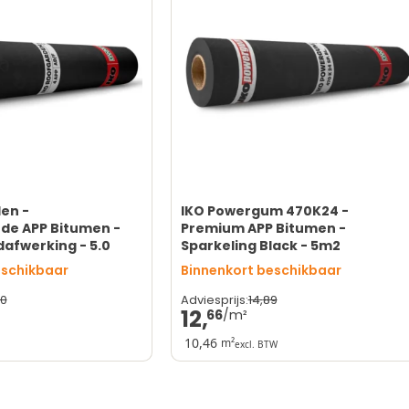
n
ereist gasbrander
en -
IKO Powergum 470K24 -
de APP Bitumen -
Premium APP Bitumen -
dafwerking - 5.0
Sparkeling Black - 5m2
eschikbaar
Binnenkort beschikbaar
0
14,
89
Adviesprijs:
12,
66
10,46
m²
excl. BTW
Esthetisch aantrekkelijk
Versterkte inlage
Brandvertragend