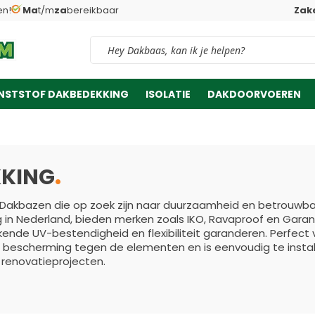
en!
Ma
t/m
za
bereikbaar
Zake
Vind snel jouw product
NSTSTOF DAKBEDEKKING
ISOLATIE
DAKDOORVOEREN
g
KKING
 Dakbazen die op zoek zijn naar duurzaamheid en betrouwba
in Nederland, bieden merken zoals IKO, Ravaproof en Gar
nde UV-bestendigheid en flexibiliteit garanderen. Perfect 
 bescherming tegen de elementen en is eenvoudig te instal
 renovatieprojecten.