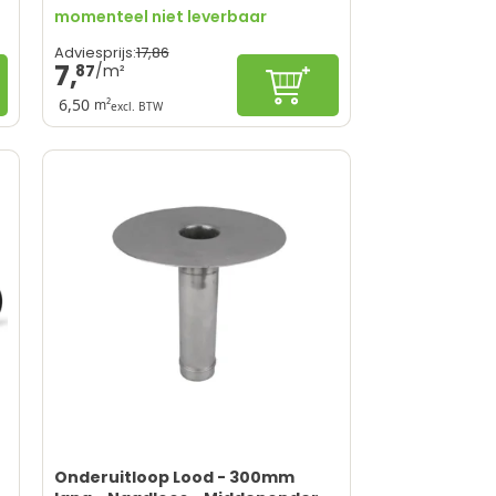
momenteel niet leverbaar
17,
86
Adviesprijs:
7,
87
nkelwagen
In winkelwagen
6,50
m²
excl. BTW
Onderuitloop Lood - 300mm