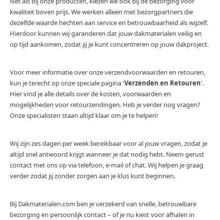
Net als bij onze producten, kiezen we ook bij de bezorging voor
kwaliteit boven prijs. We werken alleen met bezorgpartners die
dezelfde waarde hechten aan service en betrouwbaarheid als wijzelf.
Hierdoor kunnen wij garanderen dat jouw dakmaterialen veilig en
op tijd aankomen, zodat jij je kunt concentreren op jouw dakproject.
Voor meer informatie over onze verzendvoorwaarden en retouren,
kun je terecht op onze speciale pagina '
Verzenden en Retouren
'.
Hier vind je alle details over de kosten, voorwaarden en
mogelijkheden voor retourzendingen. Heb je verder nog vragen?
Onze specialisten staan altijd klaar om je te helpen!
Wij zijn zes dagen per week bereikbaar voor al jouw vragen, zodat je
altijd snel antwoord krijgt wanneer je dat nodig hebt. Neem gerust
contact met ons op via telefoon, e-mail of chat. Wij helpen je graag
verder zodat jij zonder zorgen aan je klus kunt beginnen.
Bij Dakmaterialen.com ben je verzekerd van snelle, betrouwbare
bezorging en persoonlijk contact – of je nu kiest voor afhalen in