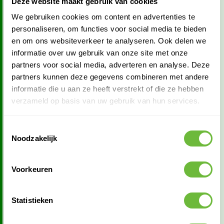
Deze website maakt gebruik van cookies
EN KIEZEN
We gebruiken cookies om content en advertenties te
personaliseren, om functies voor social media te bieden
Bij het afrekenen op onze webshop kun je eenvoudig aangeven of
en om ons websiteverkeer te analyseren. Ook delen we
je jouw bestelling wilt laten bezorgen of zelf wilt afhalen. Onze
informatie over uw gebruik van onze site met onze
'dakbazenkassa' zorgt ervoor dat je duidelijk alle opties ziet en
partners voor social media, adverteren en analyse. Deze
precies weet waar je aan toe bent. Wil je afhalen in Zelhem? Geen
partners kunnen deze gegevens combineren met andere
probleem, je kunt dit gewoon selecteren tijdens het afrekenen. Zo
weet je zeker dat alles snel en soepel verloopt – precies zoals jij het
informatie die u aan ze heeft verstrekt of die ze hebben
wilt.
verzameld op basis van uw gebruik van hun services.
Toestemmingsselectie
Noodzakelijk
✅ KWALITEIT BOVEN ALLES, OOK BIJ
BEZORGING
Voorkeuren
Net als bij onze producten, kiezen we ook bij de bezorging voor
kwaliteit boven prijs. We werken alleen met bezorgpartners die
Statistieken
dezelfde waarde hechten aan service en betrouwbaarheid als
wijzelf. Hierdoor kunnen wij garanderen dat jouw dakmaterialen
veilig en op tijd aankomen, zodat jij je kunt concentreren op jouw