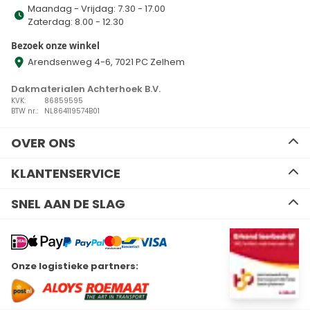
Maandag - Vrijdag: 7.30 - 17.00
Zaterdag: 8.00 - 12.30
Bezoek onze winkel
Arendsenweg 4-6, 7021 PC Zelhem
Dakmaterialen Achterhoek B.V.
KVK:
86859595
BTW nr.:
NL864119574B01
OVER ONS
Ons team
KLANTENSERVICE
Advies
Algemene voorwaarden
Contact
SNEL AAN DE SLAG
Disclaimer
Zakelijk bestellen
Privacy Policy
Kennisbank
EPDM
Verzenden en retourneren
Resitrix dakbedekking
Betalen
Hertalan dakbedekking
Wil je ons volgen?
Onze logistieke partners:
Bitumen dakbedekking
Linkedin
Facebook
Youtube
Instagram
Kunststof dakbedekking
Plat dak Isolatie
Gereedschap