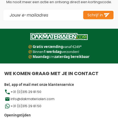
Mis nooit meer een actie en ontvang direct een kortingscode.
E-mail adres
Schrijf in
Dit formulier is beveiligd met reCAPTCHA - het
Privacybeleid
e
Gratis verzending
vanaf €249*
Binnen
1 werkdag
verzonden!
Maandag
t/m
zaterdag bereikbaar
WE KOMEN GRAAG MET JE IN CONTACT
Bel, app of mail met onze klantenservice
+31 (0)315 29 81 50
info@dakmaterialen.com
+31 (0)315 29 81 50
Openingstijden