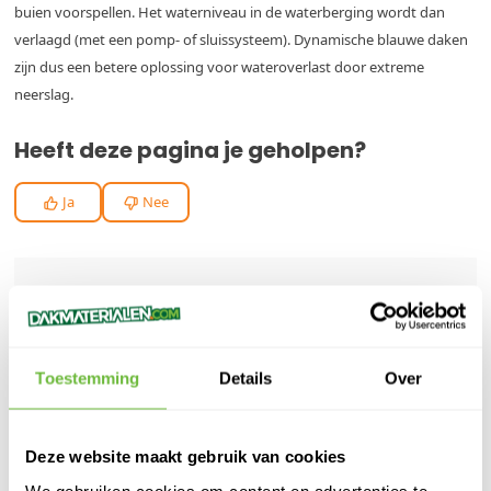
buien voorspellen. Het waterniveau in de waterberging wordt dan
verlaagd (met een pomp- of sluissysteem). Dynamische blauwe daken
zijn dus een betere oplossing voor wateroverlast door extreme
neerslag.
Heeft deze pagina je geholpen?
Ja
Nee
Artikel von:
ADMIN ADMIN
Toestemming
Details
Over
Meer Dakbazen Dakblogs van Admin Admin
> Subsidie voor dakisolatie in 2026: zo haal je het maximale eruit
> Kniebescherming op het werk
Deze website maakt gebruik van cookies
> Fento - Kniebeschermers