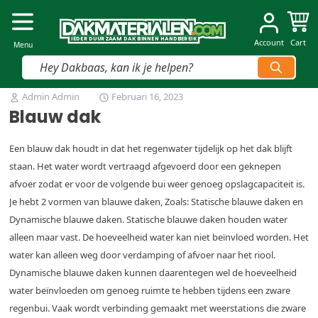
Dakmaterialen.com
I
I
E
E
D
D
E
E
R
R
D
D
U
U
U
U
R
R
Z
Z
AAM
AAM
D
D
A
A
K
K
B
B
INNEN
INNEN
H
H
A
A
N
N
D
D
B
B
E
E
R
R
E
E
IK
IK
Account
Cart
Menu
Vind snel jouw product
Ga naar de inhoud
Admin Admin
Februari 16, 2023
Blauw dak
Een blauw dak houdt in dat het regenwater tijdelijk op het dak blijft
staan. Het water wordt vertraagd afgevoerd door een geknepen
afvoer zodat er voor de volgende bui weer genoeg opslagcapaciteit is.
Je hebt 2 vormen van blauwe daken, Zoals: Statische blauwe daken en
Dynamische blauwe daken. Statische blauwe daken houden water
alleen maar vast. De hoeveelheid water kan niet beïnvloed worden. Het
water kan alleen weg door verdamping of afvoer naar het riool.
Dynamische blauwe daken kunnen daarentegen wel de hoeveelheid
water beïnvloeden om genoeg ruimte te hebben tijdens een zware
regenbui. Vaak wordt verbinding gemaakt met weerstations die zware