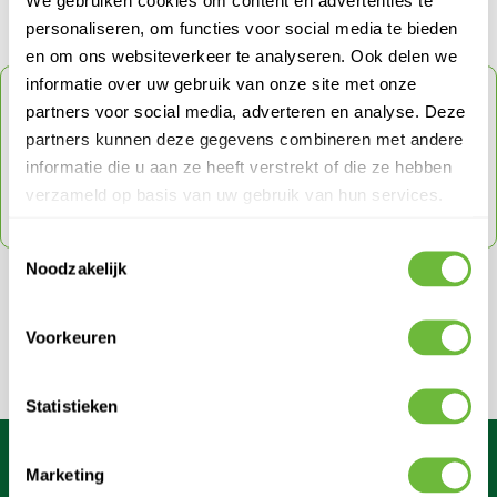
We gebruiken cookies om content en advertenties te
personaliseren, om functies voor social media te bieden
en om ons websiteverkeer te analyseren. Ook delen we
informatie over uw gebruik van onze site met onze
ONTVANG
5% KORTING
OP JE VOLGENDE
partners voor social media, adverteren en analyse. Deze
ORDER
partners kunnen deze gegevens combineren met andere
Schrijf je in voor onze nieuwsbrief en ontvang direct
informatie die u aan ze heeft verstrekt of die ze hebben
een code voor 5% korting op je volgende order
verzameld op basis van uw gebruik van hun services.
met een max tot € 150
Toestemmingsselectie
Noodzakelijk
SCHRIJF JE IN VOOR ONZE NIEUWSBRIEF
Mis nooit meer een actie en ontvang direct een kortingscode.
Voorkeuren
E-mail adres
Schrijf in
Statistieken
Dit formulier is beveiligd met reCAPTCHA - het
Privacybeleid
e
Marketing