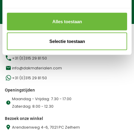
Gratis verzending
vanaf €249*
Binnen
1 werkdag
verzonden!
Maandag
t/m
zaterdag bereikbaar
Alles toestaan
WE KOMEN GRAAG MET JE IN CONTACT
Selectie toestaan
Bel, app of mail met onze klantenservice
+31 (0)315 29 81 50
info@dakmaterialen.com
+31 (0)315 29 81 50
Openingstijden
Maandag - Vrijdag: 7.30 - 17.00
Zaterdag: 8.00 - 12.30
Bezoek onze winkel
Arendsenweg 4-6, 7021 PC Zelhem