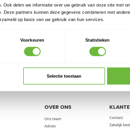
. Ook delen we informatie over uw gebruik van onze site met on
VANG
5% KORTING
OP JE VOLGENDE 
e. Deze partners kunnen deze gegevens combineren met andere i
erzameld op basis van uw gebruik van hun services.
jf je in voor onze nieuwsbrief en ontvang direct een code voor 5% kort
je volgende order met een max tot € 150
Voorkeuren
Statistieken
RIEF
E-mail adres
d
en de
Servicevoorwaarden
van
Google
zijn van toepassing.
Selectie toestaan
Gratis verzending
vanaf €249*
Binnen
1 werkdag
verz
OVER ONS
KLANTE
Contact
Ons team
Zakelijk bes
Advies