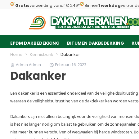
Gratis
verzending vanaf € 249*
Binnen
1 werkdag
verzond
Dakmaterialen.com
I
I
E
E
D
D
E
E
R
R
D
D
U
U
U
U
R
R
Z
Z
AAM
AAM
D
D
A
A
K
K
B
B
INNEN
INNEN
H
H
A
A
N
N
D
D
B
B
E
E
R
R
E
E
IK
IK
EPDM DAKBEDEKKING
BITUMEN DAKBEDEKKING
KU
Ga naar de inhoud
Home
>
Kennisbank
>
Dakanker
Admin Admin
Februari 16, 2023
Dakanker
Een dakanker is een essentieel onderdeel van de veiligheidsuitrustin
waaraan de veiligheidsuitrusting van de dakdekker kan worden vastge
Dakankers zijn niet alleen belangrijk voor de veiligheid van mensen
is het niet langer nodig om balast te gebruiken om de zonnepanelen op 
niet meer kunnen verschuiven of wegwaaien bij harde windstoten. B