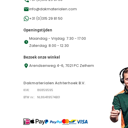
info@dakmaterialen.com
+31 (0)315 29 81 50
Openingstijden
Maandag - Vrijdag: 7.30 - 17.00
Zaterdag: 8.00 - 12.30
Bezoek onze winkel
Arendsenweg 4-6, 7021 PC Zelhem
Dakmaterialen Achterhoek B.V.
KVK:
86859595
BTW nr.:
NL864119574B01