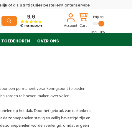
lijk
of als
particulier
bestellen
Klantenservice
9,6
Prijzen
Account
Cart
Incl. BTW
TOEBEHOREN
OVER ONS
en door een permanent verankeringspunt te bieden
ich zorgen te hoeven maken over vallen.
panelen op het dak. Door het gebruik van dakankers
at de zonnepanelen stevig en veilig bevestigd zijn en
n de zonnepanelen worden verlengd, omdat er geen