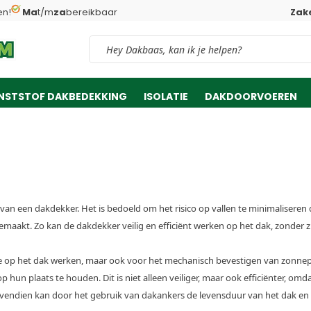
en!
Ma
t/m
za
bereikbaar
Zake
Vind snel jouw product
NSTSTOF DAKBEDEKKING
ISOLATIE
DAKDOORVOEREN
g van een dakdekker. Het is bedoeld om het risico op vallen te minimaliser
maakt. Zo kan de dakdekker veilig en efficiënt werken op het dak, zonder z
 die op het dak werken, maar ook voor het mechanisch bevestigen van zonne
hun plaats te houden. Dit is niet alleen veiliger, maar ook efficiënter, omd
ovendien kan door het gebruik van dakankers de levensduur van het dak e