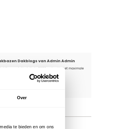
akbazen Dakblogs van Admin Admin
bsidie voor dakisolatie in 2026: zo haal je het maximale
t
iebescherming op het werk
nto - Kniebeschermers
Over
 media te bieden en om ons