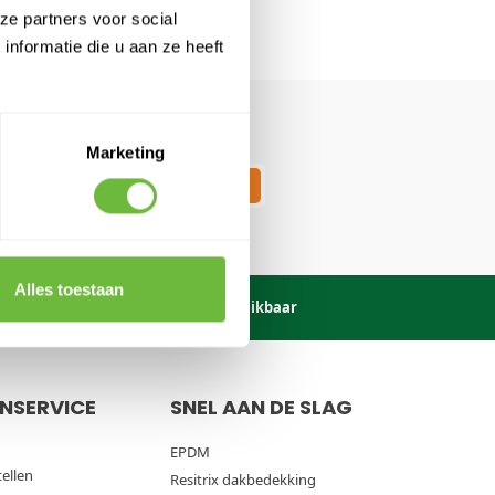
ze partners voor social
ORDER
nformatie die u aan ze heeft
ing op
Marketing
Schrijf in
Alles toestaan
onden!
Maandag
t/m
zaterdag bereikbaar
NSERVICE
SNEL AAN DE SLAG
EPDM
tellen
Resitrix dakbedekking