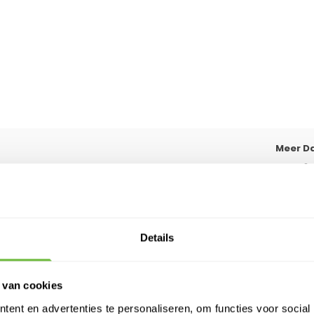
Meer D
> Su
erui
> Kn
> Fe
Details
 van cookies
ent en advertenties te personaliseren, om functies voor social