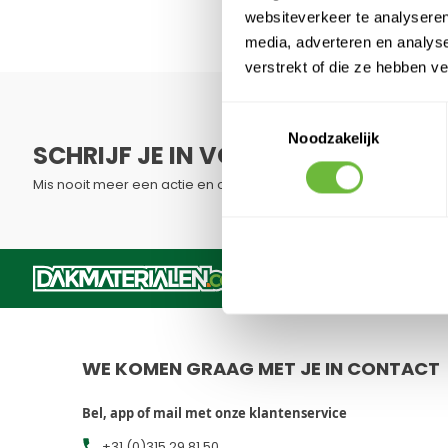
websiteverkeer te analyseren
ONT
media, adverteren en analys
verstrekt of die ze hebben v
Schri
Toestemmingsselectie
Noodzakelijk
SCHRIJF JE IN VOOR ONZE NIEUWSB
Mis nooit meer een actie en ontvang direct een kortingscode.
Dit formulier is beveiligd met reCAPTCHA - het
Privacybelei
WE KOMEN GRAAG MET JE IN CONTACT
Bel, app of mail met onze klantenservice
+31 (0)315 29 81 50