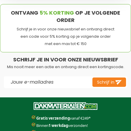
ONTVANG
5% KORTING
OP JE VOLGENDE
ORDER
Schrijf je in voor onze nieuwsbrief en ontvang direct
een code voor 5% korting op je volgende order
met een max tot € 150
SCHRIJF JE IN VOOR ONZE NIEUWSBRIEF
Mis nooit meer een actie en ontvang direct een kortingscode.
E-mail adres
Schrijf in
Dit formulier is beveiligd met reCAPTCHA - het
Privacybeleid
e
Gratis verzending
vanaf €249*
Binnen
1 werkdag
verzonden!