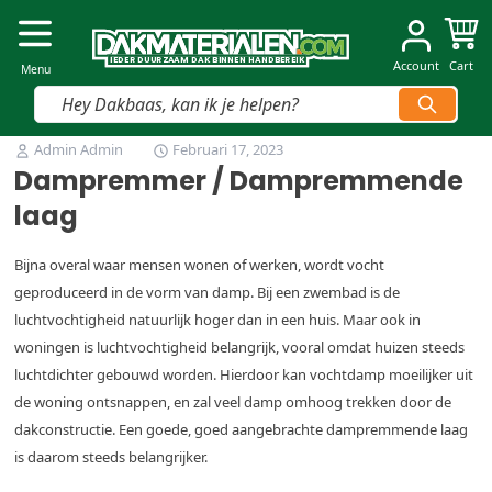
Dakmaterialen.com
I
I
E
E
D
D
E
E
R
R
D
D
U
U
U
U
R
R
Z
Z
AAM
AAM
D
D
A
A
K
K
B
B
INNEN
INNEN
H
H
A
A
N
N
D
D
B
B
E
E
R
R
E
E
IK
IK
Account
Cart
Menu
Vind snel jouw product
Ga naar de inhoud
Admin Admin
Februari 17, 2023
Dampremmer / Dampremmende
laag
Bijna overal waar mensen wonen of werken, wordt vocht
geproduceerd in de vorm van damp. Bij een zwembad is de
luchtvochtigheid natuurlijk hoger dan in een huis. Maar ook in
woningen is luchtvochtigheid belangrijk, vooral omdat huizen steeds
luchtdichter gebouwd worden. Hierdoor kan vochtdamp moeilijker uit
de woning ontsnappen, en zal veel damp omhoog trekken door de
dakconstructie. Een goede, goed aangebrachte dampremmende laag
is daarom steeds belangrijker.