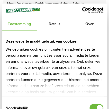
Meer Dakbazen Dakblogs van Admin Admin
> Subsidie voor dakisolatie in 2026: zo haal je het maximale eruit
> Kniebescherming op het werk
> Fento - Kniebeschermers
Toestemming
Details
Over
Deze website maakt gebruik van cookies
We gebruiken cookies om content en advertenties te
GERELATEERDE PRODUCTEN
personaliseren, om functies voor social media te bieden
en om ons websiteverkeer te analyseren. Ook delen we
informatie over uw gebruik van onze site met onze
partners voor social media, adverteren en analyse. Deze
partners kunnen deze gegevens combineren met andere
informatie die u aan ze heeft verstrekt of die ze hebben
verzameld op basis van uw gebruik van hun services.
Toestemmingsselectie
Noodzakelijk