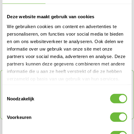
ADMIN ADMIN
Deze website maakt gebruik van cookies
Meer Dakbazen Dakblogs van Admin Admin
We gebruiken cookies om content en advertenties te
> Subsidie voor dakisolatie in 2026: zo haal je het maximale eruit
personaliseren, om functies voor social media te bieden
> Kniebescherming op het werk
en om ons websiteverkeer te analyseren. Ook delen we
> Fento - Kniebeschermers
informatie over uw gebruik van onze site met onze
partners voor social media, adverteren en analyse. Deze
partners kunnen deze gegevens combineren met andere
informatie die u aan ze heeft verstrekt of die ze hebben
ONTVANG
5% KORTING
OP JE VOLGENDE
verzameld op basis van uw gebruik van hun services.
ORDER
Toestemmingsselectie
Schrijf je in voor onze nieuwsbrief en ontvang direct
Noodzakelijk
een code voor 5% korting op je volgende order
met een max tot € 150
Voorkeuren
SCHRIJF JE IN VOOR ONZE NIEUWSBRIEF