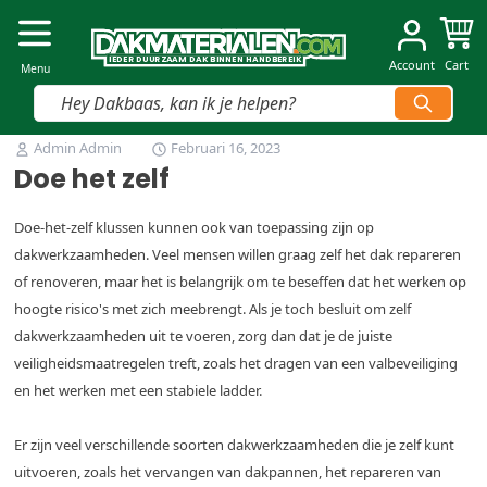
Dakmaterialen.com
I
I
E
E
D
D
E
E
R
R
D
D
U
U
U
U
R
R
Z
Z
AAM
AAM
D
D
A
A
K
K
B
B
INNEN
INNEN
H
H
A
A
N
N
D
D
B
B
E
E
R
R
E
E
IK
IK
Account
Cart
Menu
Vind snel jouw product
Ga naar de inhoud
Admin Admin
Februari 16, 2023
Doe het zelf
Doe-het-zelf klussen kunnen ook van toepassing zijn op
dakwerkzaamheden. Veel mensen willen graag zelf het dak repareren
of renoveren, maar het is belangrijk om te beseffen dat het werken op
hoogte risico's met zich meebrengt. Als je toch besluit om zelf
dakwerkzaamheden uit te voeren, zorg dan dat je de juiste
veiligheidsmaatregelen treft, zoals het dragen van een valbeveiliging
en het werken met een stabiele ladder.
Er zijn veel verschillende soorten dakwerkzaamheden die je zelf kunt
uitvoeren, zoals het vervangen van dakpannen, het repareren van