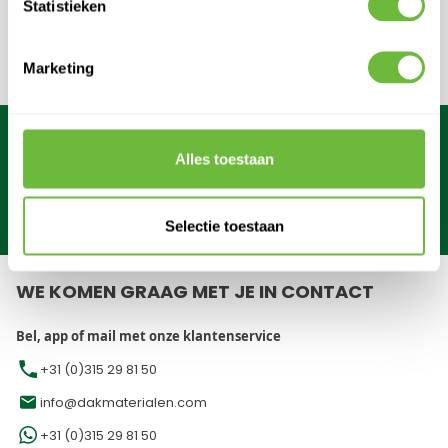
Mis nooit meer een actie en ontvang direct een kortingscode.
Statistieken
E-mail adres
Schrijf in
Marketing
Dit formulier is beveiligd met reCAPTCHA - het
Privacybeleid
e
Alles toestaan
Gratis verzending
vanaf €249*
Binnen
1 werkdag
verzonden!
Maandag
t/m
zaterdag bereikbaar
Selectie toestaan
WE KOMEN GRAAG MET JE IN CONTACT
Bel, app of mail met onze klantenservice
+31 (0)315 29 81 50
info@dakmaterialen.com
+31 (0)315 29 81 50