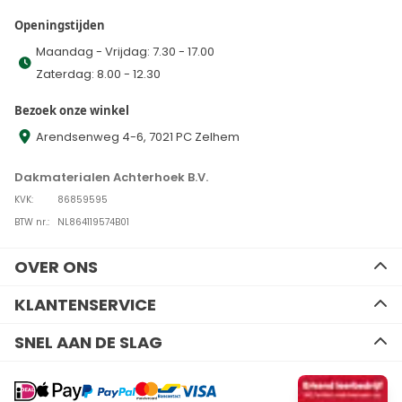
Openingstijden
Maandag - Vrijdag: 7.30 - 17.00
Zaterdag: 8.00 - 12.30
Bezoek onze winkel
Arendsenweg 4-6, 7021 PC Zelhem
Dakmaterialen Achterhoek B.V.
KVK:
86859595
BTW nr.:
NL864119574B01
OVER ONS
Ons team
KLANTENSERVICE
Advies
Contact
SNEL AAN DE SLAG
Algemene voorwaarden
Zakelijk bestellen
Disclaimer
EPDM
Kennisbank
Privacy Policy
Resitrix dakbedekking
Verzenden en retourneren