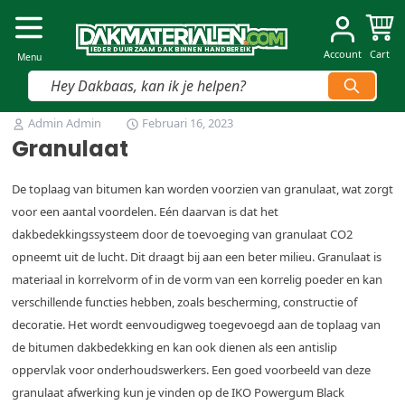
Dakmaterialen.com
I
I
E
E
D
D
E
E
R
R
D
D
U
U
U
U
R
R
Z
Z
AAM
AAM
D
D
A
A
K
K
B
B
INNEN
INNEN
H
H
A
A
N
N
D
D
B
B
E
E
R
R
E
E
IK
IK
Account
Cart
Menu
Vind snel jouw product
Ga naar de inhoud
Admin Admin
Februari 16, 2023
Granulaat
De toplaag van bitumen kan worden voorzien van granulaat, wat zorgt
voor een aantal voordelen. Eén daarvan is dat het
dakbedekkingssysteem door de toevoeging van granulaat CO2
opneemt uit de lucht. Dit draagt bij aan een beter milieu. Granulaat is
materiaal in korrelvorm of in de vorm van een korrelig poeder en kan
verschillende functies hebben, zoals bescherming, constructie of
decoratie. Het wordt eenvoudigweg toegevoegd aan de toplaag van
de bitumen dakbedekking en kan ook dienen als een antislip
oppervlak voor onderhoudswerkers. Een goed voorbeeld van deze
granulaat afwerking kun je vinden op de IKO Powergum Black