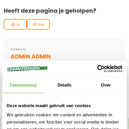
Heeft deze pagina je geholpen?
Ja
Nee
Artikel von:
ADMIN ADMIN
Meer Dakbazen Dakblogs van Admin Admin
> Subsidie voor dakisolatie in 2026: zo haal je het maximale eruit
Toestemming
Details
Over
> Kniebescherming op het werk
> Fento - Kniebeschermers
Deze website maakt gebruik van cookies
We gebruiken cookies om content en advertenties te
personaliseren, om functies voor social media te bieden
ONTVANG
5% KORTING
OP JE VOLGENDE