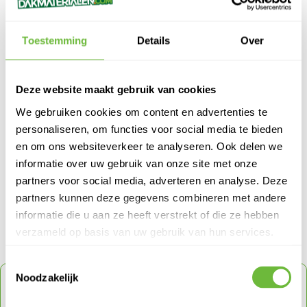
Heeft deze pagina je geholpen?
Toestemming
Details
Over
Ja
Nee
Deze website maakt gebruik van cookies
Artikel von:
We gebruiken cookies om content en advertenties te
ADMIN ADMIN
personaliseren, om functies voor social media te bieden
en om ons websiteverkeer te analyseren. Ook delen we
Meer Dakbazen Dakblogs van Admin Admin
informatie over uw gebruik van onze site met onze
> Subsidie voor dakisolatie in 2026: zo haal je het maximale eruit
partners voor social media, adverteren en analyse. Deze
> Kniebescherming op het werk
partners kunnen deze gegevens combineren met andere
> Fento - Kniebeschermers
informatie die u aan ze heeft verstrekt of die ze hebben
verzameld op basis van uw gebruik van hun services.
Toestemmingsselectie
Noodzakelijk
ONTVANG
5% KORTING
OP JE VOLGENDE
ORDER