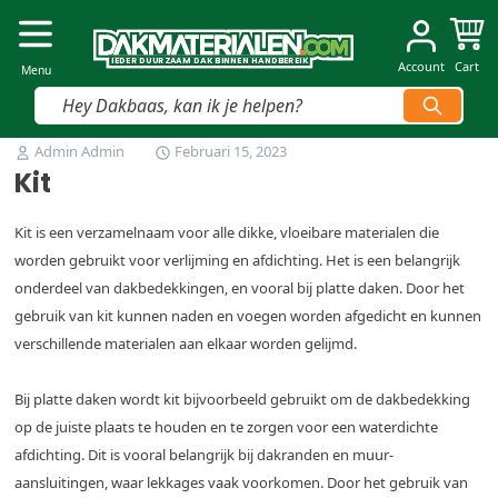
Dakmaterialen.com
I
I
E
E
D
D
E
E
R
R
D
D
U
U
U
U
R
R
Z
Z
AAM
AAM
D
D
A
A
K
K
B
B
INNEN
INNEN
H
H
A
A
N
N
D
D
B
B
E
E
R
R
E
E
IK
IK
Account
Cart
Menu
Vind snel jouw product
Ga naar de inhoud
Admin Admin
Februari 15, 2023
Kit
Kit is een verzamelnaam voor alle dikke, vloeibare materialen die
worden gebruikt voor verlijming en afdichting. Het is een belangrijk
onderdeel van dakbedekkingen, en vooral bij platte daken. Door het
gebruik van kit kunnen naden en voegen worden afgedicht en kunnen
verschillende materialen aan elkaar worden gelijmd.
Bij platte daken wordt kit bijvoorbeeld gebruikt om de dakbedekking
op de juiste plaats te houden en te zorgen voor een waterdichte
afdichting. Dit is vooral belangrijk bij dakranden en muur-
aansluitingen, waar lekkages vaak voorkomen. Door het gebruik van