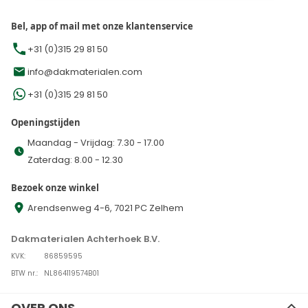
Bel, app of mail met onze klantenservice
+31 (0)315 29 81 50
info@dakmaterialen.com
+31 (0)315 29 81 50
Openingstijden
Maandag - Vrijdag: 7.30 - 17.00
Zaterdag: 8.00 - 12.30
Bezoek onze winkel
Arendsenweg 4-6, 7021 PC Zelhem
Dakmaterialen Achterhoek B.V.
KVK:
86859595
BTW nr.:
NL864119574B01
OVER ONS