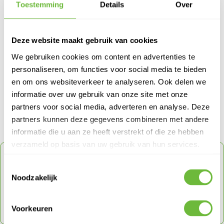
Toestemming
Details
Over
Artikel von:
ADMIN ADMIN
Deze website maakt gebruik van cookies
We gebruiken cookies om content en advertenties te
Meer Dakbazen Dakblogs van Admin Admin
personaliseren, om functies voor social media te bieden
> Subsidie voor dakisolatie in 2026: zo haal je het maximale eruit
en om ons websiteverkeer te analyseren. Ook delen we
> Kniebescherming op het werk
informatie over uw gebruik van onze site met onze
> Fento - Kniebeschermers
partners voor social media, adverteren en analyse. Deze
partners kunnen deze gegevens combineren met andere
informatie die u aan ze heeft verstrekt of die ze hebben
verzameld op basis van uw gebruik van hun services.
ONTVANG
5% KORTING
OP JE VOLGENDE
ORDER
Toestemmingsselectie
Noodzakelijk
Schrijf je in voor onze nieuwsbrief en ontvang direct
een code voor 5% korting op je volgende order
Voorkeuren
met een max tot € 150