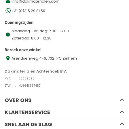
info@dakmaterialen.com
+31 (0)315 29 81 50
Openingstijden
Maandag - Vrijdag: 7.30 - 17.00
Zaterdag: 8.00 - 12.30
Bezoek onze winkel
Arendsenweg 4-6, 7021 PC Zelhem
Dakmaterialen Achterhoek B.V.
KVK:
86859595
BTW nr.:
NL864119574B01
OVER ONS
Ons team
KLANTENSERVICE
Advies
Contact
SNEL AAN DE SLAG
Algemene voorwaarden
Zakelijk bestellen