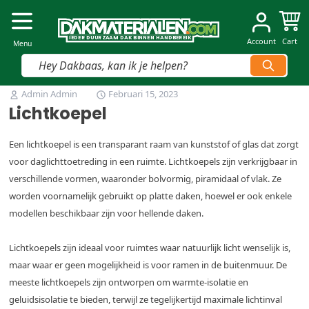
Dakmaterialen.com
I
I
E
E
D
D
E
E
R
R
D
D
U
U
U
U
R
R
Z
Z
AAM
AAM
D
D
A
A
K
K
B
B
INNEN
INNEN
H
H
A
A
N
N
D
D
B
B
E
E
R
R
E
E
IK
IK
Account
Cart
Menu
Vind snel jouw product
Ga naar de inhoud
Admin Admin
Februari 15, 2023
Lichtkoepel
Een lichtkoepel is een transparant raam van kunststof of glas dat zorgt
voor daglichttoetreding in een ruimte. Lichtkoepels zijn verkrijgbaar in
verschillende vormen, waaronder bolvormig, piramidaal of vlak. Ze
worden voornamelijk gebruikt op platte daken, hoewel er ook enkele
modellen beschikbaar zijn voor hellende daken.
Lichtkoepels zijn ideaal voor ruimtes waar natuurlijk licht wenselijk is,
maar waar er geen mogelijkheid is voor ramen in de buitenmuur. De
meeste lichtkoepels zijn ontworpen om warmte-isolatie en
geluidsisolatie te bieden, terwijl ze tegelijkertijd maximale lichtinval