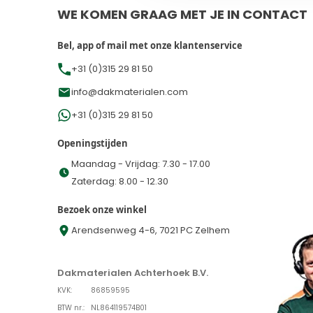
WE KOMEN GRAAG MET JE IN CONTACT
Bel, app of mail met onze klantenservice
+31 (0)315 29 81 50
info@dakmaterialen.com
+31 (0)315 29 81 50
Openingstijden
Maandag - Vrijdag: 7.30 - 17.00
Zaterdag: 8.00 - 12.30
Bezoek onze winkel
Arendsenweg 4-6, 7021 PC Zelhem
Dakmaterialen Achterhoek B.V.
KVK:
86859595
BTW nr.:
NL864119574B01