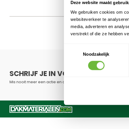
Deze website maakt gebruik
We gebruiken cookies om cont
websiteverkeer te analyseren
media, adverteren en analys
verstrekt of die ze hebben v
ONT
Toestemmingsselectie
Schri
Noodzakelijk
SCHRIJF JE IN VOOR ONZE NIEUWSB
Mis nooit meer een actie en ontvang direct een kortingscode.
Dit formulier is beveiligd met reCAPTCHA - het
Privacybelei