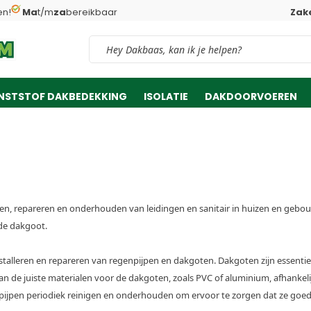
en!
Ma
t/m
za
bereikbaar
Zake
Vind snel jouw product
NSTSTOF DAKBEDEKKING
ISOLATIE
DAKDOORVOEREN
alleren, repareren en onderhouden van leidingen en sanitair in huizen en ge
de dakgoot.
installeren en repareren van regenpijpen en dakgoten. Dakgoten zijn essent
an de juiste materialen voor de dakgoten, zoals PVC of aluminium, afhankel
pijpen periodiek reinigen en onderhouden om ervoor te zorgen dat ze goed