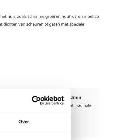
 het huis, zoals schimmelgroei en houtrot, en moet zo
 dichten van scheuren of gaten met speciale
akbazen Dakblogs van Admin Admin
bsidie voor dakisolatie in 2026: zo haal je het maximale
t
Over
iebescherming op het werk
nto - Kniebeschermers