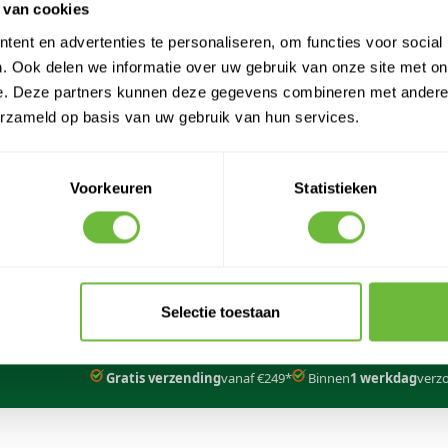
 van cookies
ent en advertenties te personaliseren, om functies voor social
. Ook delen we informatie over uw gebruik van onze site met on
e. Deze partners kunnen deze gegevens combineren met andere i
erzameld op basis van uw gebruik van hun services.
VANG
5% KORTING
OP JE VOLGENDE 
jf je in voor onze nieuwsbrief en ontvang direct een code voor 5% kort
Voorkeuren
Statistieken
je volgende order met een max tot € 150
RIEF
E-mail adres
Selectie toestaan
d
en de
Servicevoorwaarden
van
Google
zijn van toepassing.
Gratis verzending
vanaf €249*
Binnen
1 werkdag
verz