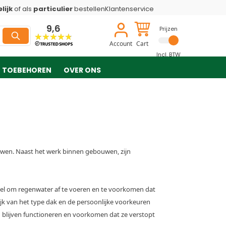
lijk
of als
particulier
bestellen
Klantenservice
9,6
Prijzen
Account
Cart
Incl. BTW
TOEBEHOREN
OVER ONS
bouwen. Naast het werk binnen gebouwen, zijn
ieel om regenwater af te voeren en te voorkomen dat
ijk van het type dak en de persoonlijke voorkeuren
 blijven functioneren en voorkomen dat ze verstopt