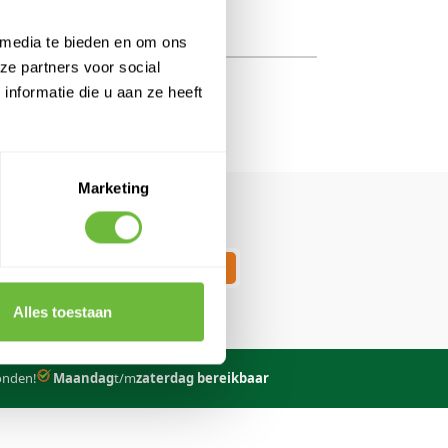
 media te bieden en om ons
ze partners voor social
nformatie die u aan ze heeft
ORDER
ing op
Marketing
Schrijf in
Alles toestaan
onden!
Maandag
t/m
zaterdag bereikbaar