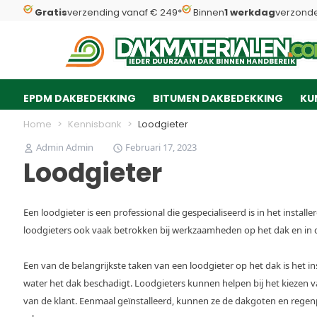
Gratis
verzending vanaf € 249*
Binnen
1 werkdag
verzond
Dakmaterialen.com
I
I
E
E
D
D
E
E
R
R
D
D
U
U
U
U
R
R
Z
Z
AAM
AAM
D
D
A
A
K
K
B
B
INNEN
INNEN
H
H
A
A
N
N
D
D
B
B
E
E
R
R
E
E
IK
IK
EPDM DAKBEDEKKING
BITUMEN DAKBEDEKKING
KU
Ga naar de inhoud
Home
>
Kennisbank
>
Loodgieter
Admin Admin
Februari 17, 2023
Loodgieter
Een loodgieter is een professional die gespecialiseerd is in het inst
loodgieters ook vaak betrokken bij werkzaamheden op het dak en in 
Een van de belangrijkste taken van een loodgieter op het dak is het 
water het dak beschadigt. Loodgieters kunnen helpen bij het kiezen v
van de klant. Eenmaal geïnstalleerd, kunnen ze de dakgoten en regen