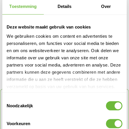
Toestemming
Details
Over
Artikel von:
ADMIN ADMIN
Deze website maakt gebruik van cookies
We gebruiken cookies om content en advertenties te
personaliseren, om functies voor social media te bieden
Meer Dakbazen Dakblogs van Admin Admin
en om ons websiteverkeer te analyseren. Ook delen we
> Subsidie voor dakisolatie in 2026: zo haal je het maximale eruit
informatie over uw gebruik van onze site met onze
> Kniebescherming op het werk
partners voor social media, adverteren en analyse. Deze
> Fento - Kniebeschermers
partners kunnen deze gegevens combineren met andere
informatie die u aan ze heeft verstrekt of die ze hebben
verzameld op basis van uw gebruik van hun services.
ONTVANG
5% KORTING
OP JE VOLGENDE
Toestemmingsselectie
ORDER
Noodzakelijk
Schrijf je in voor onze nieuwsbrief en ontvang direct
een code voor 5% korting op je volgende order
Voorkeuren
met een max tot € 150