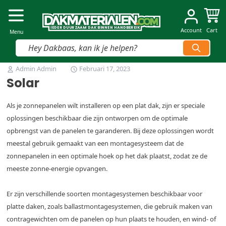
Dakmaterialen.com
I
I
E
E
D
D
E
E
R
R
D
D
U
U
U
U
R
R
Z
Z
AAM
AAM
D
D
A
A
K
K
B
B
INNEN
INNEN
H
H
A
A
N
N
D
D
B
B
E
E
R
R
E
E
IK
IK
Account
Cart
Menu
Vind snel jouw product
Ga naar de inhoud
Admin Admin
Februari 17, 2023
Solar
Als je zonnepanelen wilt installeren op een plat dak, zijn er speciale
oplossingen beschikbaar die zijn ontworpen om de optimale
opbrengst van de panelen te garanderen. Bij deze oplossingen wordt
meestal gebruik gemaakt van een montagesysteem dat de
zonnepanelen in een optimale hoek op het dak plaatst, zodat ze de
meeste zonne-energie opvangen.
Er zijn verschillende soorten montagesystemen beschikbaar voor
platte daken, zoals ballastmontagesystemen, die gebruik maken van
contragewichten om de panelen op hun plaats te houden, en wind- of