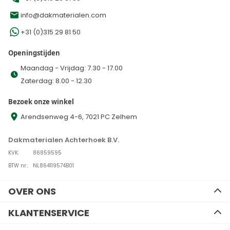
info@dakmaterialen.com
+31 (0)315 29 81 50
Openingstijden
Maandag - Vrijdag: 7.30 - 17.00
Zaterdag: 8.00 - 12.30
Bezoek onze winkel
Arendsenweg 4-6, 7021 PC Zelhem
Dakmaterialen Achterhoek B.V.
KVK:
86859595
BTW nr.:
NL864119574B01
OVER ONS
Ons team
KLANTENSERVICE
Advies
Contact