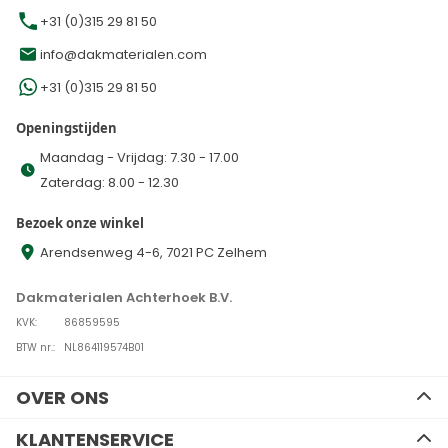
+31 (0)315 29 81 50
info@dakmaterialen.com
+31 (0)315 29 81 50
Openingstijden
Maandag - Vrijdag: 7.30 - 17.00
Zaterdag: 8.00 - 12.30
Bezoek onze winkel
Arendsenweg 4-6, 7021 PC Zelhem
Dakmaterialen Achterhoek B.V.
KVK:
86859595
BTW nr.:
NL864119574B01
OVER ONS
Ons team
KLANTENSERVICE