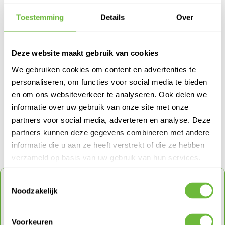
Ja
Nee
Toestemming
Details
Over
Artikel von:
Deze website maakt gebruik van cookies
ADMIN ADMIN
We gebruiken cookies om content en advertenties te
personaliseren, om functies voor social media te bieden
Meer Dakbazen Dakblogs van Admin Admin
en om ons websiteverkeer te analyseren. Ook delen we
> Subsidie voor dakisolatie in 2026: zo haal je het maximale eruit
informatie over uw gebruik van onze site met onze
> Kniebescherming op het werk
partners voor social media, adverteren en analyse. Deze
> Fento - Kniebeschermers
partners kunnen deze gegevens combineren met andere
informatie die u aan ze heeft verstrekt of die ze hebben
verzameld op basis van uw gebruik van hun services.
ONTVANG
5% KORTING
OP JE VOLGENDE
Toestemmingsselectie
Noodzakelijk
ORDER
Schrijf je in voor onze nieuwsbrief en ontvang direct
Voorkeuren
een code voor 5% korting op je volgende order