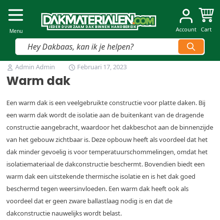
Dakmaterialen.com
I
I
E
E
D
D
E
E
R
R
D
D
U
U
U
U
R
R
Z
Z
AAM
AAM
D
D
A
A
K
K
B
B
INNEN
INNEN
H
H
A
A
N
N
D
D
B
B
E
E
R
R
E
E
IK
IK
Account
Cart
Menu
Vind snel jouw product
Ga naar de inhoud
Admin Admin
Februari 17, 2023
Warm dak
Een warm dak is een veelgebruikte constructie voor platte daken. Bij
een warm dak wordt de isolatie aan de buitenkant van de dragende
constructie aangebracht, waardoor het dakbeschot aan de binnenzijde
van het gebouw zichtbaar is. Deze opbouw heeft als voordeel dat het
dak minder gevoelig is voor temperatuurschommelingen, omdat het
isolatiemateriaal de dakconstructie beschermt. Bovendien biedt een
warm dak een uitstekende thermische isolatie en is het dak goed
beschermd tegen weersinvloeden. Een warm dak heeft ook als
voordeel dat er geen zware ballastlaag nodig is en dat de
dakconstructie nauwelijks wordt belast.