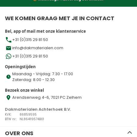
WE KOMEN GRAAG MET JE IN CONTACT
Bel, app of mail met onze klantenservice
+31 (0)315 29 81 50
info@dakmaterialen.com
+31 (0)315 29 81 50
Openingstijden
Maandag - Vrijdag: 7.30 - 17.00
Zaterdag: 8.00 - 12.30
Bezoek onze winkel
Arendsenweg 4-6, 7021 PC Zelhem
Dakmaterialen Achterhoek B.V.
KVK:
86859595
BTW nr.:
NL864119574B01
OVER ONS