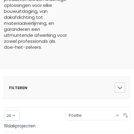
oplossingen voor elke
bouwuitdaging, van
dakafdichting tot
materiaalverlijming, en
garanderen een
uitmuntende afwerking voor
zowel professionals als
doe-het-zelvers.
FILTEREN
So
19
dakprojecten