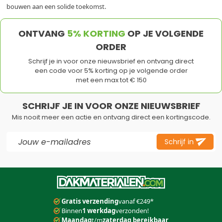
bouwen aan een solide toekomst.
ONTVANG
5% KORTING
OP JE VOLGENDE
ORDER
Schrijf je in voor onze nieuwsbrief en ontvang direct
een code voor 5% korting op je volgende order
met een max tot € 150
SCHRIJF JE IN VOOR ONZE NIEUWSBRIEF
Mis nooit meer een actie en ontvang direct een kortingscode.
E-mail adres
Schrijf in
Dit formulier is beveiligd met reCAPTCHA - het
Privacybeleid
e
Gratis verzending
vanaf €249*
Binnen
1 werkdag
verzonden!
Maandag
t/m
zaterdag bereikbaar