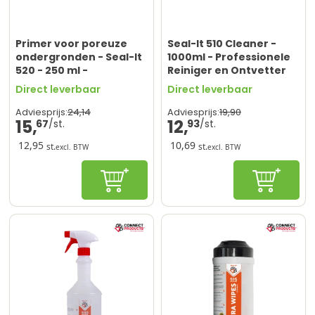
Primer voor poreuze
Seal-It 510 Cleaner -
ondergronden - Seal-It
1000ml - Professionele
520 - 250 ml -
Reiniger en Ontvetter
Voorbehandeling voor
Direct leverbaar
Direct leverbaar
kit
24,
14
19,
90
Adviesprijs:
Adviesprijs:
15,
12,
67
93
12,95
10,69
st.
st.
excl. BTW
excl. BTW
In winkelwagen
In winke