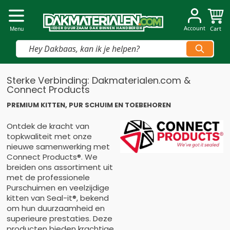
Dakmaterialen.com
Account
Cart
I
I
E
E
D
D
E
E
R
R
D
D
U
U
U
U
R
R
Z
Z
AAM
AAM
D
D
A
A
K
K
B
B
INNEN
INNEN
H
H
A
A
N
N
D
D
B
B
E
E
R
R
E
E
IK
IK
Menu
Vind snel jouw product
Ga naar de inhoud
Sterke Verbinding: Dakmaterialen.com &
Connect Products
PREMIUM KITTEN, PUR SCHUIM EN TOEBEHOREN
Ontdek de kracht van
topkwaliteit met onze
nieuwe samenwerking met
Connect Products®. We
breiden ons assortiment uit
met de professionele
Purschuimen en veelzijdige
kitten van Seal-it®, bekend
om hun duurzaamheid en
superieure prestaties. Deze
producten bieden krachtige