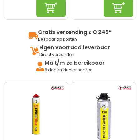
In winkelwagen
In winke
Gratis verzending ≥ € 249*
Bespaar op kosten
Eigen voorraad leverbaar
Direct verzonden
Ma t/m za bereikbaar
6 dagen klantenservice