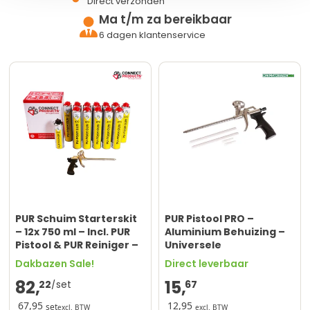
Direct verzonden
Ma t/m za bereikbaar
6 dagen klantenservice
PUR Schuim Starterskit
PUR Pistool PRO –
– 12x 750 ml – Incl. PUR
Aluminium Behuizing –
Pistool & PUR Reiniger –
Universele
Seal-It® 470
Schroefaansluiting
Dakbazen Sale!
Direct leverbaar
82,
15,
22
67
67,95
12,95
set
excl. BTW
excl. BTW