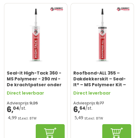
Seal-it High-Tack 360 -
Roofbond-ALL 355 –
MS Polymeer - 290 ml -
Dakdekkerskit – Seal-
De krachtpatser onder
It® – MS Polymeer Kit –
de kitten!
Zwart – 290 ml
Direct leverbaar
Direct leverbaar
9,
26
8,
77
Adviesprijs:
Adviesprijs:
6,
6,
04
64
4,99
5,49
st.
st.
excl. BTW
excl. BTW
Configureren
In winke