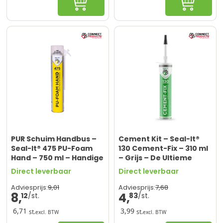
In winkelwagen
In winke
PUR Schuim Handbus –
Cement Kit – Seal-It®
Seal-It® 475 PU-Foam
130 Cement-Fix – 310 ml
Hand – 750 ml – Handige
– Grijs – De Ultieme
Toepassing Zonder
Reparatiekit
Direct leverbaar
Direct leverbaar
Pistool
9,
01
7,
68
Adviesprijs:
Adviesprijs:
8,
4,
12
83
6,71
3,99
st.
st.
excl. BTW
excl. BTW