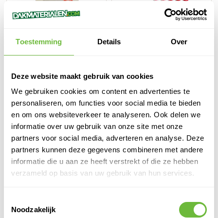
Toestemming
Details
Over
Seal-It 550 Finish - 5
MS Polymeer Lijmkit –
Liter - Afwerkzeep voor
High-Tack Starterset –
kitvoegen
Seal-It® 360 – 290 ml –
Deze website maakt gebruik van cookies
Inclusief Heavy Duty
Direct leverbaar
Dakbazen Sale!
Kitpistool
We gebruiken cookies om content en advertenties te
68,
67
Adviesprijs:
personaliseren, om functies voor social media te bieden
46,
78,
38
59
en om ons websiteverkeer te analyseren. Ook delen we
38,33
64,95
st.
excl. BTW
excl. BTW
informatie over uw gebruik van onze site met onze
partners voor social media, adverteren en analyse. Deze
In winkelwagen
Configur
partners kunnen deze gegevens combineren met andere
informatie die u aan ze heeft verstrekt of die ze hebben
verzameld op basis van uw gebruik van hun services.
Toestemmingsselectie
Noodzakelijk