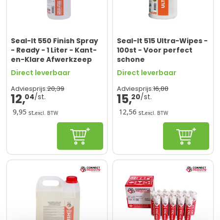
Seal-It 550 Finish Spray
Seal-It 515 Ultra-Wipes -
- Ready - 1 Liter - Kant-
100st - Voor perfect
en-Klare Afwerkzeep
schone
gereedschappen en
Direct leverbaar
Direct leverbaar
afwerking
20,
39
16,
88
Adviesprijs:
Adviesprijs:
12,
15,
04
20
9,95
12,56
st.
st.
excl. BTW
excl. BTW
In winkelwagen
In winke