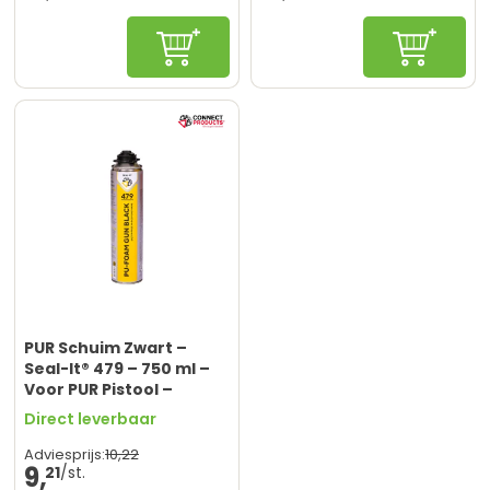
In winkelwagen
In winke
PUR Schuim Zwart –
Seal-It® 479 – 750 ml –
Voor PUR Pistool –
Perfect voor Montage &
Direct leverbaar
Afdichting
10,
22
Adviesprijs:
9,
21