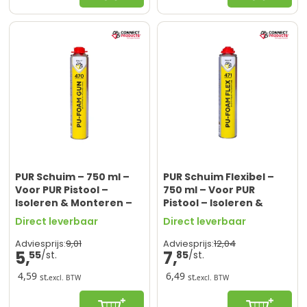
PUR Schuim – 750 ml –
PUR Schuim Flexibel –
Voor PUR Pistool –
750 ml – Voor PUR
Isoleren & Monteren –
Pistool – Isoleren &
Seal-It® 470 PU-Foam
Monteren – Seal-It® 471
Direct leverbaar
Direct leverbaar
Gun
PU-Foam Flex
9,
01
12,
04
Adviesprijs:
Adviesprijs:
5,
7,
55
85
4,59
6,49
st.
st.
excl. BTW
excl. BTW