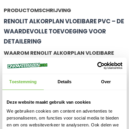
PRODUCTOMSCHRIJVING
RENOLIT ALKORPLAN VLOEIBARE PVC – DE
WAARDEVOLLE TOEVOEGING VOOR
DETAILERING
WAAROM RENOLIT ALKORPLAN VLOEIBARE
PVC?
We leven in een tijd waarin je behoefte hebt aan betrouwbare,
duurzame en eenvoudig te verwerken materialen voor je
Toestemming
Details
Over
dakprojecten. Daarom bieden we je Renolit Alkorplan Vloeibare
PVC aan. Een product dat garant staat voor uitstekende kwaliteit,
gebruiksgemak en lange levensduur.
DE VOORDELEN VOOR JOU ALS VERWERKER
Deze website maakt gebruik van cookies
We gebruiken cookies om content en advertenties te
Met Renolit Alkorplan Vloeibare PVC versterk en verbeter je
personaliseren, om functies voor social media te bieden
moeiteloos de details van je dakbedekking, zoals lasnaden en
prefab hoeken. Dit materiaal biedt jou als verwerker de
en om ons websiteverkeer te analyseren. Ook delen we