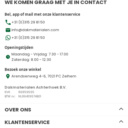
WE KOMEN GRAAG MET JE IN CONTACT
Bel, app of mail met onze klantenservice
+31 (0)315 29 81 50
info@dakmaterialen.com
+31 (0)315 29 81 50
Openingstijden
Maandag - Vrijdag: 7.30 - 17.00
Zaterdag: 8.00 - 12.30
Bezoek onze winkel
Arendsenweg 4-6, 7021 PC Zelhem
Dakmaterialen Achterhoek B.V.
KVK:
86859595
BTW nr.:
NL864119574B01
OVER ONS
Ons team
KLANTENSERVICE
Advies