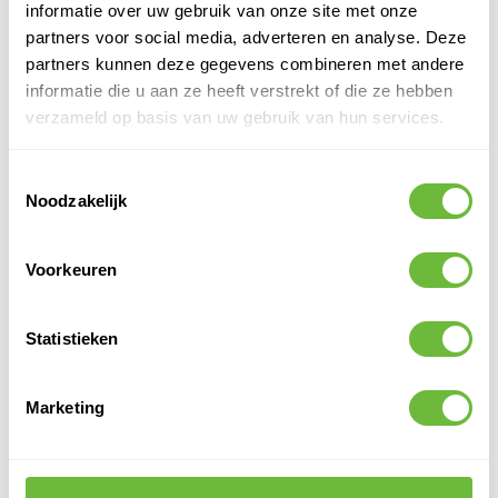
volgende voordelen:
informatie over uw gebruik van onze site met onze
Eenvoudige applicatie
partners voor social media, adverteren en analyse. Deze
Duurzaam en betrouwbaar resultaat
partners kunnen deze gegevens combineren met andere
Flexibel en veelzijdig inzetbaar
informatie die u aan ze heeft verstrekt of die ze hebben
TOEPASSING EN VERWERKING
verzameld op basis van uw gebruik van hun services.
Renolit Alkorplan Vloeibare PVC is speciaal ontwikkeld voor het
afwerken van lasnaden, T-naden en hoeken van RENOLIT
Toestemmingsselectie
ALKORPLAN afdichtingsmembranen. Schud het product goed
Noodzakelijk
voor gebruik en verdun het indien nodig met THF. Het verbruik
bedraagt ongeveer 10 g/lm.
Voorkeuren
VOOR EN NADELEN
Eenvoudige applicatie
Statistieken
Duurzaam resultaat
Verbetert detailafwerking
Marketing
Versterkt lasnaden
Het ruikt niet heel lekker