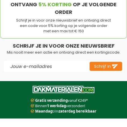
ONTVANG
5% KORTING
OP JE VOLGENDE
ORDER
Schrijf je in voor onze nieuwsbrief en ontvang direct
een code voor 5% korting op je volgende order
met een max tot € 150
SCHRIJF JE IN VOOR ONZE NIEUWSBRIEF
Mis nooit meer een actie en ontvang direct een kortingscode.
E-mail adres
Schrijf in
Dit formulier is beveiligd met reCAPTCHA - het
Privacybeleid
e
Gratis verzending
vanaf €249*
Binnen
1 werkdag
verzonden!
Maandag
t/m
zaterdag bereikbaar