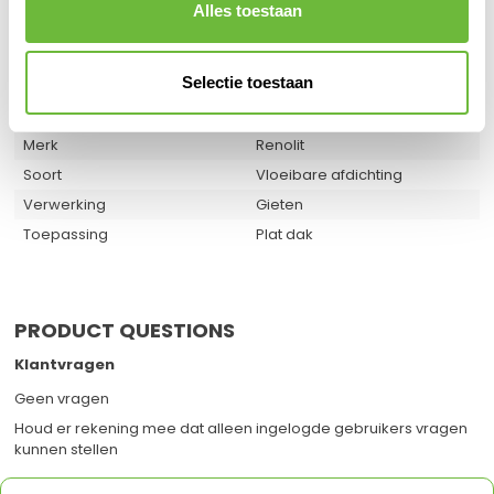
Alles toestaan
SPECIFICATIES
SKU
821005
Selectie toestaan
EAN
9503454695637
Verkoophoeveelheid
1
Merk
Renolit
Soort
Vloeibare afdichting
Verwerking
Gieten
Toepassing
Plat dak
PRODUCT QUESTIONS
Klantvragen
Geen vragen
Houd er rekening mee dat alleen ingelogde gebruikers vragen
kunnen stellen