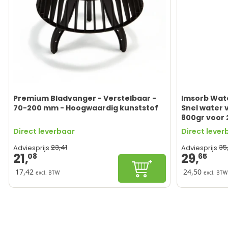
Premium Bladvanger - Verstelbaar -
Imsorb Wat
70-200 mm - Hoogwaardig kunststof
Snel water 
800gr voor 
Direct leverbaar
Direct lever
23,
41
35
Adviesprijs:
Adviesprijs:
21,
29,
08
65
In winkelwagen
17,42
24,50
excl. BTW
excl. BTW