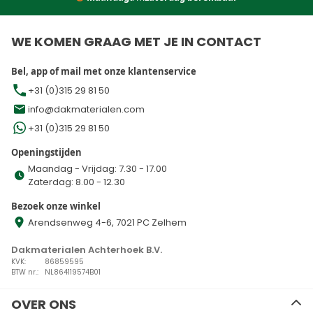
WE KOMEN GRAAG MET JE IN CONTACT
Bel, app of mail met onze klantenservice
+31 (0)315 29 81 50
info@dakmaterialen.com
+31 (0)315 29 81 50
Openingstijden
Maandag - Vrijdag: 7.30 - 17.00
Zaterdag: 8.00 - 12.30
Bezoek onze winkel
Arendsenweg 4-6, 7021 PC Zelhem
Dakmaterialen Achterhoek B.V.
KVK:
86859595
BTW nr.:
NL864119574B01
OVER ONS