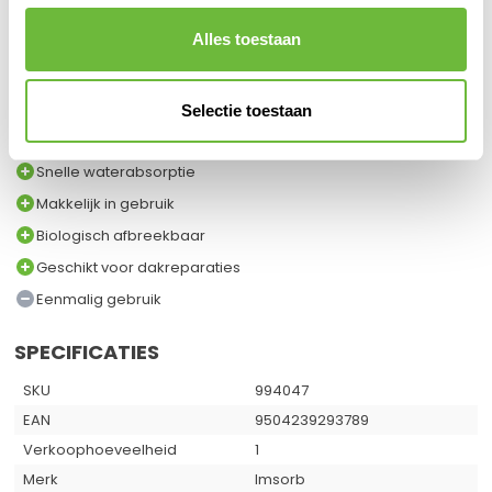
Met B-Smart absorptiekorrels 800 gram maak je snel en
Alles toestaan
eenvoudig korte metten met stilstaand water op platte daken.
Eenvoudig in gebruik, milieuvriendelijk en super effectief!
Selectie toestaan
VOOR EN NADELEN
Snelle waterabsorptie
Makkelijk in gebruik
Biologisch afbreekbaar
Geschikt voor dakreparaties
Eenmalig gebruik
SPECIFICATIES
SKU
994047
EAN
9504239293789
Verkoophoeveelheid
1
Merk
Imsorb