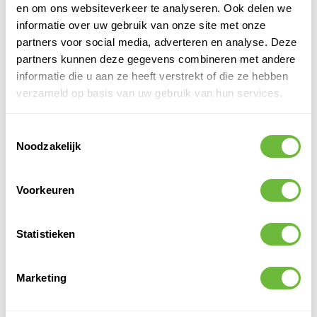
en om ons websiteverkeer te analyseren. Ook delen we
VERWERKINGSTIPS
informatie over uw gebruik van onze site met onze
partners voor social media, adverteren en analyse. Deze
Dijkje maken – Strooi de korrels rondom de natte plek om een
partners kunnen deze gegevens combineren met andere
barrière te vormen
informatie die u aan ze heeft verstrekt of die ze hebben
Even laten intrekken – Wacht 3–5 minuten voor maximaal effect
Verwijderen – Zuig of veeg de natte korrels eenvoudig op
verzameld op basis van uw gebruik van hun services.
Milieuvriendelijk afvoeren – Verspreid de korrels over het dak of
gooi ze bij het huisvuil
Toestemmingsselectie
Noodzakelijk
TIPS & TRUCS
Voorkeuren
Gebruik een dun laagje korrels direct op de natte plek voor extra
absorptie
Werk in een droge omgeving voor optimaal resultaat
Statistieken
Zorg dat je altijd een zak B-Smart absorptiekorrels bij de hand
hebt voor snelle noodgevallen
Marketing
CONCLUSIE