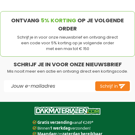
ONTVANG
5% KORTING
OP JE VOLGENDE
ORDER
Schrijf je in voor onze nieuwsbrief en ontvang direct
een code voor 5% korting op je volgende order
met een max tot € 150
SCHRIJF JE IN VOOR ONZE NIEUWSBRIEF
Mis nooit meer een actie en ontvang direct een kortingscode.
E-mail adres
Schrijf in
Dit formulier is beveiligd met reCAPTCHA - het
Privacybeleid
e
Gratis verzending
vanaf €249*
Binnen
1 werkdag
verzonden!
Maandag
t/m
zaterdag bereikbaar