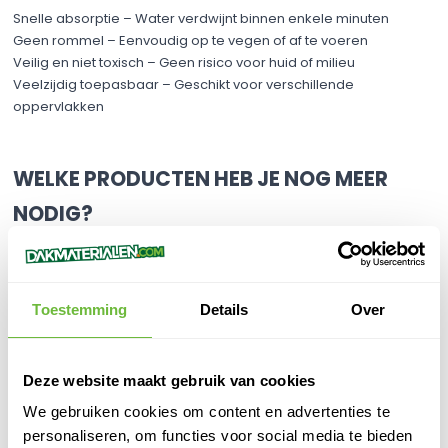
Snelle absorptie – Water verdwijnt binnen enkele minuten
Geen rommel – Eenvoudig op te vegen of af te voeren
Veilig en niet toxisch – Geen risico voor huid of milieu
Veelzijdig toepasbaar – Geschikt voor verschillende
oppervlakken
WELKE PRODUCTEN HEB JE NOG MEER
NODIG?
Voor een complete en efficiënte dakreparatie raden we de
volgende producten aan:
Werkhandschoenen – Extra bescherming tijdens het strooien en
Toestemming
Details
Over
opruimen
Dakreparatiekit – Voor het direct dichten van scheuren en
lekkages
Deze website maakt gebruik van cookies
Stofzuiger of veger – Voor het eenvoudig opruimen van de
gebruikte korrels
We gebruiken cookies om content en advertenties te
personaliseren, om functies voor social media te bieden