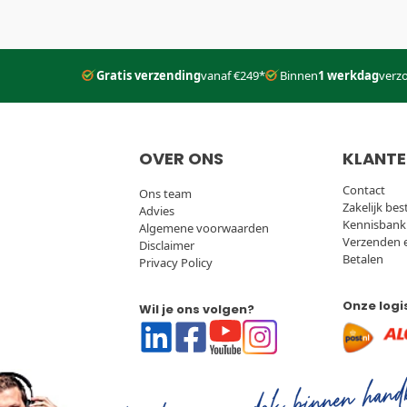
Gratis verzending
vanaf €249*
Binnen
1 werkdag
verz
OVER ONS
KLANTE
Contact
Ons team
Zakelijk bes
Advies
Kennisbank
Algemene voorwaarden
Verzenden 
Disclaimer
Betalen
Privacy Policy
Onze logi
Wil je ons volgen?
Linkedin
Facebook
Youtube
Instagram