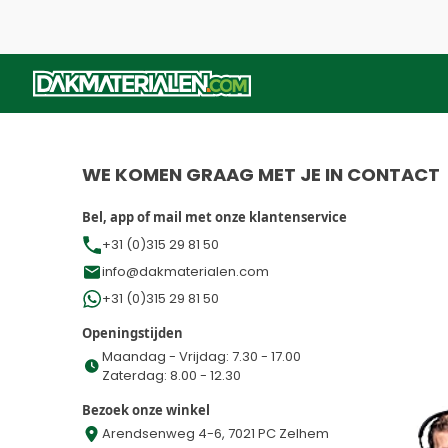
WE KOMEN GRAAG MET JE IN CONTACT
Bel, app of mail met onze klantenservice
+31 (0)315 29 81 50
info@dakmaterialen.com
+31 (0)315 29 81 50
Openingstijden
Maandag - Vrijdag: 7.30 - 17.00
Zaterdag: 8.00 - 12.30
Bezoek onze winkel
Arendsenweg 4-6, 7021 PC Zelhem
Dakmaterialen Achterhoek B.V.
KVK:
86859595
BTW nr.:
NL864119574B01