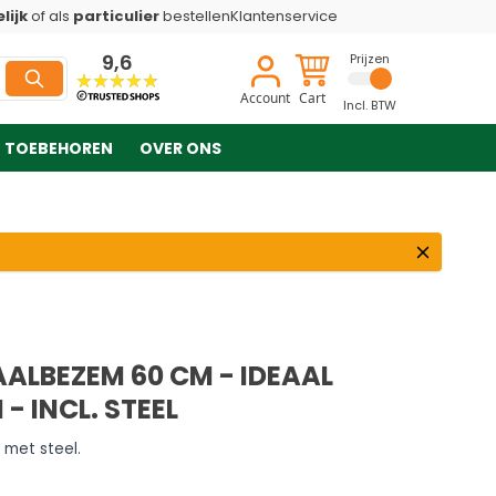
lijk
of als
particulier
bestellen
Klantenservice
9,6
Prijzen
Account
Cart
Incl. BTW
TOEBEHOREN
OVER ONS
AALBEZEM 60 CM - IDEAAL
- INCL. STEEL
met steel.
Stuks
+