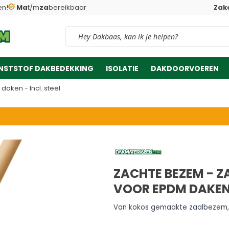
en!
Ma
t/m
za
bereikbaar
Zake
Vind snel jouw product
NSTSTOF DAKBEDEKKING
ISOLATIE
DAKDOORVOEREN
aken - Incl. steel
ZACHTE BEZEM - Z
VOOR EPDM DAKEN 
Van kokos gemaakte zaalbezem, 
18,
09