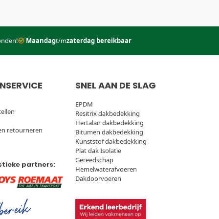
onden!
Maandag
t/m
zaterdag bereikbaar
NSERVICE
SNEL AAN DE SLAG
EPDM
tellen
Resitrix dakbedekking
Hertalan dakbedekking
en retourneren
Bitumen dakbedekking
Kunststof dakbedekking
Plat dak Isolatie
Gereedschap
stieke partners:
Hemelwaterafvoeren
Dakdoorvoeren