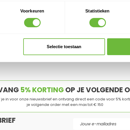
PRODUC
Voorkeuren
Statistieken
Klantvragen
Geen vragen
Selectie toestaan
VANG
5% KORTING
OP JE VOLGENDE 
jf je in voor onze nieuwsbrief en ontvang direct een code voor 5% kort
je volgende order met een max tot € 150
RIEF
E-mail adres
d
en de
Servicevoorwaarden
van
Google
zijn van toepassing.