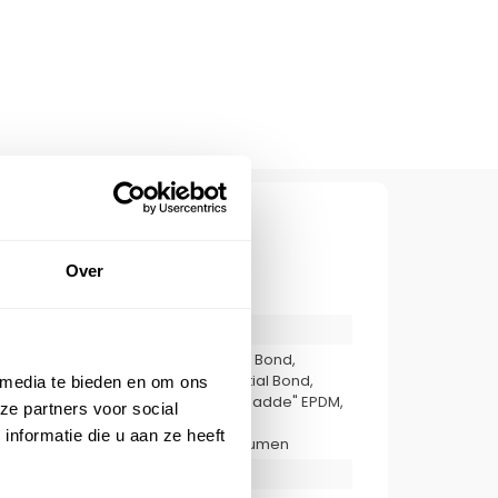
CATIES
994057
eelheid
1
Over
Resitrix SK-W Full Bond,
Resitrix SK-P Partial Bond,
kbedekking
Amerikaanse "gladde" EPDM,
Europese EPDM,
Zelfklevende Bitumen
 media te bieden en om ons
Dakmaterialen
ze partners voor social
Gereedschap
nformatie die u aan ze heeft