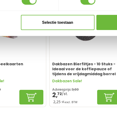
Selectie toestaan
eelkaarten
Dakbazen Bierfiltjes - 10 Stuks -
Ideaal voor de koffiepauze of
tijdens de vrijdagmiddag borrel
e!
Dakbazen Sale!
9
3,
03
Adviesprijs:
2,
72
In winkelwagen
In 
2,25
st.
excl. BTW
 tijdens regenbuien
Herkenbaar ontwerp
rkenbaar ontwerp
Vochtabsorberend