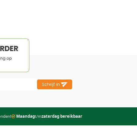
l
ORDER
ing op
Schrijf in
onden!
Maandag
t/m
zaterdag bereikbaar