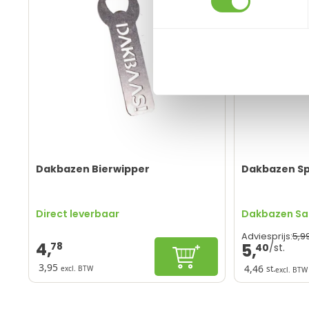
Dakbazen Bierwipper
Dakbazen Sp
Direct leverbaar
Dakbazen Sal
5,
9
Adviesprijs:
4,
78
5,
40
In winkelwagen
3,95
4,46
st.
excl. BTW
excl. BTW
Perfect voor
Uniek en he