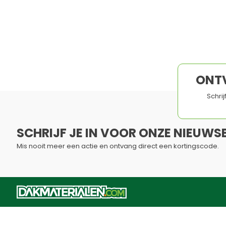
Origineel G
Combineert h
product
Niet waterbe
ONT
Schri
SCHRIJF JE IN VOOR ONZE NIEUWSB
Mis nooit meer een actie en ontvang direct een kortingscode.
Dit formulier is beveiligd met reCAPTCHA - het
Privacybelei