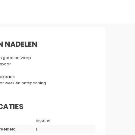
N NADELEN
n goed ontwerp
enbaar
dakbaas
or werk én ontspanning
CATIES
965005
eelheid
1