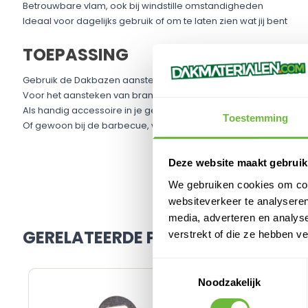
Betrouwbare vlam, ook bij windstille omstandigheden
Ideaal voor dagelijks gebruik of om te laten zien wat jij bent
TOEPASSING
Gebruik de Dakbazen aansteker:
Voor het aansteken van branders of bitumen op het dak
Als handig accessoire in je gereedschapskist
Toestemming
Of gewoon bij de barbecue, want een Dakbaas brandt altijd met 
Deze website maakt gebruik
We gebruiken cookies om cont
websiteverkeer te analyseren
media, adverteren en analys
GERELATEERDE PRODUCTEN
verstrekt of die ze hebben v
Toestemmingsselectie
Noodzakelijk