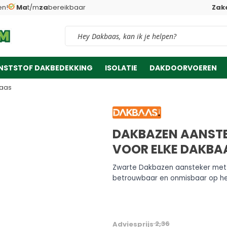
en!
Ma
t/m
za
bereikbaar
Zake
Vind snel jouw product
NSTSTOF DAKBEDEKKING
ISOLATIE
DAKDOORVOEREN
baas
DAKBAZEN AANSTE
VOOR ELKE DAKBA
Zwarte Dakbazen aansteker met 
betrouwbaar en onmisbaar op het
2,36
Adviesprijs