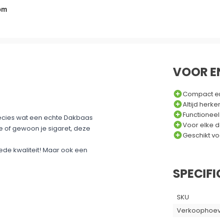
om
VOOR E
Compact e
Altijd herk
Functioneel
ecies wat een echte Dakbaas
Voor elke 
e of gewoon je sigaret, deze
Geschikt vo
oede kwaliteit! Maar ook een
SPECIFI
SKU
Verkoophoev