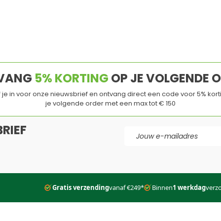
eschenk
Ideaal voor de vrijdagmiddagborre
umor en trots in één
Leuk detail voor borrels of
evenementen
stendig
Van karton
VANG
5% KORTING
OP JE VOLGENDE 
jf je in voor onze nieuwsbrief en ontvang direct een code voor 5% kort
je volgende order met een max tot € 150
RIEF
E-mail adres
d
en de
Servicevoorwaarden
van
Google
zijn van toepassing.
Gratis verzending
vanaf €249*
Binnen
1 werkdag
verz