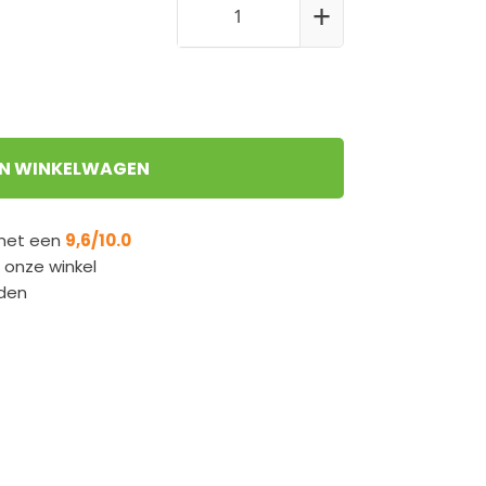
+
IN WINKELWAGEN
 met een
9,6/10.0
n onze winkel
den