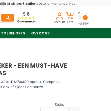
lijk
of als
particulier
bestellen
Klantenservice
9,6
Prijzen
Account
Cart
Incl. BTW
TOEBEHOREN
OVER ONS
KER - EEN MUST-HAVE
AS
witte ‘DAKBAAS!’-opdruk. Compact,
 dak of tijdens de pauze.
Stuks