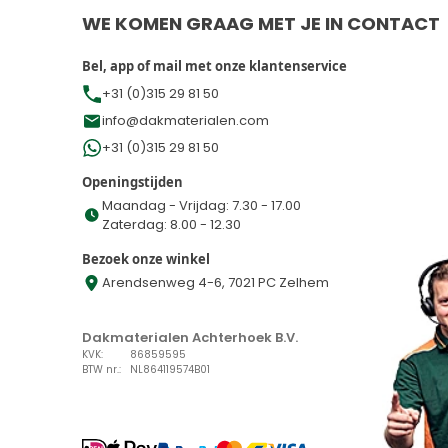
WE KOMEN GRAAG MET JE IN CONTACT
Bel, app of mail met onze klantenservice
+31 (0)315 29 81 50
info@dakmaterialen.com
+31 (0)315 29 81 50
Openingstijden
Maandag - Vrijdag: 7.30 - 17.00
Zaterdag: 8.00 - 12.30
Bezoek onze winkel
Arendsenweg 4-6, 7021 PC Zelhem
Dakmaterialen Achterhoek B.V.
KVK:
86859595
BTW nr.:
NL864119574B01