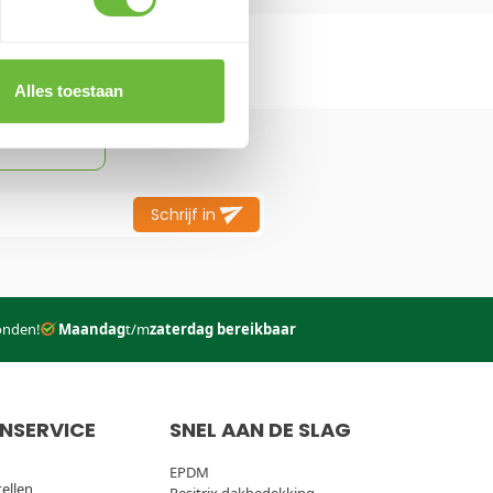
ORDER
Alles toestaan
ing op
Schrijf in
onden!
Maandag
t/m
zaterdag bereikbaar
NSERVICE
SNEL AAN DE SLAG
EPDM
tellen