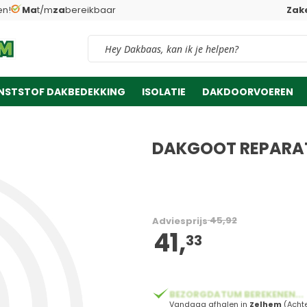
en!
Ma
t/m
za
bereikbaar
Zake
Vind snel jouw product
NSTSTOF DAKBEDEKKING
ISOLATIE
DAKDOORVOEREN
DAKGOOT REPARAT
45,92
Adviesprijs
41,
33
BEZORGDATUM BEREKENEN...
Vandaag afhalen in
Zelhem
(Acht