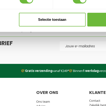
VANG
5% KORTING
OP JE VOLGENDE 
Selectie toestaan
jf je in voor onze nieuwsbrief en ontvang direct een code voor 5% kort
je volgende order met een max tot € 150
RIEF
E-mail adres
d
en de
Servicevoorwaarden
van
Google
zijn van toepassing.
Gratis verzending
vanaf €249*
Binnen
1 werkdag
verz
OVER ONS
KLANTE
Contact
Ons team
Zakelijk bes