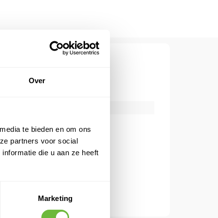
CATIES
Over
893102-G
eelheid
1
 media te bieden en om ons
ze partners voor social
T QUESTIONS
nformatie die u aan ze heeft
Marketing