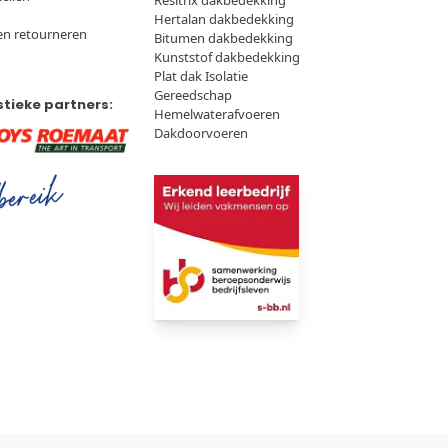
Resitrix dakbedekking
Hertalan dakbedekking
en retourneren
Bitumen dakbedekking
Kunststof dakbedekking
Plat dak Isolatie
Gereedschap
stieke partners:
Hemelwaterafvoeren
Dakdoorvoeren