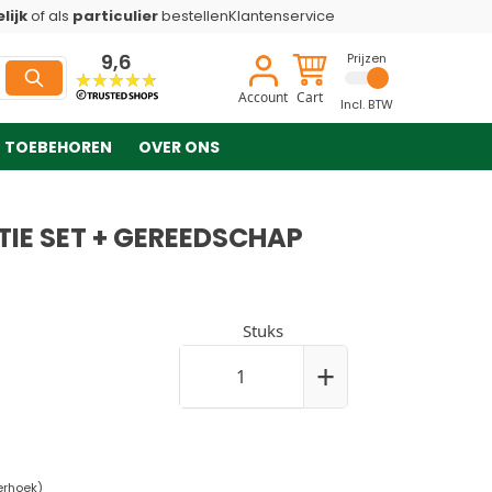
lijk
of als
particulier
bestellen
Klantenservice
9,6
Prijzen
Account
Cart
Incl. BTW
TOEBEHOREN
OVER ONS
IE SET + GEREEDSCHAP
Stuks
+
erhoek)