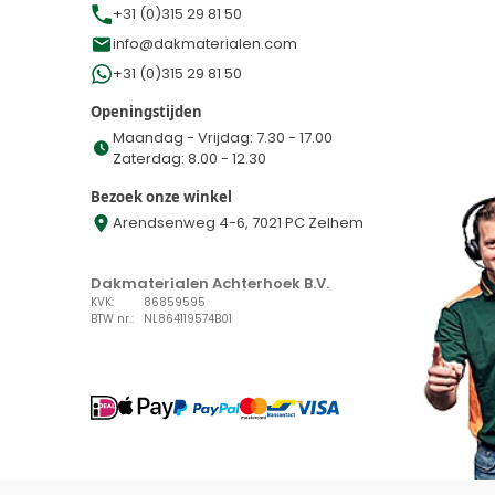
+31 (0)315 29 81 50
info@dakmaterialen.com
+31 (0)315 29 81 50
Openingstijden
Maandag - Vrijdag: 7.30 - 17.00
Zaterdag: 8.00 - 12.30
Bezoek onze winkel
Arendsenweg 4-6, 7021 PC Zelhem
Dakmaterialen Achterhoek B.V.
KVK:
86859595
BTW nr.:
NL864119574B01