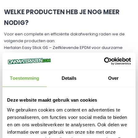
WELKE PRODUCTEN HEB JE NOG MEER
NODIG?
Voor een complete en efficiënte dakafwerking raden we de
volgende producten aan:
Hertalan Easy Stick GS – Zelfklevende EPDM voor duurzame
dakbedekking
EPDM Dakgoot Box – Complete set voor renovatie of nieuwbouw
van dakgoten
EPDM Aandrukroller – Voor een perfecte hechting van EPDM-
Toestemming
Details
Over
materialen
EPDM Cleaner – Voor het reinigen en voorbereiden van
oppervlakken
Deze website maakt gebruik van cookies
Handschoenen nitril – Bescherm je handen tijdens het werken
met EPDM en lijmen
We gebruiken cookies om content en advertenties te
personaliseren, om functies voor social media te bieden
en om ons websiteverkeer te analyseren. Ook delen we
VERWERKINGSTIPS
informatie over uw gebruik van onze site met onze