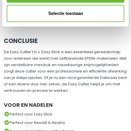
Reinig het mes regelmatig – Verwijder lijmresten om soepel
snijden te garanderen
Selectie toestaan
Vervang het mes tijdig – Een scherp mes zorgt voor de beste
resultaten en voorkomt scheuren
CONCLUSIE
De Easy Cutter t.b.v. Easy Stick is een essentieel gereedschap
voor iedereen die werkt met zelfklevende EPDM-materialen. Met
zijn verstelbare mesdruk en nauwkeurige snijmogelijkheden
zorgt deze cutter voor een professionele en efficiënte afwerking
van je dakprojecten. Of je nu een doorgewinterde Dakbaas bent
of een stoere doe-het-zelver, de Easy Cutter helpt je om met
vertrouwen en precisie te werken.
VOOR EN NADELEN
Perfect voor Easy Stick
Perfect voor Resistit & Resitrix