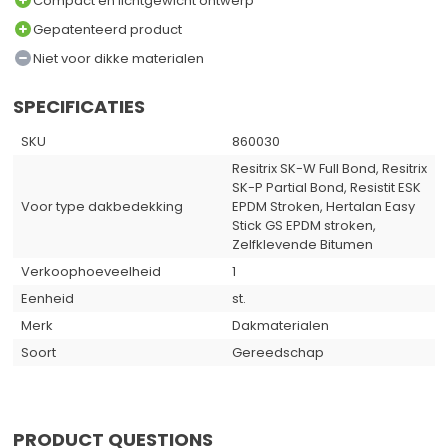
Compact en lichtgewicht ontwerp
Gepatenteerd product
Niet voor dikke materialen
SPECIFICATIES
SKU
860030
Resitrix SK-W Full Bond, Resitrix
SK-P Partial Bond, Resistit ESK
Voor type dakbedekking
EPDM Stroken, Hertalan Easy
Stick GS EPDM stroken,
Zelfklevende Bitumen
Verkoophoeveelheid
1
Eenheid
st.
Merk
Dakmaterialen
Soort
Gereedschap
PRODUCT QUESTIONS