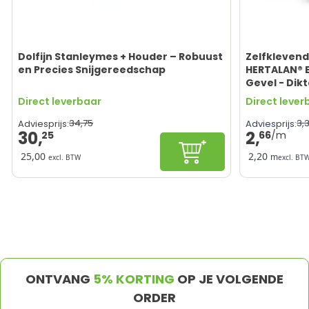
Dolfijn Stanleymes + Houder – Robuust
Zelfkleven
en Precies Snijgereedschap
HERTALAN® E
Gevel - Dik
Direct leverbaar
Direct lever
34,
75
3,
Adviesprijs:
Adviesprijs:
30,
2,
25
66
In winkelwagen
25,00
2,20
m
excl. BTW
excl. BT
ONTVANG
5% KORTING
OP JE VOLGENDE
ORDER