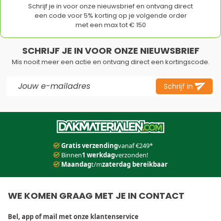
Schrijf je in voor onze nieuwsbrief en ontvang direct
een code voor 5% korting op je volgende order
met een max tot € 150
SCHRIJF JE IN VOOR ONZE NIEUWSBRIEF
Mis nooit meer een actie en ontvang direct een kortingscode.
E-mail adres
Schrijf in
Dit formulier is beveiligd met reCAPTCHA - het
Privacybeleid
e
Gratis verzending
vanaf €249*
Binnen
1 werkdag
verzonden!
Maandag
t/m
zaterdag bereikbaar
WE KOMEN GRAAG MET JE IN CONTACT
Bel, app of mail met onze klantenservice