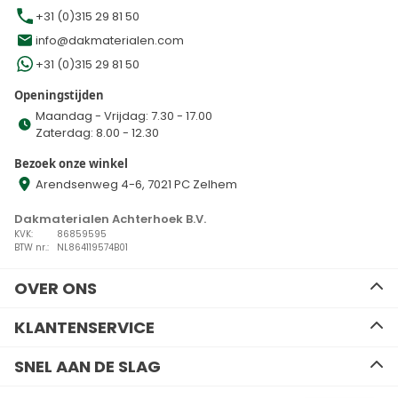
+31 (0)315 29 81 50
info@dakmaterialen.com
+31 (0)315 29 81 50
Openingstijden
Maandag - Vrijdag: 7.30 - 17.00
Zaterdag: 8.00 - 12.30
Bezoek onze winkel
Arendsenweg 4-6, 7021 PC Zelhem
Dakmaterialen Achterhoek B.V.
KVK:
86859595
BTW nr.:
NL864119574B01
OVER ONS
Ons team
KLANTENSERVICE
Advies
Algemene voorwaarden
Contact
SNEL AAN DE SLAG
Disclaimer
Zakelijk bestellen
Privacy Policy
Kennisbank
EPDM