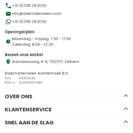
+31 (0)315 29 81 50
info@dakmaterialen.com
+31 (0)315 29 81 50
Openingstijden
Maandag - Vrijdag: 7.30 - 17.00
Zaterdag: 8.00 - 12.30
Bezoek onze winkel
Arendsenweg 4-6, 7021 PC Zelhem
Dakmaterialen Achterhoek B.V.
KVK:
86859595
BTW nr.:
NL864119574B01
OVER ONS
Ons team
KLANTENSERVICE
Advies
Algemene voorwaarden
Contact
SNEL AAN DE SLAG
Disclaimer
Zakelijk bestellen
Privacy Policy
Kennisbank
EPDM