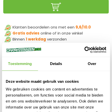
Klanten beoordelen ons met een
9,6/10.0
Gratis advies
online of in onze winkel
Binnen
1 werkdag
verzonden
100%
veilige
betaling
Toestemming
Details
Over
PRODUCTOMSCHRIJVING
Deze website maakt gebruik van cookies
Enertherm Alu 1.2x1.2 40/ 50
We gebruiken cookies om content en advertenties te
personaliseren, om functies voor social media te bieden
SPECIFICATIES
en om ons websiteverkeer te analyseren. Ook delen we
SKU
882019
informatie over uw gebruik van onze site met onze