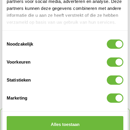
Isolatie dikte
40/50
partners voor social media, adverteren en analyse. Deze
partners kunnen deze gegevens combineren met andere
Verkoophoeveelheid
1
informatie die u aan ze heeft verstrekt of die ze hebben
R-Waarde
2,05
verzameld op basis van uw gebruik van hun services.
Merk
Enertherm
Soort
Plat dak Isolatie
Toestemmingsselectie
Materiaal
PIR Isolatie
Noodzakelijk
Afmetingen
1,20 x 1,20 m
Toepassing
Plat dak
Voorkeuren
PRODUCT QUESTIONS
Statistieken
Klantvragen
Marketing
Geen vragen
ONTVANG
5% KORTING
OP JE VOLGENDE
ORDER
Alles toestaan