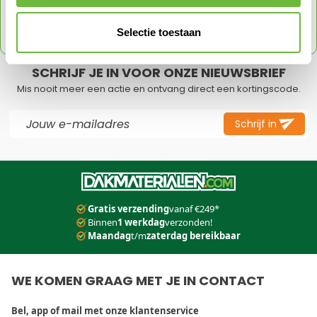
Schrijf je in voor onze nieuwsbrief en ontvang direct
een code voor 5% korting op je volgende order
Selectie toestaan
met een max tot € 150
SCHRIJF JE IN VOOR ONZE NIEUWSBRIEF
Mis nooit meer een actie en ontvang direct een kortingscode.
E-mail adres
Schrijf in
Dit formulier is beveiligd met reCAPTCHA - het
Privacybeleid
e
Gratis verzending
vanaf €249*
Binnen
1 werkdag
verzonden!
Maandag
t/m
zaterdag bereikbaar
WE KOMEN GRAAG MET JE IN CONTACT
Bel, app of mail met onze klantenservice