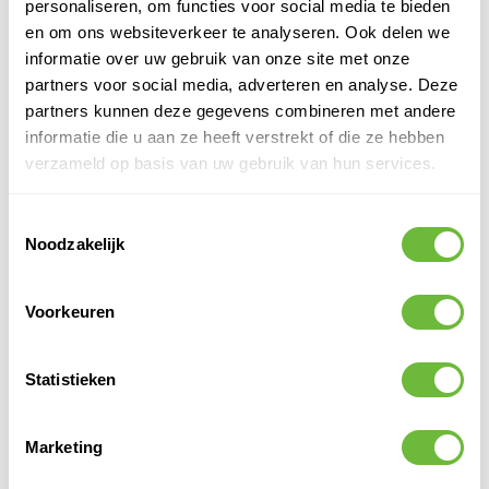
personaliseren, om functies voor social media te bieden
en om ons websiteverkeer te analyseren. Ook delen we
informatie over uw gebruik van onze site met onze
partners voor social media, adverteren en analyse. Deze
PRODUCTOMSCHRIJVING
partners kunnen deze gegevens combineren met andere
FENTO ORIGINAL | INLAYS
informatie die u aan ze heeft verstrekt of die ze hebben
verzameld op basis van uw gebruik van hun services.
SPECIFICATIES
SKU
875009
Toestemmingsselectie
Noodzakelijk
EAN
8717496910172
Verkoophoeveelheid
1
Eenheid
set
Voorkeuren
Merk
Fento
Soort
Gereedschap
Statistieken
Marketing
PRODUCT QUESTIONS