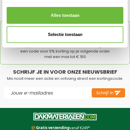
Klantvragen
Geen vragen
Alles toestaan
ONTVANG
5% KORTING
OP JE VOLGENDE
Selectie toestaan
ORDER
Schrijf je in voor onze nieuwsbrief en ontvang direct
een code voor 5% korting op je volgende order
met een max tot € 150
SCHRIJF JE IN VOOR ONZE NIEUWSBRIEF
Mis nooit meer een actie en ontvang direct een kortingscode.
E-mail adres
Schrijf in
Dit formulier is beveiligd met reCAPTCHA - het
Privacybeleid
e
Gratis verzending
vanaf €249*