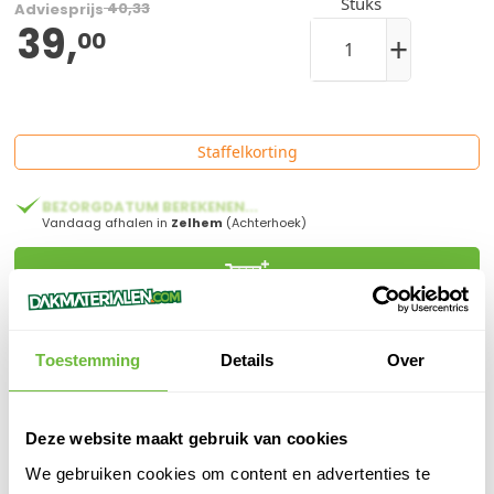
Stuks
40,33
Adviesprijs
39,
00
+
Staffelkorting
BEZORGDATUM BEREKENEN...
Vandaag afhalen in
Zelhem
(Achterhoek)
Toestemming
Details
Over
Klanten beoordelen ons met een
9,6/10.0
Gratis advies
online of in onze winkel
Binnen
1 werkdag
verzonden
Deze website maakt gebruik van cookies
100%
veilige
betaling
We gebruiken cookies om content en advertenties te