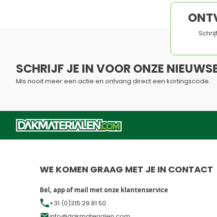
ONT
Schri
SCHRIJF JE IN VOOR ONZE NIEUWSB
Mis nooit meer een actie en ontvang direct een kortingscode.
Dit formulier is beveiligd met reCAPTCHA - het
Privacybelei
WE KOMEN GRAAG MET JE IN CONTACT
Bel, app of mail met onze klantenservice
+31 (0)315 29 81 50
info@dakmaterialen.com