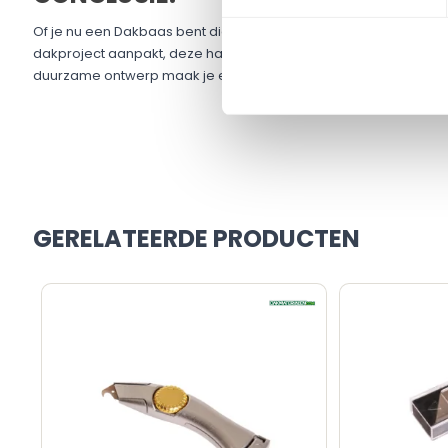
Of je nu een Dakbaas bent die al jaren in het vak zit of een doe-
dakproject aanpakt, deze haakmesjes zijn onmisbaar in je ger
duurzame ontwerp maak je elke snede precies zoals je die wilt.
GERELATEERDE PRODUCTEN