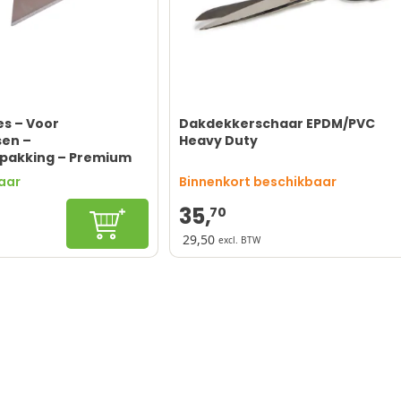
es – Voor
Dakdekkerschaar EPDM/PVC
en –
Heavy Duty
pakking – Premium
Reservebladen – 10
baar
Binnenkort beschikbaar
35,
70
In winkelwagen
29,50
excl. BTW
!
Robuust design
aal
Gehard stalen lemmet
zetbaar
Comfortabel handvat
pakking
Professionele kwaliteit
Zwaarder gewicht