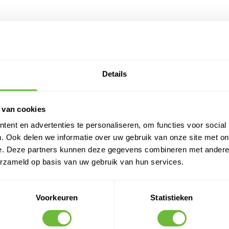
ER NODIG?
aden we aan om altijd een scherp
jes met een ergonomisch
nijden.
Details
 van cookies
mesjes te maximaliseren.
kken te voorkomen.
ent en advertenties te personaliseren, om functies voor social
jes om soepelere sneden te maken.
. Ook delen we informatie over uw gebruik van onze site met on
e. Deze partners kunnen deze gegevens combineren met andere i
erzameld op basis van uw gebruik van hun services.
.
r scherp blijven.
Voorkeuren
Statistieken
 zijn om grip te behouden.