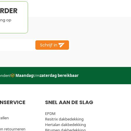
ORDER
ing op
Schrijf in
onden!
Maandag
t/m
zaterdag bereikbaar
NSERVICE
SNEL AAN DE SLAG
EPDM
tellen
Resitrix dakbedekking
Hertalan dakbedekking
en retourneren
Bitumen dakbedekking