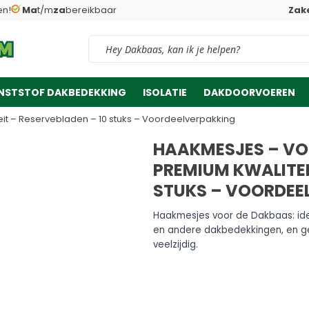
en!
Ma
t/m
za
bereikbaar
Zake
Vind snel jouw product
NSTSTOF DAKBEDEKKING
ISOLATIE
DAKDOORVOEREN
t – Reservebladen – 10 stuks – Voordeelverpakking
HAAKMESJES – VO
PREMIUM KWALITEI
STUKS – VOORDEE
Haakmesjes voor de Dakbaas: ide
en andere dakbedekkingen, en ges
veelzijdig.