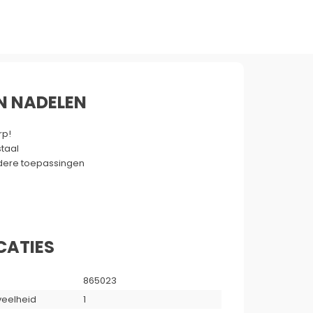
N NADELEN
rp!
taal
ere toepassingen
CATIES
865023
eelheid
1