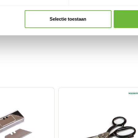
het-zelver die zijn eerste
eedschapskist. Met hun scherpe,
Selectie toestaan