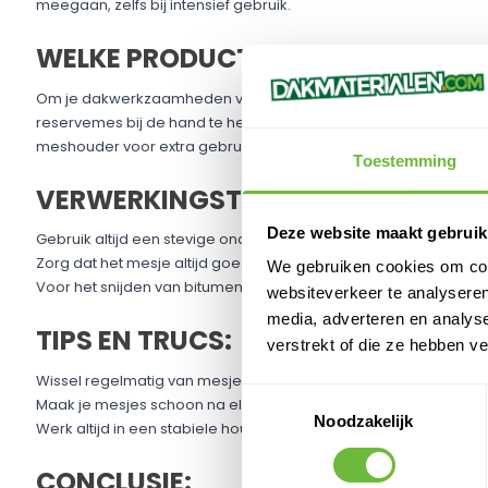
meegaan, zelfs bij intensief gebruik.
WELKE PRODUCTEN HEB JE NOG ME
Om je dakwerkzaamheden volledig soepel te laten verlopen, r
reservemes bij de hand te hebben. Combineer deze haakmes
meshouder voor extra gebruiksgemak en veiligheid tijdens het s
Toestemming
VERWERKINGSTIPS:
Deze website maakt gebruik
Gebruik altijd een stevige ondergrond om de scherpte van de 
Zorg dat het mesje altijd goed vastzit in de houder om ongelu
We gebruiken cookies om cont
Voor het snijden van bitumen: verwarm de dakbedekking licht
websiteverkeer te analyseren
media, adverteren en analys
TIPS EN TRUCS:
verstrekt of die ze hebben v
Wissel regelmatig van mesje om rafelige sneden te voorkomen
Toestemmingsselectie
Maak je mesjes schoon na elk gebruik om te zorgen dat ze lange
Noodzakelijk
Werk altijd in een stabiele houding en zorg dat je handen droog
CONCLUSIE: