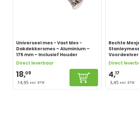
Universeel mes - Vast Mes -
Rechte Mesj
Dakdekkersmes – Aluminium –
Stanleymess
175 mm – Inclusief Houder
Voordeelver
Kwaliteit – 
Direct leverbaar
Direct lever
stuks
18,
4,
09
17
In winkelwagen
14,95
3,45
excl. BTW
excl. BTW
Hoge kwaliteit
Super scherp
Duurzaam Aluminium
Duurzaam st
Eenvoudig messen wisselen
Veelzijdig in
Lichtgewicht
Handige ver
Geen uitschuiffunctie
Pas op!