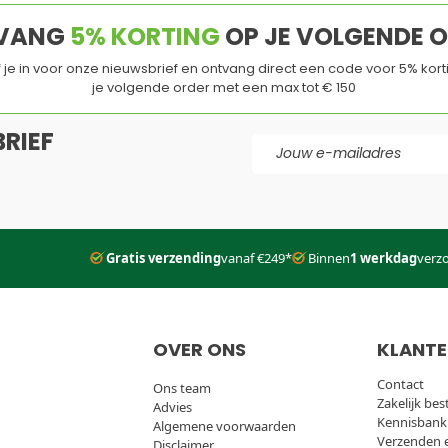
VANG
5% KORTING
OP JE VOLGENDE 
jf je in voor onze nieuwsbrief en ontvang direct een code voor 5% kort
je volgende order met een max tot € 150
RIEF
E-mail adres
d
en de
Servicevoorwaarden
van
Google
zijn van toepassing.
Gratis verzending
vanaf €249*
Binnen
1 werkdag
verz
OVER ONS
KLANTE
Contact
Ons team
Zakelijk bes
Advies
Kennisbank
Algemene voorwaarden
Verzenden 
Disclaimer