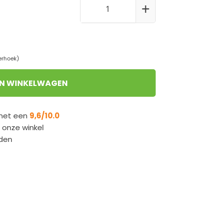
+
erhoek)
IN WINKELWAGEN
 met een
9,6/10.0
n onze winkel
den