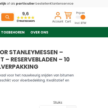
lijk
of als
particulier
bestellen
Klantenservice
9,6
Prijzen
Account
Cart
Incl. BTW
TOEBEHOREN
OVER ONS
OR STANLEYMESSEN –
T – RESERVEBLADEN – 10
LVERPAKKING
aal voor het nauwkeurig snijden van bitumen
chikt voor vloerbedekking. Kwalitatief en
Stuks