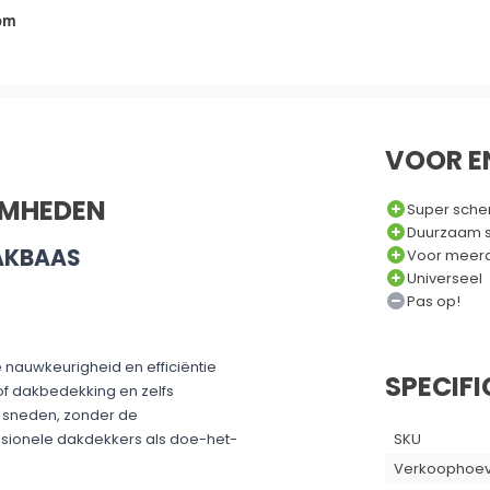
om
VOOR E
AMHEDEN
Super sche
Duurzaam s
DAKBAAS
Voor meerd
Universeel
Pas op!
nauwkeurigheid en efficiëntie
SPECIFI
tof dakbedekking en zelfs
 sneden, zonder de
SKU
ssionele dakdekkers als doe-het-
Verkoophoev