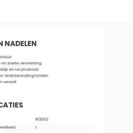
N NADELEN
nsduur
 en snelle verwerking
delijk en recylcebaar
oor diverseondergronden
jm vereist
CATIES
813002
eelheid
1