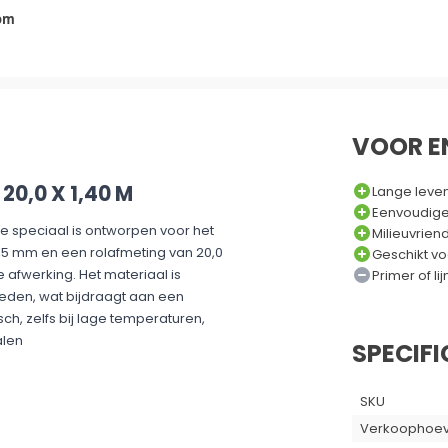
om
VOOR E
0,0 X 1,40 M
Lange leve
Eenvoudige
e speciaal is ontworpen voor het
Milieuvrien
 1,5 mm en een rolafmeting van 20,0
Geschikt v
 afwerking. Het materiaal is
Primer of li
eden, wat bijdraagt aan een
sch, zelfs bij lage temperaturen,
alen
SPECIFI
SKU
Verkoophoev