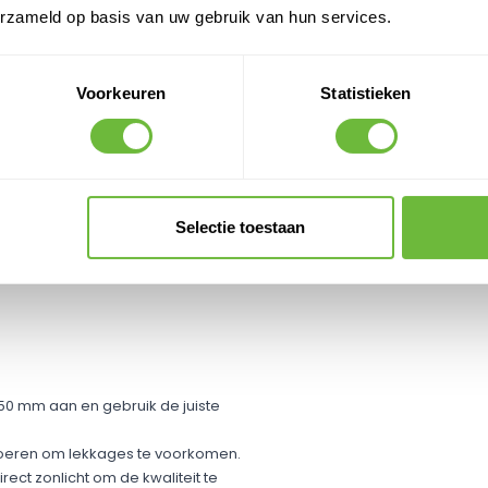
erzameld op basis van uw gebruik van hun services.
Voorkeuren
Statistieken
on, droog en vrij van scherpe
rgrond als de EPDM-folie voor een
C om een goede verwerking van de
Selectie toestaan
 aan te drukken en luchtbellen te
50 mm aan en gebruik de juiste
oeren om lekkages te voorkomen.​
ct zonlicht om de kwaliteit te