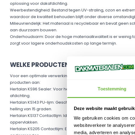
oplossing voor dakafdichting.​
Weerbestendigheid: Bestand tegen UV-straling, ozon en ext
waardoor de kwaliteit behouden blijft onder diverse omstandig
Milieuvriendelijk: Het materiaal is recyclebaar en bevat geen sch
aan duurzaam bouwen.​
Onderhoudsarm: Door de hoge materiaalkwaliteit is er weinig 
zorgt voor lagere onderhoudskosten op lange termijn.
WELKE PRODUCTEN HEB JE NOG MEER NO
Voor een optimale verwerking van de Hertalan EPDM EASY COV
producten aan:
Toestemming
Hertalan KS96 Sealer: Voor het afwerken van naden en details, 
afdichting.​
Hertalan KS143 PU-lijm: Geschikt voor het verlijmen van EPDM o
Deze website maakt gebruik
helling van 15 graden.​
Hertalan KS137 Contactlijm: Ideaal voor het verlijmen van EPDM
We gebruiken cookies om cont
oppervlakken.​
websiteverkeer te analyseren
Hertalan KS205 Contactlijm: Een alternatief voor KS137, biedt st
media, adverteren en analys