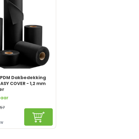
EPDM Dakbedekking
EASY COVER - 1,2 mm
er
baar
57
Configureren
TW
DM
elijk en recyclebaar