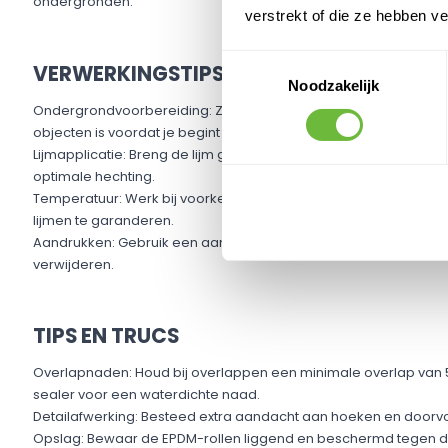
ondergronden.​
verstrekt of die ze hebben v
Toestemmingsselectie
VERWERKINGSTIPS
Noodzakelijk
Ondergrondvoorbereiding: Zorg ervoor dat de ondergrond scho
objecten is voordat je begint met verlijmen.​
Lijmapplicatie: Breng de lijm gelijkmatig aan op zowel de onde
optimale hechting.​
Temperatuur: Werk bij voorkeur bij temperaturen boven de 5°
lijmen te garanderen.​
Aandrukken: Gebruik een aandrukroller om de EPDM-folie stevig
verwijderen.​
TIPS EN TRUCS
Overlapnaden: Houd bij overlappen een minimale overlap van 
sealer voor een waterdichte naad.​
Detailafwerking: Besteed extra aandacht aan hoeken en doorv
Opslag: Bewaar de EPDM-rollen liggend en beschermd tegen dire