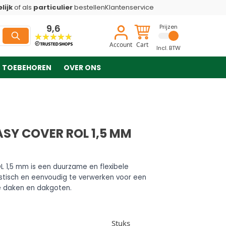
lijk
of als
particulier
bestellen
Klantenservice
9,6
Prijzen
Account
Cart
Incl. BTW
TOEBEHOREN
OVER ONS
SY COVER ROL 1,5 MM
 1,5 mm is een duurzame en flexibele
stisch en eenvoudig te verwerken voor een
e daken en dakgoten.
Stuks