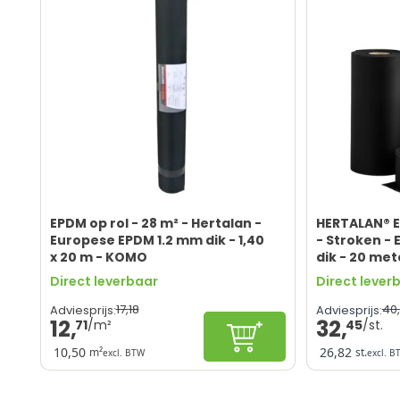
EPDM op rol - 28 m² - Hertalan -
HERTALAN® 
Europese EPDM 1.2 mm dik - 1,40
- Stroken - 
x 20 m - KOMO
dik - 20 met
Direct leverbaar
Direct lever
17,
18
40,
Adviesprijs:
Adviesprijs:
12,
32,
71
45
In winkelwagen
10,50
26,82
m²
st.
excl. BTW
excl. B
Lange levensduur
Premium EP
Blijvend elastisch en flexibel
Milieuvriend