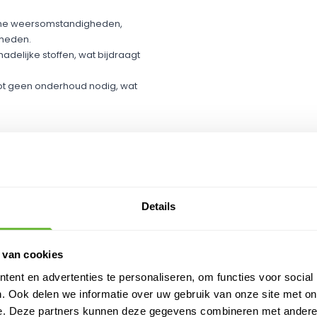
reme weersomstandigheden,
heden.​
adelijke stoffen, wat bijdraagt
tot geen onderhoud nodig, wat
DIG?
ER raden we de volgende
Details
zorgt voor een waterdichte
p vlakke ondergronden tot een
 van cookies
 op opstaande randen en verticale
ent en advertenties te personaliseren, om functies voor social
. Ook delen we informatie over uw gebruik van onze site met on
erke hechting op diverse
e. Deze partners kunnen deze gegevens combineren met andere i