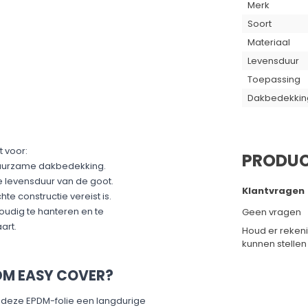
Merk
Soort
Materiaal
Levensduur
Toepassing
Dakbedekkin
 voor:​
PRODUC
duurzame dakbedekking.​
 levensduur van de goot.​
Klantvragen
 constructie vereist is.​
nvoudig te hanteren en te
Geen vragen
rt.​
Houd er reken
kunnen stellen
DM EASY COVER?
 deze EPDM-folie een langdurige