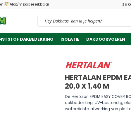
en!
Ma
t/m
za
bereikbaar
Zake
Vind snel jouw product
NSTSTOF DAKBEDEKKING
ISOLATIE
DAKDOORVOEREN
HERTALAN EPDM EA
20,0 X 1,40 M
De Hertalan EPDM EASY COVER ROL
dakbedekking. UV-bestendig, ela
waterdichte afwerking van platt