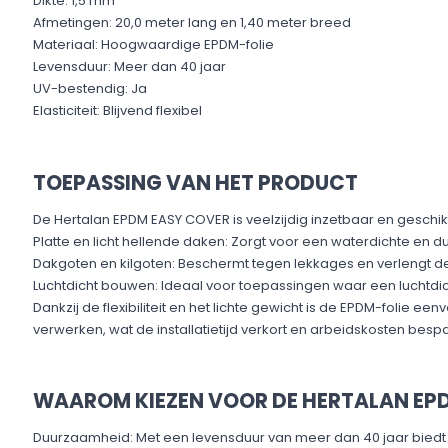
Dikte: 1,5 mm​
Afmetingen: 20,0 meter lang en 1,40 meter breed​
Materiaal: Hoogwaardige EPDM-folie​
Levensduur: Meer dan 40 jaar​
UV-bestendig: Ja​
Elasticiteit: Blijvend flexibel​
TOEPASSING VAN HET PRODUCT
De Hertalan EPDM EASY COVER is veelzijdig inzetbaar en geschikt
Platte en licht hellende daken: Zorgt voor een waterdichte en 
Dakgoten en kilgoten: Beschermt tegen lekkages en verlengt de
Luchtdicht bouwen: Ideaal voor toepassingen waar een luchtdichte
Dankzij de flexibiliteit en het lichte gewicht is de EPDM-folie ee
verwerken, wat de installatietijd verkort en arbeidskosten bespaa
WAAROM KIEZEN VOOR DE HERTALAN EP
Duurzaamheid: Met een levensduur van meer dan 40 jaar biedt