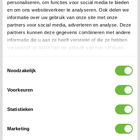
personaliseren, om functies voor social media te bieden
en om ons websiteverkeer te analyseren. Ook delen we
PRODUCTOMSCHRIJVING
informatie over uw gebruik van onze site met onze
KS 143 PU-Lijm 6 kg Blik
partners voor social media, adverteren en analyse. Deze
partners kunnen deze gegevens combineren met andere
SPECIFICATIES
informatie die u aan ze heeft verstrekt of die ze hebben
SKU
813043
verzameld op basis van uw gebruik van hun services.
EAN
8719244870165
Verkoophoeveelheid
1
Toestemmingsselectie
Noodzakelijk
Merk
Hertalan
Soort
Lijm
Inhoud
6,00 kg
Voorkeuren
Verwerking
Gieten
Toepassing
Plat dak,Dakgoot,Gevel
Statistieken
Marketing
PRODUCT QUESTIONS