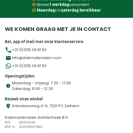
Binnen
1 werkdag
verzonden!
Maandag
t/m
zaterdag bereikbaar
WE KOMEN GRAAG MET JE IN CONTACT
Bel, app of mail met onze klantenservice
+31 (0)315 29 81 50
info@dakmaterialen.com
+31 (0)315 29 81 50
Openingstijden
Maandag - Vrijdag: 7.30 - 17.00
Zaterdag: 8.00 - 12.30
Bezoek onze winkel
Arendsenweg 4-6, 7021 PC Zelhem
Dakmaterialen Achterhoek B.V.
KVK:
86859595
BTW nr.:
NL864119574B01