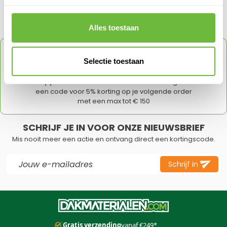
Klantvragen
Geen vragen
Alles toestaan
ONTVANG
5% KORTING
OP JE VOLGENDE
Selectie toestaan
ORDER
Schrijf je in voor onze nieuwsbrief en ontvang direct
een code voor 5% korting op je volgende order
met een max tot € 150
SCHRIJF JE IN VOOR ONZE NIEUWSBRIEF
Mis nooit meer een actie en ontvang direct een kortingscode.
E-mail adres
Schrijf in
Dit formulier is beveiligd met reCAPTCHA - het
Privacybeleid
e
Gratis verzending
vanaf €249*