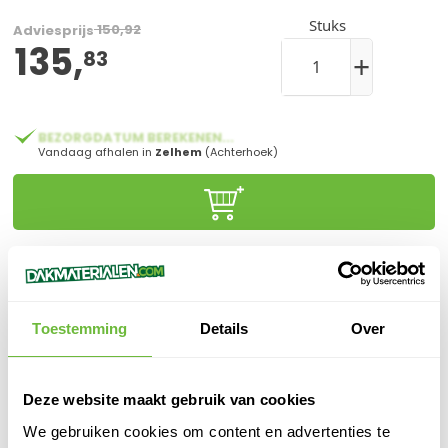
Stuks
150,92
Adviesprijs
135,
83
+
BEZORGDATUM BEREKENEN...
Vandaag afhalen in
Zelhem
(Achterhoek)
Klanten beoordelen ons met een
9,6/10.0
Gratis advies
online of in onze winkel
Toestemming
Details
Over
Binnen
1 werkdag
verzonden
100%
veilige
betaling
Deze website maakt gebruik van cookies
We gebruiken cookies om content en advertenties te