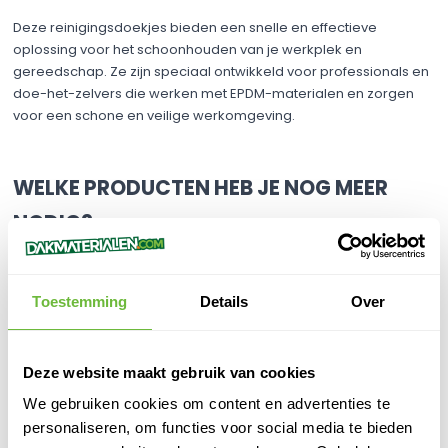
Deze reinigingsdoekjes bieden een snelle en effectieve
oplossing voor het schoonhouden van je werkplek en
gereedschap. Ze zijn speciaal ontwikkeld voor professionals en
doe-het-zelvers die werken met EPDM-materialen en zorgen
voor een schone en veilige werkomgeving.​
WELKE PRODUCTEN HEB JE NOG MEER
NODIG?
HERTALAN® EPDM dakbanen: Voor een duurzame en waterdichte
dakbedekking.​
Toestemming
Details
Over
HERTALAN® KS137 contactlijm: Voor het stevig verlijmen van EPDM
op diverse ondergronden.​
HERTALAN® Easy Form: Voor het eenvoudig afdichten van
complexe dakdetails.​
Deze website maakt gebruik van cookies
We gebruiken cookies om content en advertenties te
personaliseren, om functies voor social media te bieden
VERWERKINGSTIPS: