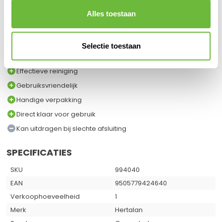
iedereen die werkt met EPDM-materialen. Ze zorgen voor een
Alles toestaan
schone werkomgeving, verhogen de efficiëntie en dragen bij
aan de duurzaamheid van je gereedschap.​
Selectie toestaan
VOOR EN NADELEN
Effectieve reiniging
Gebruiksvriendelijk
Handige verpakking
Direct klaar voor gebruik
Kan uitdragen bij slechte afsluiting
SPECIFICATIES
SKU
994040
EAN
9505779424640
Verkoophoeveelheid
1
Merk
Hertalan