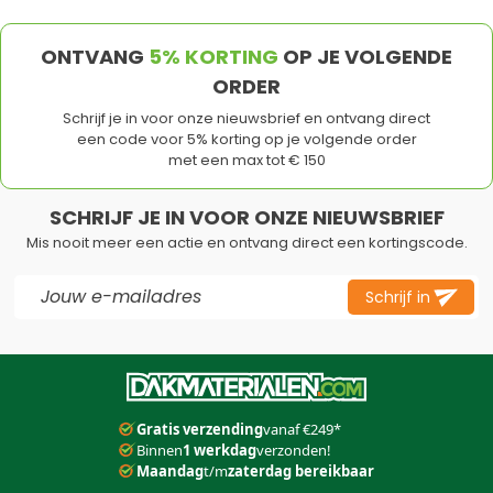
ONTVANG
5% KORTING
OP JE VOLGENDE
ORDER
Schrijf je in voor onze nieuwsbrief en ontvang direct
een code voor 5% korting op je volgende order
met een max tot € 150
SCHRIJF JE IN VOOR ONZE NIEUWSBRIEF
Mis nooit meer een actie en ontvang direct een kortingscode.
E-mail adres
Schrijf in
Dit formulier is beveiligd met reCAPTCHA - het
Privacybeleid
e
Gratis verzending
vanaf €249*
Binnen
1 werkdag
verzonden!
Maandag
t/m
zaterdag bereikbaar