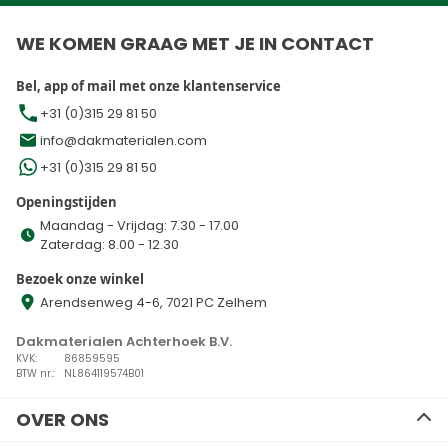
WE KOMEN GRAAG MET JE IN CONTACT
Bel, app of mail met onze klantenservice
+31 (0)315 29 81 50
info@dakmaterialen.com
+31 (0)315 29 81 50
Openingstijden
Maandag - Vrijdag: 7.30 - 17.00
Zaterdag: 8.00 - 12.30
Bezoek onze winkel
Arendsenweg 4-6, 7021 PC Zelhem
Dakmaterialen Achterhoek B.V.
KVK:
86859595
BTW nr.:
NL864119574B01
OVER ONS