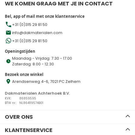
WE KOMEN GRAAG MET JE IN CONTACT
Bel, app of mail met onze klantenservice
+31 (0)315 29 81 50
info@dakmaterialen.com
+31 (0)315 29 81 50
Openingstijden
Maandag - Vrijdag: 7.30 - 17.00
Zaterdag: 8.00 - 12.30
Bezoek onze winkel
Arendsenweg 4-6, 7021 PC Zelhem
Dakmaterialen Achterhoek B.V.
KVK:
86859595
BTW nr.:
NL864119574B01
OVER ONS
Ons team
KLANTENSERVICE
Advies