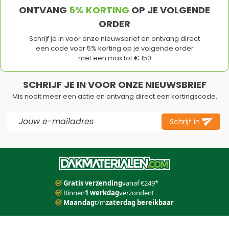
ONTVANG
5% KORTING
OP JE VOLGENDE
ORDER
Schrijf je in voor onze nieuwsbrief en ontvang direct
een code voor 5% korting op je volgende order
met een max tot € 150
SCHRIJF JE IN VOOR ONZE NIEUWSBRIEF
Mis nooit meer een actie en ontvang direct een kortingscode.
E-mail adres
Schrijf in
Dit formulier is beveiligd met reCAPTCHA - het
Privacybeleid
e
Gratis verzending
vanaf €249*
Binnen
1 werkdag
verzonden!
Maandag
t/m
zaterdag bereikbaar