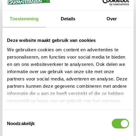
VERWERKINGSTIPS
Toestemming
Details
Over
Ondergrond voorbereiden – Zorg voor een droge, schone en
vlakke ondergrond.
Deze website maakt gebruik van cookies
Juiste bevestiging kiezen – Mechanisch, losliggend geballast of
We gebruiken cookies om content en advertenties te
koud gekleefd.
Overlappingen lassen – Gebruik hete lucht voor een waterdichte
personaliseren, om functies voor social media te bieden
naadafwerking.
en om ons websiteverkeer te analyseren. Ook delen we
Correcte opslag – Bewaar de rollen rechtop, droog en uit direct
informatie over uw gebruik van onze site met onze
zonlicht.
partners voor social media, adverteren en analyse. Deze
Gebruik markeringen – Houd de fixatielijn (35 mm) en
partners kunnen deze gegevens combineren met andere
overlapmarkering (140 mm) aan.
informatie die u aan ze heeft verstrekt of die ze hebben
verzameld op basis van uw gebruik van hun services.
TIPS & TRICKS
Toestemmingsselectie
Werk bij voorkeur bij temperaturen boven 5°C voor optimale
Noodzakelijk
verwerking.