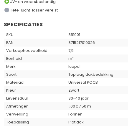
UV- en weersbestendig
Hete-lucht-lasser vereist
SPECIFICATIES
SKU
851001
EAN
8715217010026
Verkoophoeveelheid
7,5
Eenheid
m²
Merk
Icopal
Soort
Toplaag dakbedekking
Materiaal
Universal POCB
Kleur
Zwart
Levensduur
30-40 jaar
Afmetingen
1,00 x 7,50 m
Verwerking
Fohnen
Toepassing
Plat dak