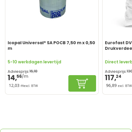
Icopal Universal® SA POCB 7,50 m x 0,50
Eurofast DV
m
Drukverdeel
5-10 werkdagen levertijd
Direct lever
16,
18
130
Adviesprijs:
Adviesprijs:
14,
117,
56
24
In winkelwagen
12,03
96,89
m
excl. BTW
excl. BTW