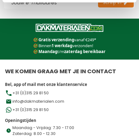
Schrijf in
Dit formulier is beveiligd met reCAPTCHA - het
Privacybeleid
e
Gratis verzending
vanaf €249*
Binnen
1 werkdag
verzonden!
Maandag
t/m
zaterdag bereikbaar
WE KOMEN GRAAG MET JE IN CONTACT
Bel, app of mail met onze klantenservice
+31 (0)315 29 81 50
info@dakmaterialen.com
+31 (0)315 29 81 50
Openingstijden
Maandag - Vrijdag: 7.30 - 17.00
Zaterdag: 8.00 - 12.30