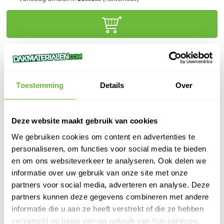
Klanten beoordelen ons met een
9,6/10.0
Gratis advies
online of in onze winkel
Toestemming
Details
Over
Binnen
1 werkdag
verzonden
100%
veilige
betaling
Deze website maakt gebruik van cookies
We gebruiken cookies om content en advertenties te
personaliseren, om functies voor social media te bieden
en om ons websiteverkeer te analyseren. Ook delen we
PRODUCTOMSCHRIJVING
informatie over uw gebruik van onze site met onze
IKO Enertherm Alu PIR- 1200x600x160mm - RD 7,27 - 2 pl/pak
partners voor social media, adverteren en analyse. Deze
partners kunnen deze gegevens combineren met andere
SPECIFICATIES
informatie die u aan ze heeft verstrekt of die ze hebben
verzameld op basis van uw gebruik van hun services.
SKU
882030