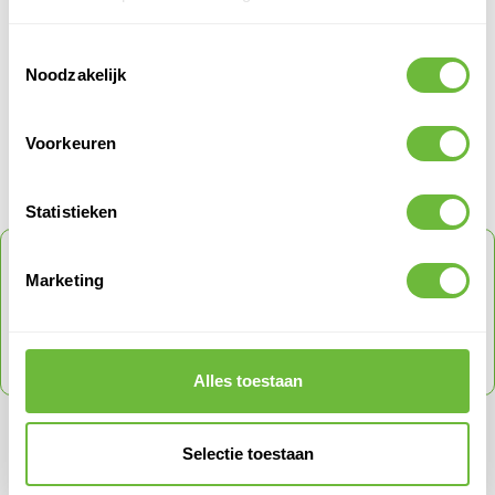
Verkoophoeveelheid
1
Toestemmingsselectie
Noodzakelijk
PRODUCT QUESTIONS
Voorkeuren
Klantvragen
Geen vragen
Statistieken
ONTVANG
5% KORTING
OP JE VOLGENDE
Marketing
ORDER
Schrijf je in voor onze nieuwsbrief en ontvang direct
een code voor 5% korting op je volgende order
met een max tot € 150
Alles toestaan
SCHRIJF JE IN VOOR ONZE NIEUWSBRIEF
Mis nooit meer een actie en ontvang direct een kortingscode.
Selectie toestaan
E-mail adres