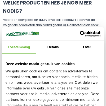
WELKE PRODUCTEN HEB JE NOG MEER
NODIG?
Voor een complete en duurzame dakopbouw raden we de
volgende producten aan, verkrijgbaar bij Dakmaterialen.com:​
IKO Base 460P60: Een APP onderlaag die zorgt voor een
optimale basis onder de IKO Powergum toplaag. ​
IKOpro Quick Primer: Een sneldrogende bitumenprimer die de
hechting van de dakbaan op de ondergrond verbetert. ​
Toestemming
Details
Over
IKO Easyseal Primer: Voor een nog sterkere hechting bij
vloeibare IKO-producten. ​
Deze website maakt gebruik van cookies
We gebruiken cookies om content en advertenties te
VERWERKINGSTIPS
personaliseren, om functies voor social media te bieden
Ondergrondvoorbereiding: Zorg voor een schone, droge en
en om ons websiteverkeer te analyseren. Ook delen we
egale ondergrond voor optimale hechting.​
informatie over uw gebruik van onze site met onze
Primer aanbrengen: Gebruik IKOpro Quick Primer om de
partners voor social media, adverteren en analyse. Deze
ondergrond te activeren en de hechting te verbeteren.​
partners kunnen deze gegevens combineren met andere
Verwerkingsmethode: Breng de dakbaan aan volgens de
informatie die u aan ze heeft verstrekt of die ze hebben