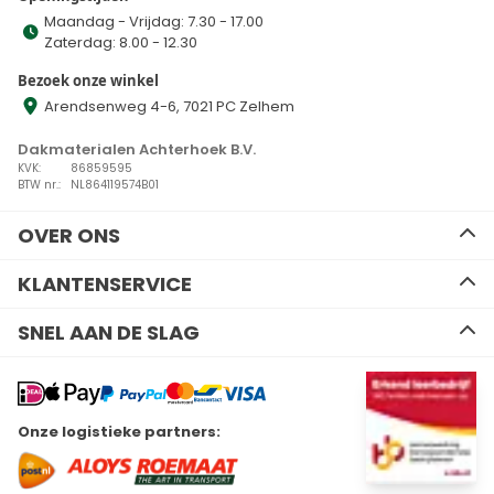
Maandag - Vrijdag: 7.30 - 17.00
Zaterdag: 8.00 - 12.30
Bezoek onze winkel
Arendsenweg 4-6, 7021 PC Zelhem
Dakmaterialen Achterhoek B.V.
KVK:
86859595
BTW nr.:
NL864119574B01
OVER ONS
Ons team
KLANTENSERVICE
Advies
Algemene voorwaarden
Contact
SNEL AAN DE SLAG
Disclaimer
Zakelijk bestellen
Privacy Policy
Kennisbank
EPDM
Verzenden en retourneren
Resitrix dakbedekking
Betalen
Hertalan dakbedekking
Wil je ons volgen?
Onze logistieke partners:
Bitumen dakbedekking
Linkedin
Facebook
Youtube
Instagram
Kunststof dakbedekking
Plat dak Isolatie