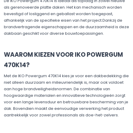
De IKO Powergum 470K14 is ideaal als toplaag in zowel nieuwe
als gerenoveerde platte daken. Het kan mechanisch worden
bevestigd of losliggend en geballast worden toegepast,
afhankelijk van de specifieke eisen van het project.Dankzij de
brandvertragende eigenschappen en de duurzaamheid is deze
dakbaan geschikt voor diverse bouwtoepassingen.
WAAROM KIEZEN VOOR IKO POWERGUM
470K14?
Met de IKO Powergum 470K14 kies je voor een dakbedekking die
niet alleen duurzaam en milieuvriendelijk is, maar ook voldoet
aan hoge brandveiligheidsnormen. De combinatie van
hoogwaardige materialen en innovatieve technologieën zorgt
voor een lange levensduur en betrouwbare bescherming van je
dak. Bovendien maakt de eenvoudige verwerking het product
aantrekkelijk voor zowel professionals als doe-het-zelvers. ​