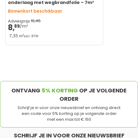
onderlaag met wegbrandfolie – 7m²
Binnenkort beschikbaar
10,
45
Adviesprijs:
8,
89
7,35
m²
excl. BTW
ONTVANG
5% KORTING
OP JE VOLGENDE
ORDER
Schrijf je in voor onze nieuwsbrief en ontvang direct
een code voor 5% korting op je volgende order
met een max tot € 150
SCHRIJF JE IN VOOR ONZE NIEUWSBRIEF