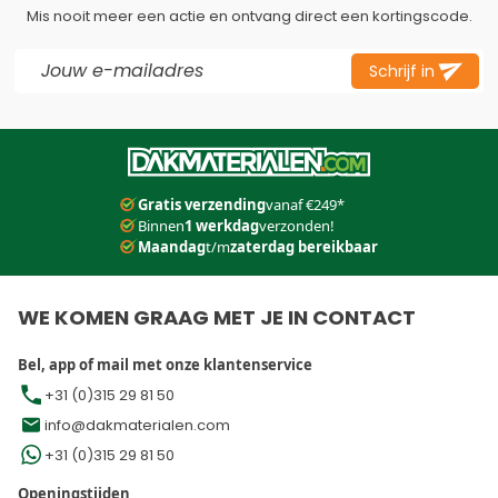
Mis nooit meer een actie en ontvang direct een kortingscode.
E-mail adres
Schrijf in
Dit formulier is beveiligd met reCAPTCHA - het
Privacybeleid
e
Gratis verzending
vanaf €249*
Binnen
1 werkdag
verzonden!
Maandag
t/m
zaterdag bereikbaar
WE KOMEN GRAAG MET JE IN CONTACT
Bel, app of mail met onze klantenservice
+31 (0)315 29 81 50
info@dakmaterialen.com
+31 (0)315 29 81 50
Openingstijden