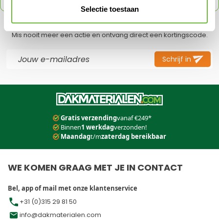
Selectie toestaan
SCHRIJF JE IN VOOR ONZE NIEUWSBRIEF
Mis nooit meer een actie en ontvang direct een kortingscode.
E-mail adres
Schrijf in
Dit formulier is beveiligd met reCAPTCHA - het
Privacybeleid
e
Gratis verzending
vanaf €249*
Binnen
1 werkdag
verzonden!
Maandag
t/m
zaterdag bereikbaar
WE KOMEN GRAAG MET JE IN CONTACT
Bel, app of mail met onze klantenservice
+31 (0)315 29 81 50
info@dakmaterialen.com