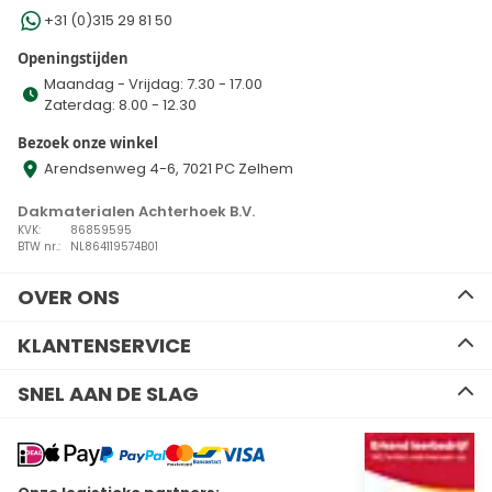
+31 (0)315 29 81 50
Openingstijden
Maandag - Vrijdag: 7.30 - 17.00
Zaterdag: 8.00 - 12.30
Bezoek onze winkel
Arendsenweg 4-6, 7021 PC Zelhem
Dakmaterialen Achterhoek B.V.
KVK:
86859595
BTW nr.:
NL864119574B01
OVER ONS
Ons team
KLANTENSERVICE
Advies
Algemene voorwaarden
Contact
SNEL AAN DE SLAG
Disclaimer
Zakelijk bestellen
Privacy Policy
Kennisbank
EPDM
Verzenden en retourneren
Resitrix dakbedekking
Betalen
Hertalan dakbedekking
Wil je ons volgen?