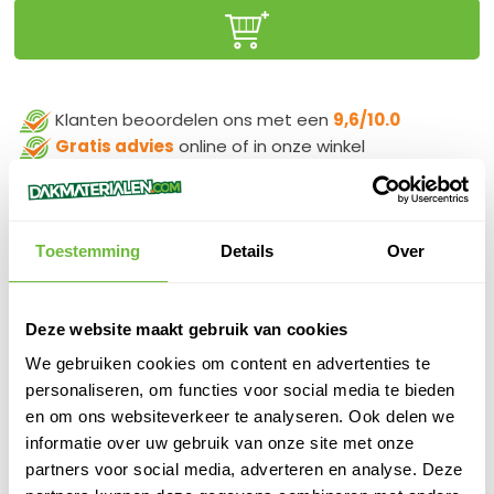
Klanten beoordelen ons met een
9,6/10.0
Gratis advies
online of in onze winkel
Binnen
1 werkdag
verzonden
100%
veilige
betaling
Toestemming
Details
Over
Deze website maakt gebruik van cookies
PRODUCTOMSCHRIJVING
We gebruiken cookies om content en advertenties te
IKOpro MS Detail grijs 3,5Kg
personaliseren, om functies voor social media te bieden
en om ons websiteverkeer te analyseren. Ook delen we
SPECIFICATIES
informatie over uw gebruik van onze site met onze
SKU
841025
partners voor social media, adverteren en analyse. Deze