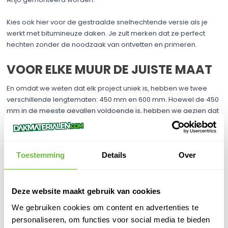
Kies ook hier voor de gestraalde snelhechtende versie als je
werkt met bitumineuze daken. Je zult merken dat ze perfect
hechten zonder de noodzaak van ontvetten en primeren.
VOOR ELKE MUUR DE JUISTE MAAT
En omdat we weten dat elk project uniek is, hebben we twee
verschillende lengtematen: 450 mm en 600 mm. Hoewel de 450
mm in de meeste gevallen voldoende is, hebben we gezien dat
de toenemende dikte van spouwmuurisolatie soms een grotere
maat vereist. Voor die gevallen hebben we de 600 mm versie
klaar voor gebruik.
Dus, waar wacht je nog op? Geef je projecten een boost met de
Toestemming
Details
Over
aluminium kiezelbakken van Anjo. Je zult zien dat ze niet alleen
je efficiëntie verhogen, maar ook bijdragen aan de
duurzaamheid en betrouwbaarheid van je werk.
Deze website maakt gebruik van cookies
We gebruiken cookies om content en advertenties te
DE ANJO KIEZELBAK: EEN NAADLOZE
personaliseren, om functies voor social media te bieden