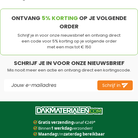
ONTVANG
5% KORTING
OP JE VOLGENDE
ORDER
Schrijf je in voor onze nieuwsbrief en ontvang direct
een code voor 5% korting op je volgende order
met een max tot € 150
SCHRIJF JE IN VOOR ONZE NIEUWSBRIEF
Mis nooit meer een actie en ontvang direct een kortingscode.
E-mail adres
Schrijf in
Dit formulier is beveiligd met reCAPTCHA - het
Privacybeleid
e
Gratis verzending
vanaf €249*
Binnen
1 werkdag
verzonden!
Maandag
t/m
zaterdag bereikbaar