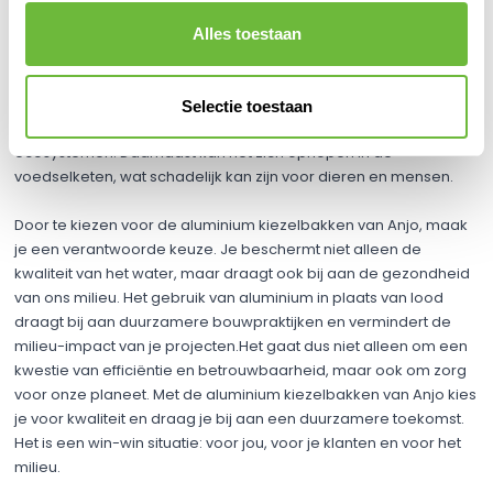
hemelwaterafvoeren is zo'n keuze. Aluminium is veel minder
schadelijk voor het milieu dan lood, een zwaar metaal dat
Alles toestaan
schadelijke afvalstoffen kan lekken in ons water.Lood heeft
negatieve effecten op het milieu, vooral als het in contact komt
met grond- en oppervlaktewater. Het kan leiden tot de vervuiling
Selectie toestaan
van drinkwaterbronnen en schade toebrengen aan aquatische
ecosystemen. Daarnaast kan het zich ophopen in de
voedselketen, wat schadelijk kan zijn voor dieren en mensen.
Door te kiezen voor de aluminium kiezelbakken van Anjo, maak
je een verantwoorde keuze. Je beschermt niet alleen de
kwaliteit van het water, maar draagt ook bij aan de gezondheid
van ons milieu. Het gebruik van aluminium in plaats van lood
draagt bij aan duurzamere bouwpraktijken en vermindert de
milieu-impact van je projecten.Het gaat dus niet alleen om een
kwestie van efficiëntie en betrouwbaarheid, maar ook om zorg
voor onze planeet. Met de aluminium kiezelbakken van Anjo kies
je voor kwaliteit en draag je bij aan een duurzamere toekomst.
Het is een win-win situatie: voor jou, voor je klanten en voor het
milieu.