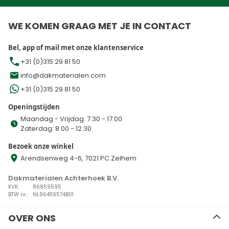
WE KOMEN GRAAG MET JE IN CONTACT
Bel, app of mail met onze klantenservice
+31 (0)315 29 81 50
info@dakmaterialen.com
+31 (0)315 29 81 50
Openingstijden
Maandag - Vrijdag: 7.30 - 17.00
Zaterdag: 8.00 - 12.30
Bezoek onze winkel
Arendsenweg 4-6, 7021 PC Zelhem
Dakmaterialen Achterhoek B.V.
KVK:
86859595
BTW nr.:
NL864119574B01
OVER ONS