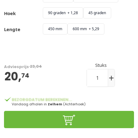
Hoek
90 graden + 1,28
45 graden
Lengte
450 mm
600 mm + 5,29
Stuks
23,04
Adviesprijs
20,
vanaf:
74
+
BEZORGDATUM BEREKENEN...
Vandaag afhalen in
Zelhem
(Achterhoek)