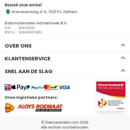
Bezoek onze winkel
Arendsenweg 4-6, 7021 PC Zelhem
Dakmaterialen Achterhoek B.V.
KVK:
86859595
BTW nr.:
NL864119574B01
OVER ONS
Ons team
KLANTENSERVICE
Advies
Algemene voorwaarden
Contact
SNEL AAN DE SLAG
Disclaimer
Zakelijk bestellen
Privacy Policy
Kennisbank
EPDM
Verzenden en retourneren
Resitrix dakbedekking
Betalen
Hertalan dakbedekking
Wil je ons volgen?
Onze logistieke partners:
Bitumen dakbedekking
Linkedin
Facebook
Youtube
Instagram
Kunststof dakbedekking
Plat dak Isolatie
Gereedschap
Hemelwaterafvoeren
© Dakmaterialen.com 2026.
Dakdoorvoeren
Alle rechten voorbehouden.