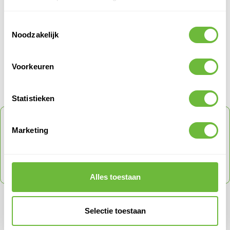
Verkoophoeveelheid
1
Toestemmingsselectie
Noodzakelijk
PRODUCT QUESTIONS
Voorkeuren
Klantvragen
Geen vragen
Statistieken
ONTVANG
5% KORTING
OP JE VOLGENDE
Marketing
ORDER
Schrijf je in voor onze nieuwsbrief en ontvang direct
een code voor 5% korting op je volgende order
met een max tot € 150
Alles toestaan
SCHRIJF JE IN VOOR ONZE NIEUWSBRIEF
Mis nooit meer een actie en ontvang direct een kortingscode.
Selectie toestaan
E-mail adres