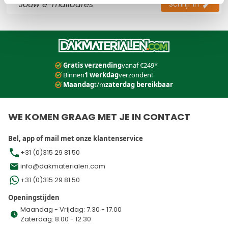
Schrijf in
Dit formulier is beveiligd met reCAPTCHA - het
Privacybeleid
e
Gratis verzending
vanaf €249*
Binnen
1 werkdag
verzonden!
Maandag
t/m
zaterdag bereikbaar
WE KOMEN GRAAG MET JE IN CONTACT
Bel, app of mail met onze klantenservice
+31 (0)315 29 81 50
info@dakmaterialen.com
+31 (0)315 29 81 50
Openingstijden
Maandag - Vrijdag: 7.30 - 17.00
Zaterdag: 8.00 - 12.30