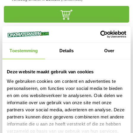
Klanten beoordelen ons met een
9,6/10.0
Gratis advies
online of in onze winkel
Toestemming
Details
Over
Binnen
1 werkdag
verzonden
100%
veilige
betaling
Deze website maakt gebruik van cookies
We gebruiken cookies om content en advertenties te
personaliseren, om functies voor social media te bieden
en om ons websiteverkeer te analyseren. Ook delen we
PRODUCTOMSCHRIJVING
informatie over uw gebruik van onze site met onze
Mono - Trim - ALU - Binnenhoek 500x500 - 080/064
partners voor social media, adverteren en analyse. Deze
partners kunnen deze gegevens combineren met andere
SPECIFICATIES
informatie die u aan ze heeft verstrekt of die ze hebben
verzameld op basis van uw gebruik van hun services.
SKU
892037