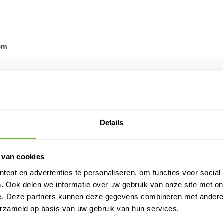
om
SPECIFI
SKU
Verkoophoev
Details
Merk
Soort
Materiaal
 van cookies
Diameter
ent en advertenties te personaliseren, om functies voor social
Lengte
. Ook delen we informatie over uw gebruik van onze site met on
Toepassing
e. Deze partners kunnen deze gegevens combineren met andere i
erzameld op basis van uw gebruik van hun services.