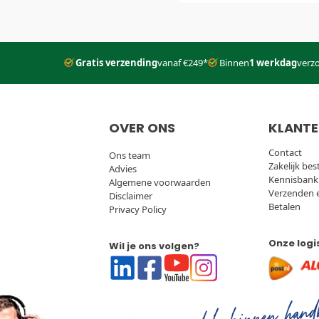
Gratis verzending
vanaf €249*
Binnen
1 werkdag
verz
OVER ONS
KLANTE
Contact
Ons team
Zakelijk bes
Advies
Kennisbank
Algemene voorwaarden
Verzenden 
Disclaimer
Betalen
Privacy Policy
Onze logi
Wil je ons volgen?
Linkedin
Facebook
Youtube
Instagram