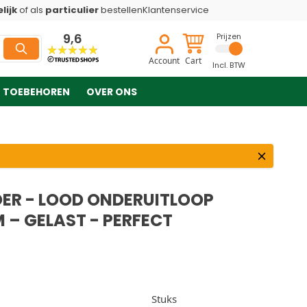
lijk
of als
particulier
bestellen
Klantenservice
9,6
Prijzen
Account
Cart
Incl. BTW
TOEBEHOREN
OVER ONS
R - LOOD ONDERUITLOOP
M – GELAST - PERFECT
Stuks
+