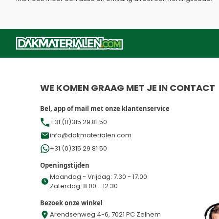
WE KOMEN GRAAG MET JE IN CONTACT
Bel, app of mail met onze klantenservice
+31 (0)315 29 81 50
info@dakmaterialen.com
+31 (0)315 29 81 50
Openingstijden
Maandag - Vrijdag: 7.30 - 17.00
Zaterdag: 8.00 - 12.30
Bezoek onze winkel
Arendsenweg 4-6, 7021 PC Zelhem
Dakmaterialen Achterhoek B.V.
KVK:
86859595