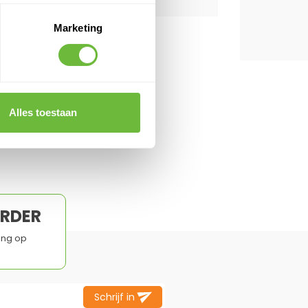
T QUESTIONS
Marketing
Alles toestaan
ORDER
ing op
Schrijf in