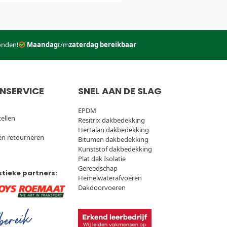
onden!
Maandag
t/m
zaterdag bereikbaar
NSERVICE
SNEL AAN DE SLAG
EPDM
tellen
Resitrix dakbedekking
Hertalan dakbedekking
en retourneren
Bitumen dakbedekking
Kunststof dakbedekking
Plat dak Isolatie
Gereedschap
stieke partners:
Hemelwaterafvoeren
Dakdoorvoeren