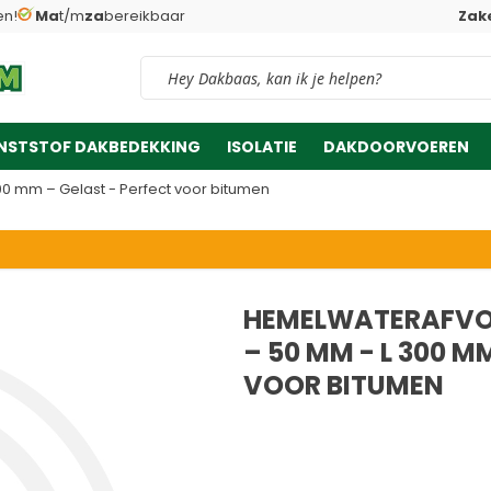
en!
Ma
t/m
za
bereikbaar
Zake
Vind snel jouw product
NSTSTOF DAKBEDEKKING
ISOLATIE
DAKDOORVOEREN
0 mm – Gelast - Perfect voor bitumen
HEMELWATERAFVOE
– 50 MM - L 300 M
VOOR BITUMEN
39,03
Adviesprijs
35,
13