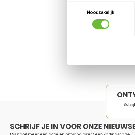
Toestemmingsselectie
Noodzakelijk
ONT
Schri
SCHRIJF JE IN VOOR ONZE NIEUWSB
Mis nooit meer een actie en ontvang direct een kortingscode.
Dit formulier is beveiligd met reCAPTCHA - het
Privacybelei