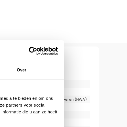
CATIES
300015
eelheid
1
Over
Freriks Werken
Hemelwaterafvoeren (HWA)
Lood
50 mm
 media te bieden en om ons
300 mm
ze partners voor social
Plat dak
nformatie die u aan ze heeft