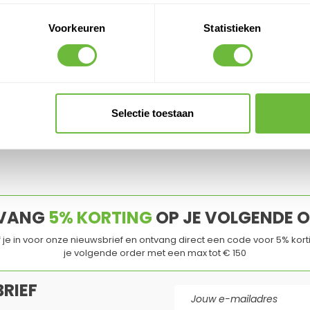
PRODUC
Voorkeuren
Statistieken
Klantvragen
Geen vragen
Selectie toestaan
VANG
5% KORTING
OP JE VOLGENDE 
jf je in voor onze nieuwsbrief en ontvang direct een code voor 5% kort
je volgende order met een max tot € 150
RIEF
E-mail adres
d
en de
Servicevoorwaarden
van
Google
zijn van toepassing.