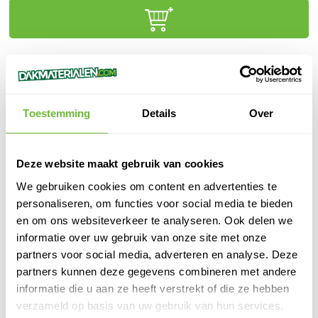
Klanten beoordelen ons met een
9,6/10.0
Gratis advies
online of in onze winkel
Binnen
1 werkdag
verzonden
Toestemming
Details
Over
100%
veilige
betaling
Deze website maakt gebruik van cookies
We gebruiken cookies om content en advertenties te
personaliseren, om functies voor social media te bieden
PRODUCTOMSCHRIJVING
en om ons websiteverkeer te analyseren. Ook delen we
informatie over uw gebruik van onze site met onze
PERFIX 4.4 TF/Ph2 Zn 4,8x45 - 250 st.
partners voor social media, adverteren en analyse. Deze
partners kunnen deze gegevens combineren met andere
SPECIFICATIES
informatie die u aan ze heeft verstrekt of die ze hebben
SKU
888111
verzameld op basis van uw gebruik van hun services.