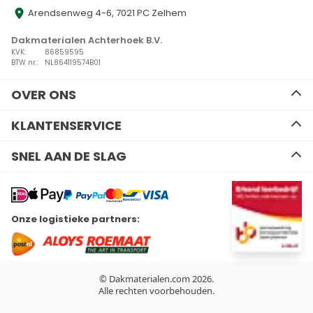
Arendsenweg 4-6, 7021 PC Zelhem
Dakmaterialen Achterhoek B.V.
KVK:
86859595
BTW nr.:
NL864119574B01
OVER ONS
Ons team
KLANTENSERVICE
Advies
Algemene voorwaarden
Contact
SNEL AAN DE SLAG
Disclaimer
Zakelijk bestellen
Privacy Policy
Kennisbank
EPDM
Verzenden en retourneren
Resitrix dakbedekking
Betalen
Hertalan dakbedekking
Wil je ons volgen?
Onze logistieke partners:
Bitumen dakbedekking
Linkedin
Facebook
Youtube
Instagram
Kunststof dakbedekking
Plat dak Isolatie
Gereedschap
Hemelwaterafvoeren
© Dakmaterialen.com 2026.
Dakdoorvoeren
Alle rechten voorbehouden.