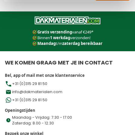
Dit formulier is beveiligd met reCAPTCHA - het
Privacybeleid
e
Gratis verzending
vanaf €249*
Binnen
1 werkdag
verzonden!
Maandag
t/m
zaterdag bereikbaar
WE KOMEN GRAAG MET JE IN CONTACT
Bel, app of mail met onze klantenservice
+31 (0)315 29 81 50
info@dakmaterialen.com
+31 (0)315 29 81 50
Openingstijden
Maandag - Vrijdag: 7.30 - 17.00
Zaterdag: 8.00 - 12.30
Bezoek onze winkel