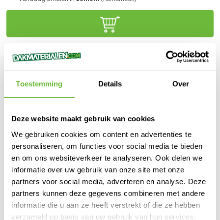
Klanten beoordelen ons met een
9,6/10.0
Gratis advies
online of in onze winkel
Toestemming
Details
Over
Binnen
1 werkdag
verzonden
100%
veilige
betaling
Deze website maakt gebruik van cookies
We gebruiken cookies om content en advertenties te
personaliseren, om functies voor social media te bieden
en om ons websiteverkeer te analyseren. Ook delen we
PRODUCTOMSCHRIJVING
informatie over uw gebruik van onze site met onze
Redfox EPDM Covertape, ez. klevend 229mm x 15,25mtr
partners voor social media, adverteren en analyse. Deze
partners kunnen deze gegevens combineren met andere
SPECIFICATIES
informatie die u aan ze heeft verstrekt of die ze hebben
verzameld op basis van uw gebruik van hun services.
SKU
816094