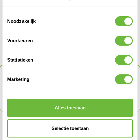
Verkoophoeveelheid
1
Toestemmingsselectie
Noodzakelijk
PRODUCT QUESTIONS
Voorkeuren
Klantvragen
Geen vragen
Statistieken
ONTVANG
5% KORTING
OP JE VOLGENDE
Marketing
ORDER
Schrijf je in voor onze nieuwsbrief en ontvang direct
een code voor 5% korting op je volgende order
met een max tot € 150
Alles toestaan
SCHRIJF JE IN VOOR ONZE NIEUWSBRIEF
Mis nooit meer een actie en ontvang direct een kortingscode.
Selectie toestaan
E-mail adres