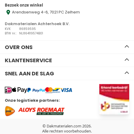
Bezoek onze winkel
Arendsenweg 4-6, 7021 PC Zelhem
Dakmaterialen Achterhoek B.V.
KVK:
86859595
BTW nr.:
NL864119574B01
OVER ONS
Ons team
KLANTENSERVICE
Advies
Algemene voorwaarden
Contact
SNEL AAN DE SLAG
Disclaimer
Zakelijk bestellen
Privacy Policy
Kennisbank
EPDM
Verzenden en retourneren
Resitrix dakbedekking
Betalen
Hertalan dakbedekking
Wil je ons volgen?
Onze logistieke partners:
Bitumen dakbedekking
Linkedin
Facebook
Youtube
Instagram
Kunststof dakbedekking
Plat dak Isolatie
Gereedschap
Hemelwaterafvoeren
© Dakmaterialen.com 2026.
Dakdoorvoeren
Alle rechten voorbehouden.