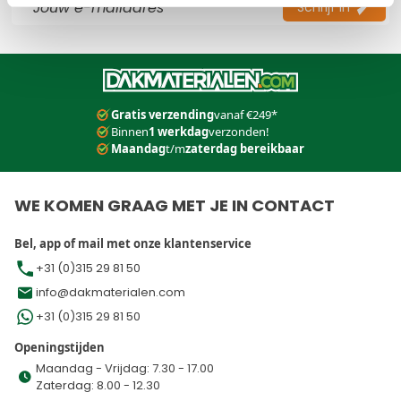
Schrijf in
Dit formulier is beveiligd met reCAPTCHA - het
Privacybeleid
e
Gratis verzending
vanaf €249*
Binnen
1 werkdag
verzonden!
Maandag
t/m
zaterdag bereikbaar
WE KOMEN GRAAG MET JE IN CONTACT
Bel, app of mail met onze klantenservice
+31 (0)315 29 81 50
info@dakmaterialen.com
+31 (0)315 29 81 50
Openingstijden
Maandag - Vrijdag: 7.30 - 17.00
Zaterdag: 8.00 - 12.30