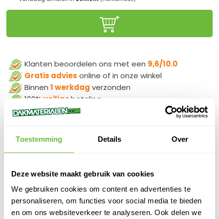
Klanten beoordelen ons met een
9,6/10.0
Gratis advies
online of in onze winkel
Binnen
1 werkdag
verzonden
100%
veilige
betaling
Toestemming
Details
Over
PRODUCTOMSCHRIJVING
Deze website maakt gebruik van cookies
RESITRIX Prefab Vormstuk Sticker rond 190 mm
We gebruiken cookies om content en advertenties te
SPECIFICATIES
personaliseren, om functies voor social media te bieden
en om ons websiteverkeer te analyseren. Ook delen we
SKU
811081