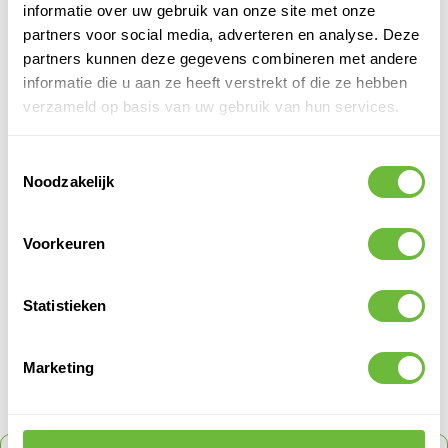
informatie over uw gebruik van onze site met onze
Verkoophoeveelheid
1
partners voor social media, adverteren en analyse. Deze
Merk
Resitrix
partners kunnen deze gegevens combineren met andere
Soort
Hulpstukken
informatie die u aan ze heeft verstrekt of die ze hebben
Materiaal
Resitrix EPDM SK-W Full Bond
verzameld op basis van uw gebruik van hun services.
Kleur
Zwart
Levensduur
>40 jaar
Toestemmingsselectie
Noodzakelijk
Verwerking
Fohnen
Toepassing
Plat dak
Voorkeuren
PRODUCT QUESTIONS
Statistieken
Klantvragen
Geen vragen
Marketing
Houd er rekening mee dat alleen ingelogde gebruikers vragen
kunnen stellen