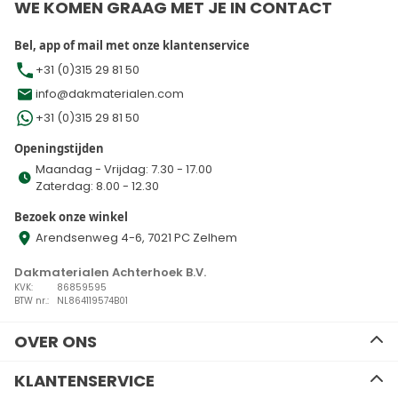
WE KOMEN GRAAG MET JE IN CONTACT
Bel, app of mail met onze klantenservice
+31 (0)315 29 81 50
info@dakmaterialen.com
+31 (0)315 29 81 50
Openingstijden
Maandag - Vrijdag: 7.30 - 17.00
Zaterdag: 8.00 - 12.30
Bezoek onze winkel
Arendsenweg 4-6, 7021 PC Zelhem
Dakmaterialen Achterhoek B.V.
KVK:
86859595
BTW nr.:
NL864119574B01
OVER ONS
Ons team
KLANTENSERVICE
Advies