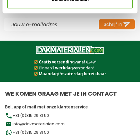
SCHRIJF JE IN VOOR ONZE NIEUWSBRIEF
Mis nooit meer een actie en ontvang direct een kortingscode.
E-mail adres
Schrijf in
Dit formulier is beveiligd met reCAPTCHA - het
Privacybeleid
e
Gratis verzending
vanaf €249*
Binnen
1 werkdag
verzonden!
Maandag
t/m
zaterdag bereikbaar
WE KOMEN GRAAG MET JE IN CONTACT
Bel, app of mail met onze klantenservice
+31 (0)315 29 81 50
info@dakmaterialen.com
+31 (0)315 29 81 50