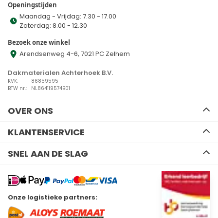
Openingstijden
Maandag - Vrijdag: 7.30 - 17.00
Zaterdag: 8.00 - 12.30
Bezoek onze winkel
Arendsenweg 4-6, 7021 PC Zelhem
Dakmaterialen Achterhoek B.V.
KVK:
86859595
BTW nr.:
NL864119574B01
OVER ONS
Ons team
KLANTENSERVICE
Advies
Algemene voorwaarden
Contact
SNEL AAN DE SLAG
Disclaimer
Zakelijk bestellen
Privacy Policy
Kennisbank
EPDM
Verzenden en retourneren
Resitrix dakbedekking
Betalen
Hertalan dakbedekking
Wil je ons volgen?
Onze logistieke partners:
Bitumen dakbedekking
Linkedin
Facebook
Youtube
Instagram
Kunststof dakbedekking
Plat dak Isolatie