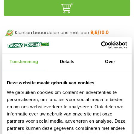
Klanten beoordelen ons met een
9,6/10.0
Gratis advies
online of in onze winkel
Binnen
1 werkdag
verzonden
100%
veilige
betaling
Toestemming
Details
Over
Deze website maakt gebruik van cookies
PRODUCTOMSCHRIJVING
We gebruiken cookies om content en advertenties te
personaliseren, om functies voor social media te bieden
Statiegeld 14 kg aluminiumfles
en om ons websiteverkeer te analyseren. Ook delen we
informatie over uw gebruik van onze site met onze
SPECIFICATIES
partners voor social media, adverteren en analyse. Deze
SKU
995010
partners kunnen deze gegevens combineren met andere