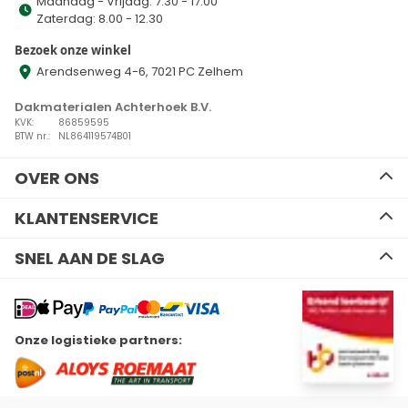
Maandag - Vrijdag: 7.30 - 17.00
Zaterdag: 8.00 - 12.30
Bezoek onze winkel
Arendsenweg 4-6, 7021 PC Zelhem
Dakmaterialen Achterhoek B.V.
KVK:
86859595
BTW nr.:
NL864119574B01
OVER ONS
Ons team
KLANTENSERVICE
Advies
Algemene voorwaarden
Contact
SNEL AAN DE SLAG
Disclaimer
Zakelijk bestellen
Privacy Policy
Kennisbank
EPDM
Verzenden en retourneren
Resitrix dakbedekking
Betalen
Hertalan dakbedekking
Wil je ons volgen?
Onze logistieke partners:
Bitumen dakbedekking
Linkedin
Facebook
Youtube
Instagram
Kunststof dakbedekking
Plat dak Isolatie
Gereedschap