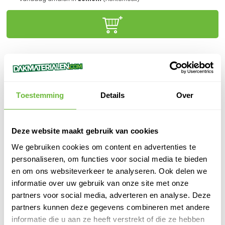
Klanten beoordelen ons met een
9,6/10.0
Gratis advies
online of in onze winkel
Binnen
1 werkdag
verzonden
Toestemming
Details
Over
100%
veilige
betaling
Deze website maakt gebruik van cookies
We gebruiken cookies om content en advertenties te
personaliseren, om functies voor social media te bieden
PRODUCTOMSCHRIJVING
en om ons websiteverkeer te analyseren. Ook delen we
Susta-Fix - 200 - VBU PRO TF/Tx25 ZBJ 5,0x80/60
informatie over uw gebruik van onze site met onze
partners voor social media, adverteren en analyse. Deze
SPECIFICATIES
partners kunnen deze gegevens combineren met andere
informatie die u aan ze heeft verstrekt of die ze hebben
SKU
888106