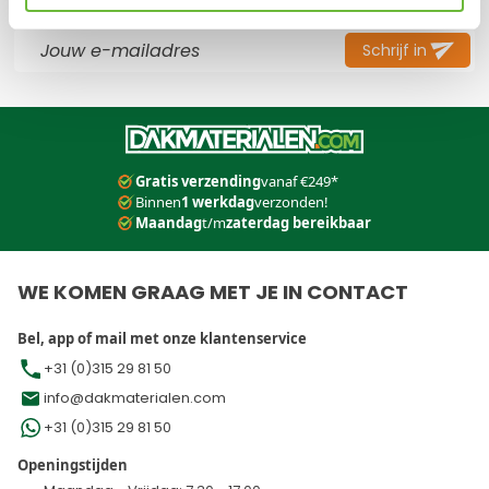
E-mail adres
Schrijf in
Dit formulier is beveiligd met reCAPTCHA - het
Privacybeleid
e
Gratis verzending
vanaf €249*
Binnen
1 werkdag
verzonden!
Maandag
t/m
zaterdag bereikbaar
WE KOMEN GRAAG MET JE IN CONTACT
Bel, app of mail met onze klantenservice
+31 (0)315 29 81 50
info@dakmaterialen.com
+31 (0)315 29 81 50
Openingstijden