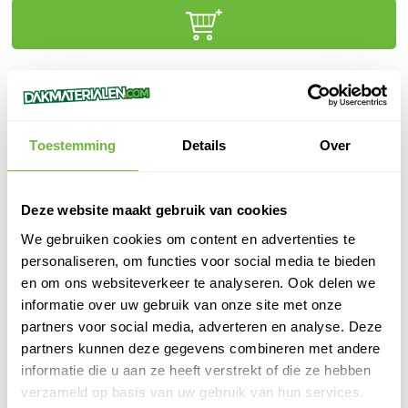
Klanten beoordelen ons met een
9,6/10.0
Gratis advies
online of in onze winkel
Binnen
1 werkdag
verzonden
Toestemming
Details
Over
100%
veilige
betaling
Deze website maakt gebruik van cookies
We gebruiken cookies om content en advertenties te
personaliseren, om functies voor social media te bieden
PRODUCTOMSCHRIJVING
en om ons websiteverkeer te analyseren. Ook delen we
informatie over uw gebruik van onze site met onze
Susta-Fix Spiral - 250 - SK-RB 28/60X110
partners voor social media, adverteren en analyse. Deze
partners kunnen deze gegevens combineren met andere
SPECIFICATIES
informatie die u aan ze heeft verstrekt of die ze hebben
SKU
888102
verzameld op basis van uw gebruik van hun services.