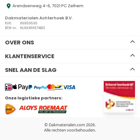
Arendsenweg 4-6, 7021 PC Zelhem
Dakmaterialen Achterhoek B.V.
KVK:
86859595
BTW nr.:
NL864119574B01
OVER ONS
Ons team
KLANTENSERVICE
Advies
Algemene voorwaarden
Contact
SNEL AAN DE SLAG
Disclaimer
Zakelijk bestellen
Privacy Policy
Kennisbank
EPDM
Verzenden en retourneren
Resitrix dakbedekking
Betalen
Hertalan dakbedekking
Wil je ons volgen?
Onze logistieke partners:
Bitumen dakbedekking
Linkedin
Facebook
Youtube
Instagram
Kunststof dakbedekking
Plat dak Isolatie
Gereedschap
Hemelwaterafvoeren
© Dakmaterialen.com 2026.
Dakdoorvoeren
Alle rechten voorbehouden.