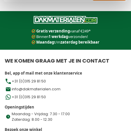
Dit formulier is beveiligd met reCAPTCHA - het
Privacybeleid
e
Gratis verzending
vanaf €249*
Binnen
1 werkdag
verzonden!
Maandag
t/m
zaterdag bereikbaar
WE KOMEN GRAAG MET JE IN CONTACT
Bel, app of mail met onze klantenservice
+31 (0)315 29 81 50
info@dakmaterialen.com
+31 (0)315 29 81 50
Openingstijden
Maandag - Vrijdag: 7.30 - 17.00
Zaterdag: 8.00 - 12.30
Bezoek onze winkel