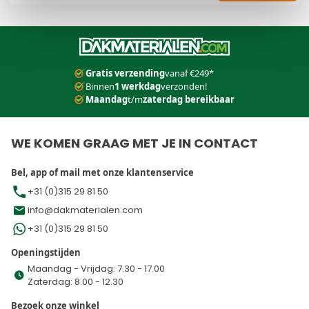
Dit formulier is beveiligd met reCAPTCHA - het
Privacybeleid
e
Gratis verzending
vanaf €249*
Binnen
1 werkdag
verzonden!
Maandag
t/m
zaterdag bereikbaar
WE KOMEN GRAAG MET JE IN CONTACT
Bel, app of mail met onze klantenservice
+31 (0)315 29 81 50
info@dakmaterialen.com
+31 (0)315 29 81 50
Openingstijden
Maandag - Vrijdag: 7.30 - 17.00
Zaterdag: 8.00 - 12.30
Bezoek onze winkel