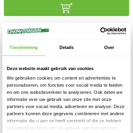
Klanten beoordelen ons met een
9,6/10.0
Gratis advies
online of in onze winkel
Binnen
1 werkdag
verzonden
Toestemming
Details
Over
100%
veilige
betaling
Deze website maakt gebruik van cookies
We gebruiken cookies om content en advertenties te
personaliseren, om functies voor social media te bieden
PRODUCTOMSCHRIJVING
en om ons websiteverkeer te analyseren. Ook delen we
informatie over uw gebruik van onze site met onze
Toebehoren set EPDM BOX PRO
partners voor social media, adverteren en analyse. Deze
partners kunnen deze gegevens combineren met andere
SPECIFICATIES
informatie die u aan ze heeft verstrekt of die ze hebben
SKU
810009
verzameld op basis van uw gebruik van hun services.