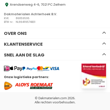
Arendsenweg 4-6, 7021 PC Zelhem
Dakmaterialen Achterhoek B.V.
KVK:
86859595
BTW nr.:
NL864119574B01
OVER ONS
Ons team
KLANTENSERVICE
Advies
Algemene voorwaarden
Contact
SNEL AAN DE SLAG
Disclaimer
Zakelijk bestellen
Privacy Policy
Kennisbank
EPDM
Verzenden en retourneren
Resitrix dakbedekking
Betalen
Hertalan dakbedekking
Wil je ons volgen?
Onze logistieke partners:
Bitumen dakbedekking
Linkedin
Facebook
Youtube
Instagram
Kunststof dakbedekking
Plat dak Isolatie
Gereedschap
Hemelwaterafvoeren
© Dakmaterialen.com 2026.
Dakdoorvoeren
Alle rechten voorbehouden.