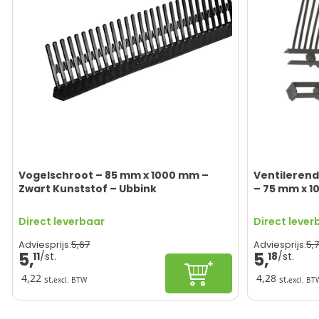
Vogelschroot – 85 mm x 1000 mm –
Ventilerend
Zwart Kunststof – Ubbink
– 75 mm x 1
Direct leverbaar
Direct lever
5,
67
5,
Adviesprijs:
Adviesprijs:
5,
5,
11
18
In winkelwagen
4,22
4,28
st.
st.
excl. BTW
excl. BT