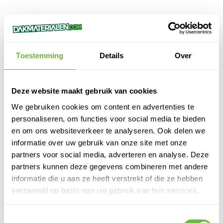
VERWERKING VAN HET PRODUCT
Installatieinstructies voor optimale prestaties:
Meet de benodigde lengte van de vogelschroot.
Zaag de vogelschroot zorgvuldig op maat.
Toestemming
Details
Over
Plaats de vogelschroot zodanig dat deze de hele dakspouw
bedekt.
Bevestig de
vogelschroot
stevig met schroeven of nagels.
Deze website maakt gebruik van cookies
We gebruiken cookies om content en advertenties te
TIPS EN TRUCS
personaliseren, om functies voor social media te bieden
Zorg ervoor dat de vogelschroot strak en uniform is
en om ons websiteverkeer te analyseren. Ook delen we
geïnstalleerd om gaten te voorkomen.
informatie over uw gebruik van onze site met onze
Een jaarlijkse inspectie kan helpen om te verzekeren dat de
partners voor social media, adverteren en analyse. Deze
bescherming intact blijft.
partners kunnen deze gegevens combineren met andere
informatie die u aan ze heeft verstrekt of die ze hebben
CONCLUSIE
verzameld op basis van uw gebruik van hun services.
Kies voor onze dubbele vogelschroot voor volledige en
betrouwbare bescherming van je dak. Dit product biedt niet
Toestemmingsselectie
alleen uitstekende preventie tegen ongedierte, maar verzekert