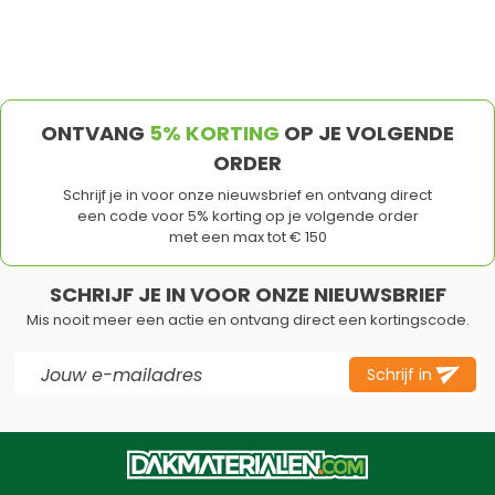
ONTVANG
5% KORTING
OP JE VOLGENDE
ORDER
Schrijf je in voor onze nieuwsbrief en ontvang direct
een code voor 5% korting op je volgende order
met een max tot € 150
SCHRIJF JE IN VOOR ONZE NIEUWSBRIEF
Mis nooit meer een actie en ontvang direct een kortingscode.
E-mail adres
Schrijf in
Dit formulier is beveiligd met reCAPTCHA - het
Privacybeleid
e