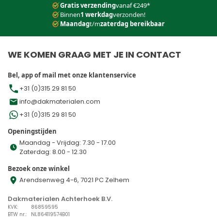
Gratis verzending
vanaf €249*
Binnen
1 werkdag
verzonden!
Maandag
t/m
zaterdag bereikbaar
WE KOMEN GRAAG MET JE IN CONTACT
Bel, app of mail met onze klantenservice
+31 (0)315 29 81 50
info@dakmaterialen.com
+31 (0)315 29 81 50
Openingstijden
Maandag - Vrijdag: 7.30 - 17.00
Zaterdag: 8.00 - 12.30
Bezoek onze winkel
Arendsenweg 4-6, 7021 PC Zelhem
Dakmaterialen Achterhoek B.V.
KVK:
86859595
BTW nr.:
NL864119574B01