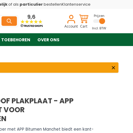
lijk
of als
particulier
bestellen
Klantenservice
9,6
Prijzen
Account
Cart
Incl. BTW
TOEBEHOREN
OVER ONS
OF PLAKPLAAT - APP
T VOOR
EN
er met APP Bitumen Manchet biedt een kant-
rzame en waterdichte dakdoorvoer, ideaal