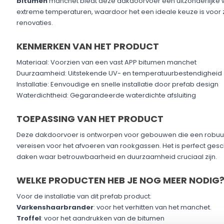
KENMERKEN VAN HET PRODUCT
Materiaal: Voorzien van een vast APP bitumen manchet
Duurzaamheid: Uitstekende UV- en temperatuurbestendigheid
Installatie: Eenvoudige en snelle installatie door prefab design
Waterdichtheid: Gegarandeerde waterdichte afsluiting
TOEPASSING VAN HET PRODUCT
Deze dakdoorvoer is ontworpen voor gebouwen die een robuu
vereisen voor het afvoeren van rookgassen. Het is perfect gesch
daken waar betrouwbaarheid en duurzaamheid cruciaal zijn.
WELKE PRODUCTEN HEB JE NOG MEER NODIG
Voor de installatie van dit prefab product:
Varkenshaarbrander
: voor het verhitten van het manchet.
Troffel
: voor het aandrukken van de bitumen
VERWERKING VAN HET PRODUCT
Plaats de dakdoorvoer op de gewenste locatie op het dak.