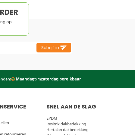
Schrijf in
onden!
Maandag
t/m
zaterdag bereikbaar
NSERVICE
SNEL AAN DE SLAG
EPDM
tellen
Resitrix dakbedekking
Hertalan dakbedekking
en retourneren
Bitumen dakbedekking
Kunststof dakbedekking
Plat dak Isolatie
Gereedschap
stieke partners: