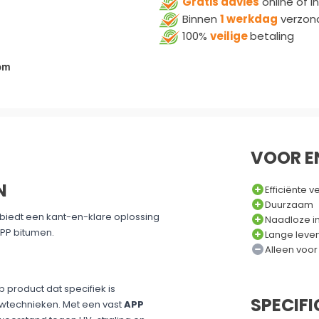
om
VOOR E
N
Efficiënte 
Duurzaam
iedt een kant-en-klare oplossing
Naadloze in
PP bitumen.
Lange leve
Alleen voor
product dat specifiek is
SPECIFI
technieken. Met een vast
APP
weerstand tegen UV-straling en
wel nieuwe installaties als
SKU
Verkoophoev