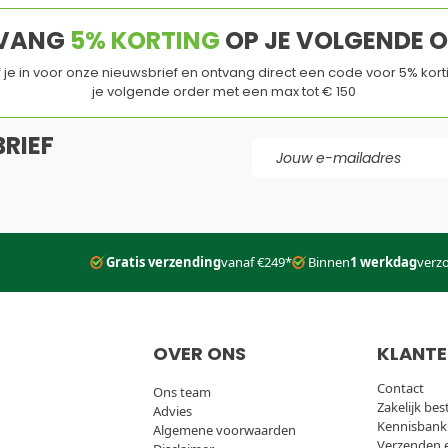
je volgende order met een max tot € 150
RIEF
E-mail adres
d
en de
Servicevoorwaarden
van
Google
zijn van toepassing.
Gratis verzending
vanaf €249*
Binnen
1 werkdag
verz
OVER ONS
KLANTE
Contact
Ons team
Zakelijk bes
Advies
Kennisbank
Algemene voorwaarden
Verzenden 
Disclaimer
Betalen
Privacy Policy
Onze logi
Wil je ons volgen?