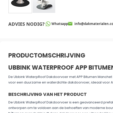
ADVIES NODIG?
Whatsapp
info@dakmaterialen.c
PRODUCTOMSCHRIJVING
UBBINK WATERPROOF APP BITUME
De Ubbink WaterpRoof Dakdoorvoer met APP Bitumen Manchet b
voor een duurzame en waterdichte dakdoorvoer, ideaal voor A
BESCHRIJVING VAN HET PRODUCT
De Ubbink WaterpRoof Dakdoorvoer is een geavanceerd prefab 
ontworpen om te voldoen aan de behoeften van moderne bouw
bitumen
manchet biedt deze dakdoorvoer een uitzonderlijke 
extreme temperaturen, waardoor het een ideale keuze is voor zo
renovaties.