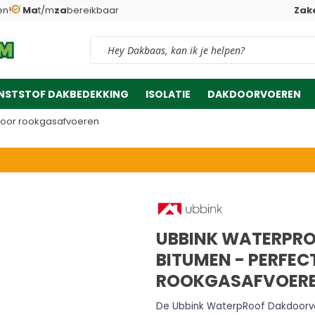
en!
Ma
t/m
za
bereikbaar
Zake
Vind snel jouw product
NSTSTOF DAKBEDEKKING
ISOLATIE
DAKDOORVOEREN
 voor rookgasafvoeren
UBBINK WATERPRO
BITUMEN - PERFEC
ROOKGASAFVOER
De Ubbink WaterpRoof Dakdoorvo
en-klare oplossing voor een duu
voor APP Bitumendaken.