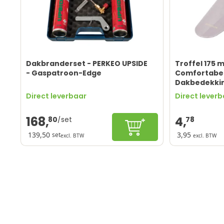
Dakbranderset - PERKEO UPSIDE
Troffel 175
- Gaspatroon-Edge
Comfortabel
Dakbedekki
Afstrijken &
Direct leverbaar
Direct lever
Benson
168,
4,
80
78
In winkelwagen
139,50
3,95
set
excl. BTW
excl. BTW
RVS materiaa
Lichtgewicht 
Comfortabele
Voor bitume
Handvat niet
ONT
Schri