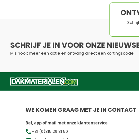
SCHRIJF JE IN VOOR ONZE NIEUWSB
Mis nooit meer een actie en ontvang direct een kortingscode.
Dit formulier is beveiligd met reCAPTCHA - het
Privacybelei
WE KOMEN GRAAG MET JE IN CONTACT
Bel, app of mail met onze klantenservice
+31 (0)315 29 81 50
info@dakmaterialen.com
+31 (0)315 29 81 50
Openingstijden