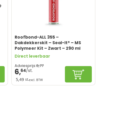
Roofbond-ALL 355 –
Dakdekkerskit – Seal-It® – MS
Polymeer Kit – Zwart – 290 ml
Direct leverbaar
8,
77
Adviesprijs:
6,
64
figureren
In winkelwagen
5,49
st.
excl. BTW
Sterke hechting
Oplosmiddelvrij
Duurzaam
Weer- en temperatuurbestendig
Ondergrond moet schoon zijn
ORDER
ing op