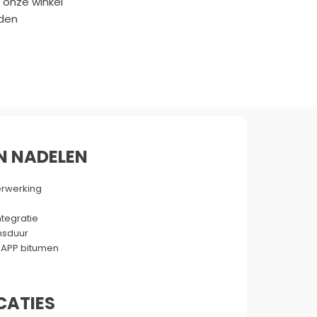
N NADELEN
verwerking
tegratie
nsduur
 APP bitumen
CATIES
UbiWaterproofBIT
eelheid
1