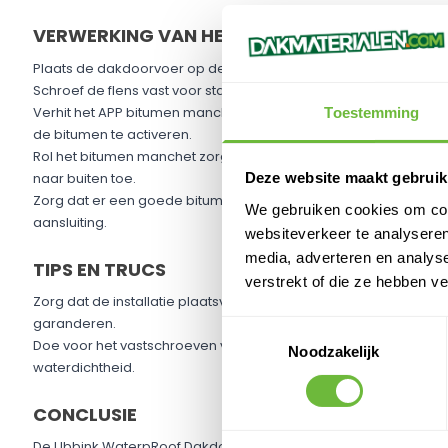
Schroef de flens vast voor stabiliteit.
Verhit het APP bitumen manchet aan de onderkant van de da
de bitumen te activeren.
Rol het bitumen manchet zorgvuldig aan met een siliconenrolle
naar buiten toe.
Toestemming
Zorg dat er een goede bitumenrups uit de naad komt voor ee
aansluiting.
Deze website maakt gebruik
TIPS EN TRUCS
We gebruiken cookies om cont
Zorg dat de installatie plaatsvindt bij geschikte weersomstand
websiteverkeer te analyseren
garanderen.
media, adverteren en analys
Doe voor het vastschroeven van de flens al een ril kit onder de fl
verstrekt of die ze hebben v
waterdichtheid.
Toestemmingsselectie
CONCLUSIE
Noodzakelijk
De Ubbink WaterpRoof Dakdoorvoer met APP Bitumen Manchet i
bouwprofessionals die een snelle, betrouwbare en duurzame 
dakdoorvoeren. Met zijn prefab ontwerp en geïntegreerd APP 
superieure prestatie die is afgestemd op de eisen van modern