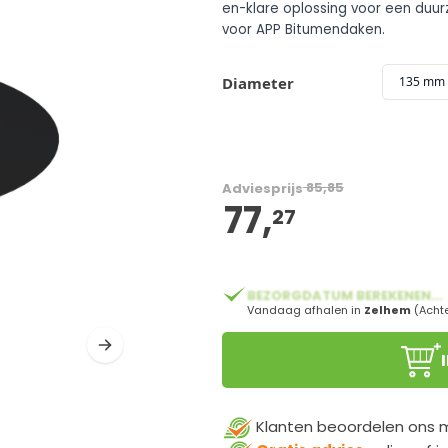
Diameter
135 mm
85,85
Adviesprijs
77,
vanaf:
27
BEZORGDATUM BEREKENEN...
Vandaag afhalen in
Zelhem
(Acht
Klanten beoordelen ons
Gratis advies
online of i
Binnen
1 werkdag
verzon
100%
veilige
betaling