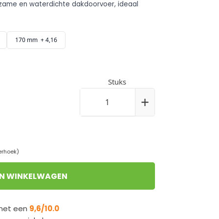
170 mm + 4,16
Stuks
+
erhoek)
IN WINKELWAGEN
 met een
9,6/10.0
n onze winkel
den