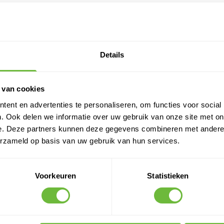
kdoorvoer met een gasbrander om
r, beginnend vanuit het midden
Details
n gegarandeerde waterdichte
 van cookies
ent en advertenties te personaliseren, om functies voor social
igheden om de beste resultaten te
. Ook delen we informatie over uw gebruik van onze site met on
e. Deze partners kunnen deze gegevens combineren met andere i
ens. Dit zorgt voor de eerste
erzameld op basis van uw gebruik van hun services.
Voorkeuren
Statistieken
s een uitstekende keuze voor
oplossing zoeken voor
bitumen manchet biedt het een
e daken.