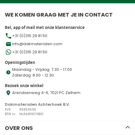
WE KOMEN GRAAG MET JE IN CONTACT
Bel, app of mail met onze klantenservice
+31 (0)315 29 81 50
info@dakmaterialen.com
+31 (0)315 29 81 50
Openingstijden
Maandag - Vrijdag: 7.30 - 17.00
Zaterdag: 8.00 - 12.30
Bezoek onze winkel
Arendsenweg 4-6, 7021 PC Zelhem
Dakmaterialen Achterhoek B.V.
KVK:
86859595
BTW nr.:
NL864119574B01
OVER ONS