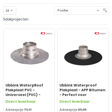
So
5
dakprojecten
Ubbink WaterpRoof
Ubbink Waterproof
Plakplaat PVC -
Plakplaat - APP Bitumen
Universeel (PVC) -
- Perfect voor
Perfect voor
rookgasafvoeren
Direct leverbaar
Direct leverbaar
rookgasafvoeren
73,
31
85,
85
Adviesprijs:
Adviesprijs: