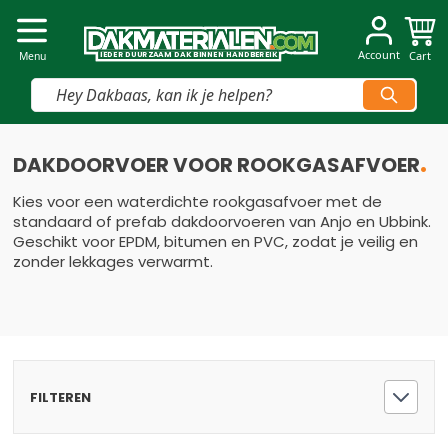
Dakmaterialen.com
Account
Cart
I
I
E
E
D
D
E
E
R
R
D
D
U
U
U
U
R
R
Z
Z
AAM
AAM
D
D
A
A
K
K
B
B
INNEN
INNEN
H
H
A
A
N
N
D
D
B
B
E
E
R
R
E
E
IK
IK
Menu
Vind snel jouw product
Ga naar de inhoud
DAKDOORVOER VOOR ROOKGASAFVOER
Kies voor een waterdichte rookgasafvoer met de
standaard of prefab dakdoorvoeren van Anjo en Ubbink.
Geschikt voor EPDM, bitumen en PVC, zodat je veilig en
zonder lekkages verwarmt.
FILTEREN