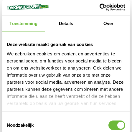
80,
50
103,
90
Adviesprijs:
Adviesprijs:
72,
93,
45
51
59,88
77,28
st.
st.
excl. BTW
excl. BTW
Toestemming
Details
Over
Configureren
Configur
Deze website maakt gebruik van cookies
We gebruiken cookies om content en advertenties te
personaliseren, om functies voor social media te bieden
en om ons websiteverkeer te analyseren. Ook delen we
informatie over uw gebruik van onze site met onze
partners voor social media, adverteren en analyse. Deze
partners kunnen deze gegevens combineren met andere
informatie die u aan ze heeft verstrekt of die ze hebben
verzameld op basis van uw gebruik van hun services.
Ubbink Waterproof
Plakplaat - Flashing
Toestemmingsselectie
EPDM - Voor US EPDM -
Noodzakelijk
Perfect voor