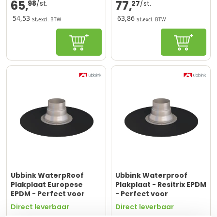
65,
77,
98
27
54,53
63,86
st.
st.
excl. BTW
excl. BTW
Configureren
Configur
Ubbink WaterpRoof
Ubbink Waterproof
Plakplaat Europese
Plakplaat - Resitrix EPDM
EPDM - Perfect voor
- Perfect voor
rookgasafvoeren
rookgasafvoeren
Direct leverbaar
Direct leverbaar