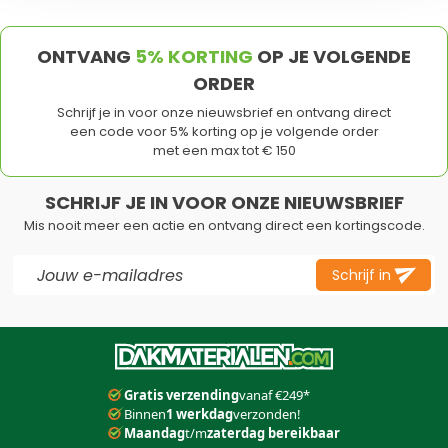
ONTVANG
5% KORTING
OP JE VOLGENDE
ORDER
Schrijf je in voor onze nieuwsbrief en ontvang direct
een code voor 5% korting op je volgende order
met een max tot € 150
SCHRIJF JE IN VOOR ONZE NIEUWSBRIEF
Mis nooit meer een actie en ontvang direct een kortingscode.
E-mail adres
Schrijf in
Dit formulier is beveiligd met reCAPTCHA - het
Privacybeleid
e
Gratis verzending
vanaf €249*
Binnen
1 werkdag
verzonden!
Maandag
t/m
zaterdag bereikbaar