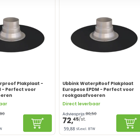
proof Plakplaat -
Ubbink WaterpRoof Plakplaat
M - Perfect voor
Europese EPDM - Perfect voor
oeren
rookgasafvoeren
baar
Direct leverbaar
90
80,
50
Adviesprijs:
72,
45
Configureren
Con
59,88
st.
TW
excl. BTW
Lange levensduur