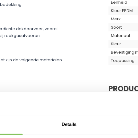
Eenheid
akbedekking
Kleur EPDM
Merk
Soort
erdichte dakdoorvoer, vooral
s bij rookgasafvoeren.
Materiaal
Kleur
?
Bevestigingsf
at zijn de volgende materialen
Toepassing
PRODUC
Klantvragen
Geen vragen
ecte hechting te verzekeren.
Details