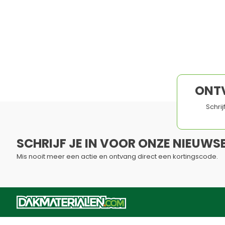
Duurzaam
Eenvoudig te 
Naadloze integratie
Duurzaam
Langdurige levensduur
Perfect voo
Slechts voor Amerikaanse EPDM
Heteluchtföh
ONT
Schri
SCHRIJF JE IN VOOR ONZE NIEUWSB
Mis nooit meer een actie en ontvang direct een kortingscode.
Dit formulier is beveiligd met reCAPTCHA - het
Privacybelei