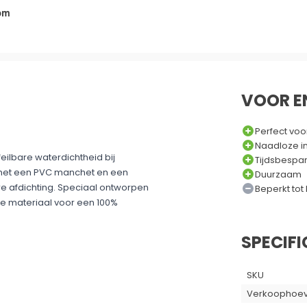
om
VOOR E
Perfect vo
Naadloze in
ilbare waterdichtheid bij
Tijdsbespa
 met een PVC manchet en een
Duurzaam
 afdichting. Speciaal ontworpen
Beperkt to
de materiaal voor een 100%
SPECIFI
SKU
Verkoophoev