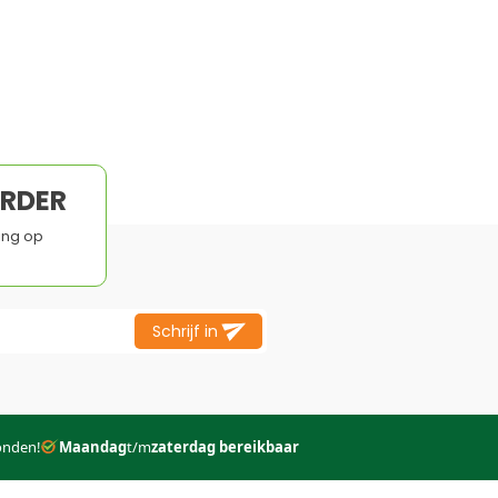
Duurzaam
Naadloze integratie
Lange levensduur
Alleen voor APP bitumen
ORDER
ing op
Schrijf in
onden!
Maandag
t/m
zaterdag bereikbaar