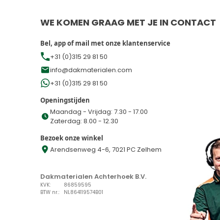
WE KOMEN GRAAG MET JE IN CONTACT
Bel, app of mail met onze klantenservice
+31 (0)315 29 81 50
info@dakmaterialen.com
+31 (0)315 29 81 50
Openingstijden
Maandag - Vrijdag: 7.30 - 17.00
Zaterdag: 8.00 - 12.30
Bezoek onze winkel
Arendsenweg 4-6, 7021 PC Zelhem
Dakmaterialen Achterhoek B.V.
KVK:
86859595
BTW nr.:
NL864119574B01