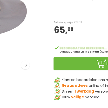
73,31
Adviesprijs
65,
vanaf:
98
BEZORGDATUM BEREKENEN...
Vandaag afhalen in
Zelhem
(Acht
Klanten beoordelen ons
Gratis advies
online of i
Binnen
1 werkdag
verzon
100%
veilige
betaling