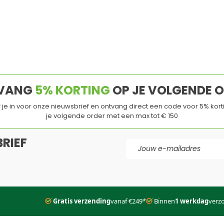
installeren
Eenvoudige installatie
Duurzaam
r Rookgasafvoeren
Tijdsbesparend
n nodig
Slechts voor Europese EPDM
VANG
5% KORTING
OP JE VOLGENDE 
jf je in voor onze nieuwsbrief en ontvang direct een code voor 5% kort
je volgende order met een max tot € 150
RIEF
E-mail adres
d
en de
Servicevoorwaarden
van
Google
zijn van toepassing.
Gratis verzending
vanaf €249*
Binnen
1 werkdag
verz