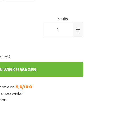
Stuks
+
erhoek)
IN WINKELWAGEN
 met een
9,6/10.0
n onze winkel
den