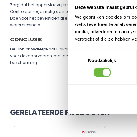
Zorg dat het oppervlak vrij is van stof en vuil voor de beste hech
Deze website maakt gebruik
Controleer regelmatig de integriteit van de afdichting.
We gebruiken cookies om cont
Doe voor het bevestigen al een ril
MS Polymeer kit
onder de fle
websiteverkeer te analyseren
waterdichtheid.
media, adverteren en analys
CONCLUSIE
verstrekt of die ze hebben v
De Ubbink WaterpRoof Plakplaat PVC biedt een betrouwbare, d
Toestemmingsselectie
voor dakdoorvoeren, met een eenvoudige installatieprocedure 
Noodzakelijk
bescherming.
GERELATEERDE PRODUCTEN