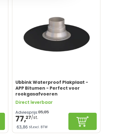
Ubbink Waterproof Plakplaat -
APP Bitumen - Perfect voor
rookgasafvoeren
Direct leverbaar
85,
85
Adviesprijs:
77,
27
figureren
Configureren
63,86
st.
excl. BTW
Efficiënte verwerking