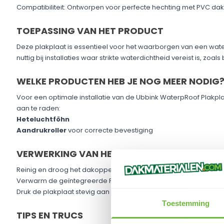
Compatibiliteit: Ontworpen voor perfecte hechting met PVC d
TOEPASSING VAN HET PRODUCT
Deze plakplaat is essentieel voor het waarborgen van een wat
nuttig bij installaties waar strikte waterdichtheid vereist is, zoal
WELKE PRODUCTEN HEB JE NOG MEER NODIG
Voor een optimale installatie van de Ubbink WaterpRoof Plakpla
aan te raden:
Heteluchtföhn
Aandrukroller
voor correcte bevestiging
VERWERKING VAN HET PRODUCT
Reinig en droog het dakoppervlak.
Verwarm de geïntegreerde PVC folie met een heteluchtföhn.
Druk de plakplaat stevig aan met de aandrukroller om een perf
Toestemming
TIPS EN TRUCS