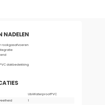
N NADELEN
or rookgasafvoeren
tegratie
rend
t PVC dakbedekking
CATIES
UbiWaterproofPVC
eelheid
1