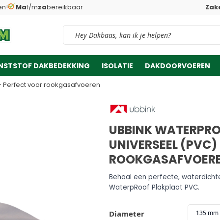
en!
Ma
t/m
za
bereikbaar
Zake
Vind snel jouw product
NSTSTOF DAKBEDEKKING
ISOLATIE
DAKDOORVOEREN
- Perfect voor rookgasafvoeren
UBBINK WATERPRO
UNIVERSEEL (PVC)
ROOKGASAFVOER
Behaal een perfecte, waterdichte
WaterpRoof Plakplaat PVC.
Diameter
135 mm