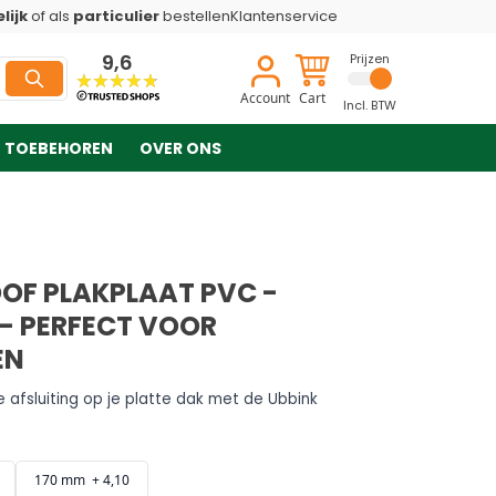
lijk
of als
particulier
bestellen
Klantenservice
9,6
Prijzen
Account
Cart
Incl. BTW
TOEBEHOREN
OVER ONS
OF PLAKPLAAT PVC -
 - PERFECT VOOR
EN
 afsluiting op je platte dak met de Ubbink
170 mm + 4,10