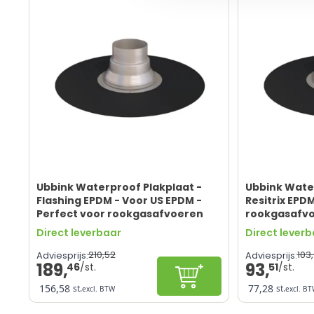
Ubbink Waterproof Plakplaat -
Ubbink Water
Flashing EPDM - Voor US EPDM -
Resitrix EPD
Perfect voor rookgasafvoeren
rookgasafv
Direct leverbaar
Direct lever
210,
52
103,
Adviesprijs:
Adviesprijs:
189,
93,
46
51
Configureren
156,58
77,28
st.
st.
excl. BTW
excl. B
Efficiënt
Efficiënt