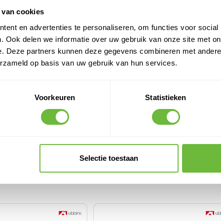
tingsresultaten.
 van cookies
ent en advertenties te personaliseren, om functies voor social
ns, dit zorgt voor de eerste
. Ook delen we informatie over uw gebruik van onze site met on
e. Deze partners kunnen deze gegevens combineren met andere i
erzameld op basis van uw gebruik van hun services.
uurzame en functionele oplossing
die zorgt voor langdurige
Voorkeuren
Statistieken
Selectie toestaan