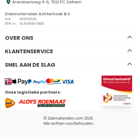
Arendsenweg 4-6, 7021 PC Zelhem
Dakmaterialen Achterhoek B.V.
KVK:
86859595
BTW nr.:
NL864119574B01
OVER ONS
Ons team
KLANTENSERVICE
Advies
Algemene voorwaarden
Contact
SNEL AAN DE SLAG
Disclaimer
Zakelijk bestellen
Privacy Policy
Kennisbank
EPDM
Verzenden en retourneren
Resitrix dakbedekking
Betalen
Hertalan dakbedekking
Wil je ons volgen?
Onze logistieke partners:
Bitumen dakbedekking
Linkedin
Facebook
Youtube
Instagram
Kunststof dakbedekking
Plat dak Isolatie
Gereedschap
Hemelwaterafvoeren
© Dakmaterialen.com 2026.
Dakdoorvoeren
Alle rechten voorbehouden.