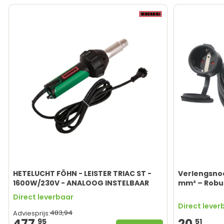
HETELUCHT FÖHN - LEISTER TRIAC ST -
Verlengsnoe
1600W/230V - ANALOOG INSTELBAAR
mm² – Robu
Direct leverbaar
Direct lever
483,
94
Adviesprijs:
477,
20,
95
51