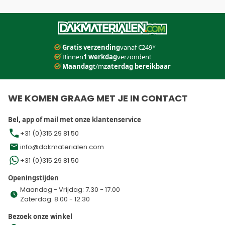
Dit formulier is beveiligd met reCAPTCHA - het
Privacybeleid
e
Gratis verzending
vanaf €249*
Binnen
1 werkdag
verzonden!
Maandag
t/m
zaterdag bereikbaar
WE KOMEN GRAAG MET JE IN CONTACT
Bel, app of mail met onze klantenservice
+31 (0)315 29 81 50
info@dakmaterialen.com
+31 (0)315 29 81 50
Openingstijden
Maandag - Vrijdag: 7.30 - 17.00
Zaterdag: 8.00 - 12.30
Bezoek onze winkel