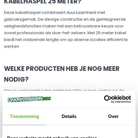
KABELHASPEL 25 METER?
Deze kabelhaspel combineert duurzaamheid met
gebruiksgemak. De stevige constructie en de geïntegreerde
veiligheidsfuncties maken het een betrouwbare keuze voor
zowel professionals als doe-het-zelvers. Met 25 meter kabel
biedt het voldoende lengte om op diverse locaties efficiënt te
werken.​
WELKE PRODUCTEN HEB JE NOG MEER
NODIG?
Om je werkzaamheden optimaal uit te voeren, raden we de
volgende producten aan:
Verlengsnoer 10 meter RA rubber: Voor situaties waarin extra
lengte nodig is.​
Toestemming
Details
Over
Stekkerdoos 4-voudig RA met schakelaar: Voor het veilig
aansluiten van meerdere apparaten.​
Veiligheidshandschoenen: Biedt extra bescherming tijdens het