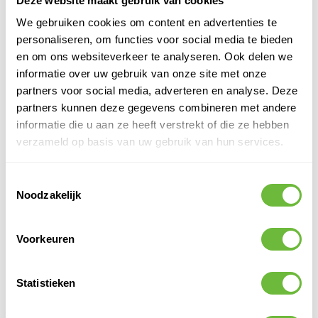
werken met elektrische apparatuur.​
Deze website maakt gebruik van cookies
We gebruiken cookies om content en advertenties te
personaliseren, om functies voor social media te bieden
VERWERKINGSTIPS
en om ons websiteverkeer te analyseren. Ook delen we
informatie over uw gebruik van onze site met onze
Volledig afrollen: Rol de kabel volledig af tijdens gebruik om
partners voor social media, adverteren en analyse. Deze
oververhitting te voorkomen.​
partners kunnen deze gegevens combineren met andere
bol.com+4tackmasters.nl+4hornbach.nl+4
Controleer de belasting: Zorg ervoor dat de aangesloten
informatie die u aan ze heeft verstrekt of die ze hebben
apparaten het maximale vermogen van de haspel niet
verzameld op basis van uw gebruik van hun services.
overschrijden.​
Regelmatige inspectie: Controleer de kabel en de haspel
Toestemmingsselectie
regelmatig op slijtage of beschadigingen.​
Noodzakelijk
TIPS EN TRUCS
Voorkeuren
Opslag: Bewaar de haspel op een droge plaats om de
levensduur te verlengen.​
Statistieken
Schoonmaken: Houd de stopcontacten vrij van stof en vuil voor
een optimale werking.​