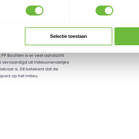
pen met het oog op
ankelijk van elkaar over de kabel
tage. Bovendien blijft de mof van
geforceerde plakplaat op de plek
Selectie toestaan
 PP Bochten is er veel aandacht
vervaardigd uit milieuvriendelijke
ebaar is. Dit betekent dat de
act op het milieu.