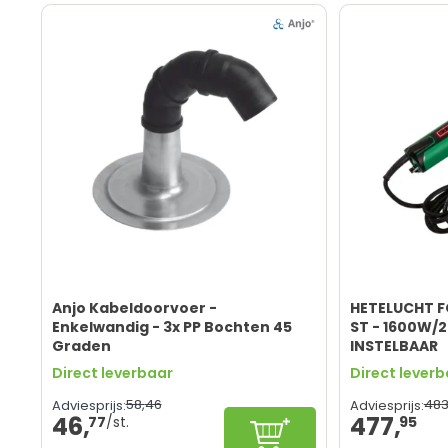
Anjo Kabeldoorvoer -
HETELUCHT FÖ
Enkelwandig - 3x PP Bochten 45
ST - 1600W/
Graden
INSTELBAAR
Direct leverbaar
Direct lever
58,
46
483
Adviesprijs:
Adviesprijs:
46,
477,
77
95
Configureren