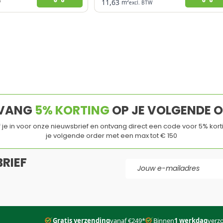
11,63
m²
W
excl. BTW
liteit
Ecologische oplossing
or Föhnbare Daksystemen
Hoge zonnereflectie
reep
Geschikt voor zonnepanelen
Lange levensduur
instelbaar
Koudlassen niet toegestaan
VANG
5% KORTING
OP JE VOLGENDE 
jf je in voor onze nieuwsbrief en ontvang direct een code voor 5% kort
je volgende order met een max tot € 150
RIEF
E-mail adres
d
en de
Servicevoorwaarden
van
Google
zijn van toepassing.
Gratis verzending
vanaf €249*
Binnen
1 werkdag
verz