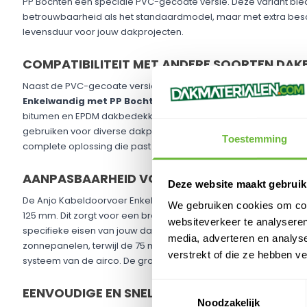
PP Bochten een speciale PVC-gecoate versie. Deze variant biedt
betrouwbaarheid als het standaardmodel, maar met extra bes
levensduur voor jouw dakprojecten.
COMPATIBILITEIT MET ANDERE SOORTEN DAK
Naast de PVC-gecoate versie is er een andere versie beschik
Enkelwandig met PP Bochten
ook beschikbaar voor andere 
bitumen en EPDM dakbedekking. Dankzij het veelzijdige ontwer
gebruiken voor diverse dakprojecten, ongeacht het type dakbe
Toestemming
complete oplossing die past bij jouw specifieke behoeften en 
AANPASBAARHEID VOOR VERSCHILLENDE DIA
Deze website maakt gebruik
De Anjo Kabeldoorvoer Enkelwandig met PP Bochten is verkrijgbaa
We gebruiken cookies om cont
125 mm. Dit zorgt voor een breed scala aan toepassingsmogelij
websiteverkeer te analyseren
specifieke eisen van jouw dakproject. De 50 mm diameter is bi
media, adverteren en analys
zonnepanelen, terwijl de 75 mm diameter geschikt is voor de lei
verstrekt of die ze hebben v
systeem van de airco. De grotere maten zijn perfect voor mee
Toestemmingsselectie
EENVOUDIGE EN SNELLE MONTAGE
Noodzakelijk