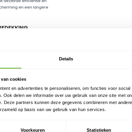
 dezelfde efficiëntie en
cherming en een langere
BEDEKKING
baar, deze
Anjo Kabeldoorvoer
soorten dakbedekking zoals
p kun je deze kabeldoorvoer
dekking. Zo bieden wij een
Details
wensen.
METERS
 van cookies
r in vier diameters: 50, 75, 110 en
ent en advertenties te personaliseren, om functies voor social
kheden, afhankelijk van de
. Ook delen we informatie over uw gebruik van onze site met on
jvoorbeeld ideaal voor kabels van
e. Deze partners kunnen deze gegevens combineren met andere i
dingen van een enkel split-
erzameld op basis van uw gebruik van hun services.
rdere systemen op het dak.
Voorkeuren
Statistieken