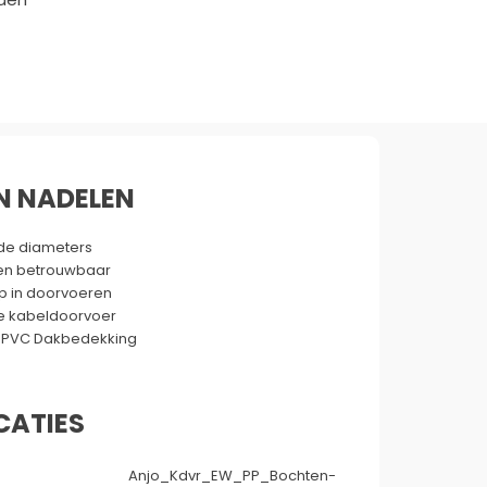
N NADELEN
nde diameters
en betrouwbaar
p in doorvoeren
e kabeldoorvoer
r PVC Dakbedekking
CATIES
Anjo_Kdvr_EW_PP_Bochten-