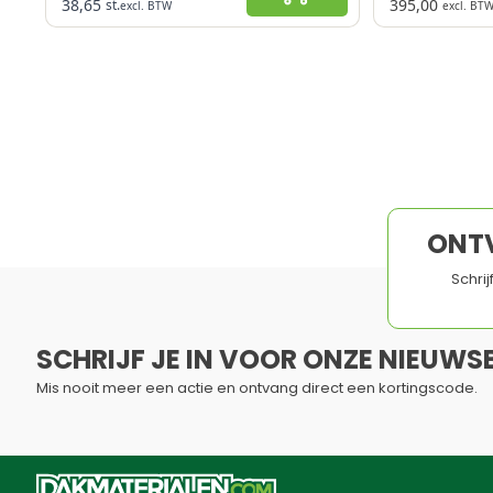
38,65
395,00
st.
excl. BTW
excl. BT
Verschillende diameters
Zwitserse Kwa
Duurzaam en betrouwbaar
Geschikt vo
ANJO begrip in doorvoeren
Fijne handg
Waterdichte kabeldoorvoer
Lichtgewicht
Nog dakbedekking nodig
Niet digitaal 
ONT
Schri
SCHRIJF JE IN VOOR ONZE NIEUWSB
Mis nooit meer een actie en ontvang direct een kortingscode.
Dit formulier is beveiligd met reCAPTCHA - het
Privacybelei