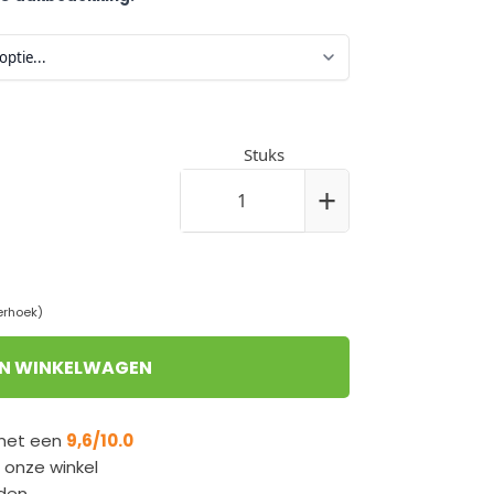
Stuks
+
erhoek)
IN WINKELWAGEN
 met een
9,6/10.0
n onze winkel
den