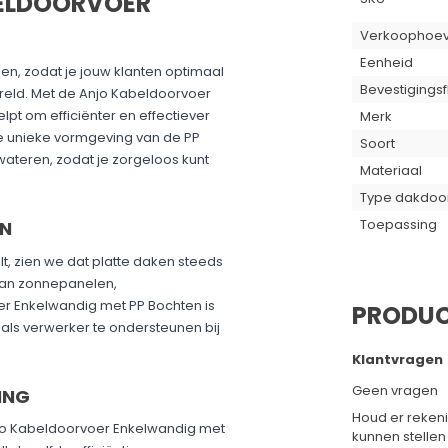
ELDOORVOER
Verkoophoev
Eenheid
en, zodat je jouw klanten optimaal
Bevestigingsf
reld. Met de Anjo Kabeldoorvoer
pt om efficiënter en effectiever
Merk
De unieke vormgeving van de PP
Soort
ateren, zodat je zorgeloos kunt
Materiaal
Type dakdoo
Toepassing
EN
t, zien we dat platte daken steeds
 aan zonnepanelen,
r Enkelwandig met PP Bochten is
PRODUC
als verwerker te ondersteunen bij
Klantvragen
Geen vragen
ING
Houd er reken
jo Kabeldoorvoer Enkelwandig met
kunnen stellen