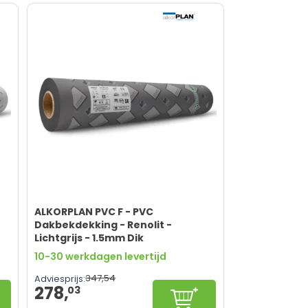
ALKORPLAN PVC F - PVC
Dakbekdekking - Renolit -
Lichtgrijs - 1.5mm Dik
10-30 werkdagen levertijd
347,
54
Adviesprijs:
278,
03
figureren
Configureren