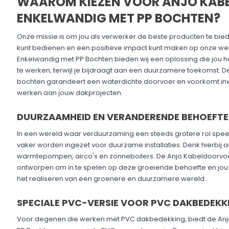
WAAROM KIEZEN VOOR ANJO KAB
ENKELWANDIG MET PP BOCHTEN?
Onze missie is om jou als verwerker de beste producten te bied
kunt bedienen en een positieve impact kunt maken op onze we
Enkelwandig met PP Bochten bieden wij een oplossing die jou hel
te werken, terwijl je bijdraagt aan een duurzamere toekomst. 
bochten garandeert een waterdichte doorvoer en voorkomt inw
werken aan jouw dakprojecten.
DUURZAAMHEID EN VERANDERENDE BEHOEFT
In een wereld waar verduurzaming een steeds grotere rol speel
vaker worden ingezet voor duurzame installaties. Denk hierbij
warmtepompen, airco's en zonneboilers. De Anjo Kabeldoorvoe
ontworpen om in te spelen op deze groeiende behoefte en jou 
het realiseren van een groenere en duurzamere wereld.
SPECIALE PVC-VERSIE VOOR PVC DAKBEDEKK
Voor degenen die werken met PVC dakbedekking, biedt de An