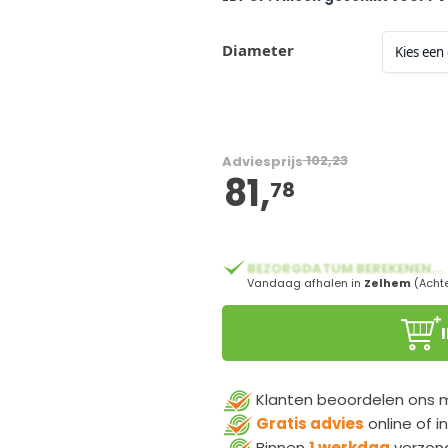
Diameter
102,23
Adviesprijs
81,
vanaf:
78
BEZORGDATUM BEREKENEN...
Vandaag afhalen in
Zelhem
(Acht
Klanten beoordelen ons
Gratis advies
online of i
Binnen
1 werkdag
verzon