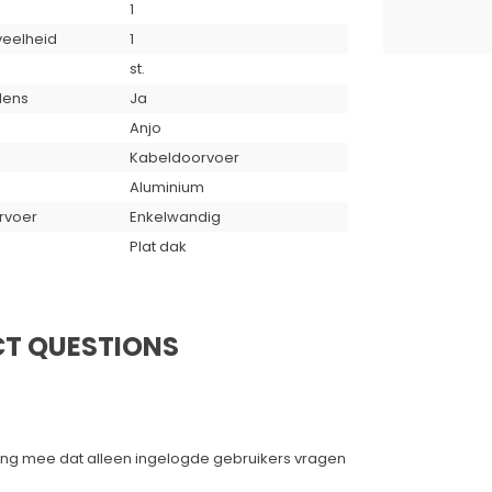
1
eelheid
1
st.
lens
Ja
Anjo
Kabeldoorvoer
Aluminium
rvoer
Enkelwandig
Plat dak
T QUESTIONS
ing mee dat alleen ingelogde gebruikers vragen