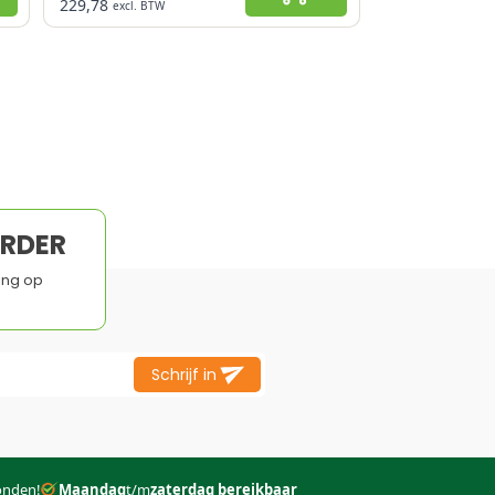
229,78
excl. BTW
Kostenbesparend
Vuurbestendig
Duurzaam
Eenvoudig recyclebaar
Verwerking vraagt kennis
ORDER
ing op
Schrijf in
onden!
Maandag
t/m
zaterdag bereikbaar