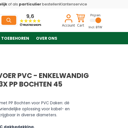
lijk
of als
particulier
bestellen
Klantenservice
9,6
Prijzen
Account
Cart
Incl. BTW
TOEBEHOREN
OVER ONS
OER PVC - ENKELWANDIG
3X PP BOCHTEN 45
 met PP Bochten voor PVC Daken: dé
riendelijke oplossing voor kabel- en
rijgbaar in diverse diameters.
PVC dakbedekking.