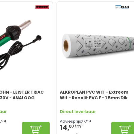
HN - LEISTER TRIAC
ALKROPLAN PVC WIT - Extreem
230V - ANALOOG
Wit - Renolit PVC F - 1.5mm Dik
baar
Direct leverbaar
,
94
17,
59
Adviesprijs:
14,
07
In winkelwagen
Con