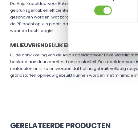
De Anjo Kabeldoorvoer Enkelwandig met PP Bochten is ontwor
gebruiksgemak en efficiëntie. De drie 45° bochten kunnen onafh
geschoven worden, wat zorgt voor een praktische en snelle mon
de PP bocht op zijn plaats dankzij de cilindrische vorm van de 
waar de bocht begint.
MILIEUVRIENDELIJK EN CIRCULAIR ONTWERP
Bij de ontwikkeling van de Anjo Kabeldoorvoer Enkelwandig met
besteed aan duurzaamheid en circulariteit. De kabeldoorvoer is 
materialen en is zo ontworpen dat het na gebruik volledig recycl
grondstoffen opnieuw gebruikt kunnen worden met minimale imp
GERELATEERDE PRODUCTEN