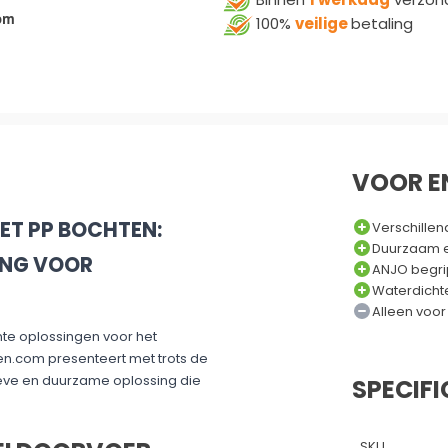
om
100%
veilige
betaling
VOOR E
T PP BOCHTEN:
Verschille
Duurzaam 
ING VOOR
ANJO begri
Waterdicht
Alleen voo
nte oplossingen voor het
en.com presenteert met trots de
eve en duurzame oplossing die
SPECIFI
SKU