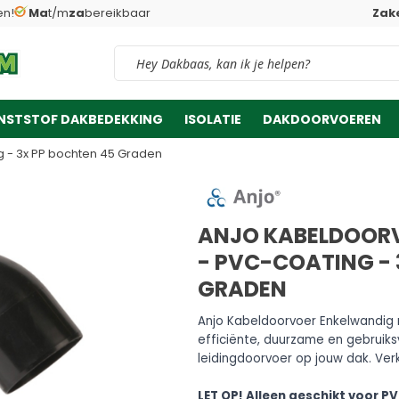
en!
Ma
t/m
za
bereikbaar
Zake
Vind snel jouw product
NSTSTOF DAKBEDEKKING
ISOLATIE
DAKDOORVOEREN
 - 3x PP bochten 45 Graden
ANJO KABELDOORV
- PVC-COATING - 
GRADEN
Anjo Kabeldoorvoer Enkelwandig
efficiënte, duurzame en gebruiksv
leidingdoorvoer op jouw dak. Verk
LET OP! Alleen geschikt voor 