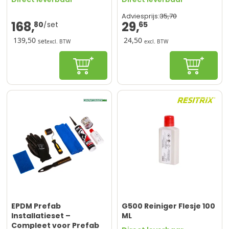
35,
70
Adviesprijs:
168,
29,
80
65
139,50
24,50
set
excl. BTW
excl. BTW
In winkelwagen
In winke
EPDM Prefab
G500 Reiniger Flesje 100
Installatieset –
ML
Compleet voor Prefab