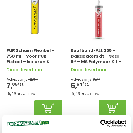
PUR Schuim Flexibel –
Roofbond-ALL 355 –
750 ml – Voor PUR
Dakdekkerskit – Seal-
Pistool – Isoleren &
It® – MS Polymeer Kit –
Monteren – Seal-It® 471
Zwart – 290 ml
Direct leverbaar
Direct leverbaar
PU-Foam Flex
12,
04
8,
77
Adviesprijs:
Adviesprijs:
7,
6,
85
64
6,49
5,49
st.
st.
excl. BTW
excl. BTW
In winkelwagen
In winke