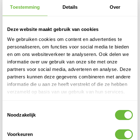
Toestemming
Details
Over
Deze website maakt gebruik van cookies
We gebruiken cookies om content en advertenties te
personaliseren, om functies voor social media te bieden
en om ons websiteverkeer te analyseren. Ook delen we
PUR Schuim – 750 ml –
PUR Schuim Handbus –
informatie over uw gebruik van onze site met onze
Voor PUR Pistool –
Seal-It® 475 PU-Foam
partners voor social media, adverteren en analyse. Deze
Isoleren & Monteren –
Hand – 750 ml – Handige
partners kunnen deze gegevens combineren met andere
Seal-It® 470 PU-Foam
Toepassing Zonder
Direct leverbaar
Direct leverbaar
Gun
Pistool
informatie die u aan ze heeft verstrekt of die ze hebben
9,
01
9,
01
Adviesprijs:
Adviesprijs:
verzameld op basis van uw gebruik van hun services.
5,
8,
55
12
4,59
6,71
st.
st.
excl. BTW
excl. BTW
Toestemmingsselectie
Noodzakelijk
In winkelwagen
In winke
Voorkeuren