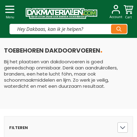
Dakmaterialen.com
Account
Cart
I
I
E
E
D
D
E
E
R
R
D
D
U
U
U
U
R
R
Z
Z
AAM
AAM
D
D
A
A
K
K
B
B
INNEN
INNEN
H
H
A
A
N
N
D
D
B
B
E
E
R
R
E
E
IK
IK
Menu
Vind snel jouw product
Ga naar de inhoud
TOEBEHOREN DAKDOORVOEREN
Bij het plaatsen van dakdoorvoeren is goed
gereedschap onmisbaar. Denk aan aandrukrollers,
branders, een hete lucht föhn, maar ook
schoonmaakmiddelen en lijm. Zo werk je veilig,
waterdicht en met een duurzaam resultaat.
FILTEREN