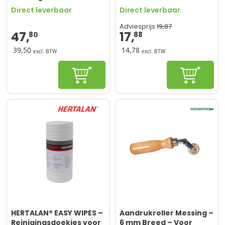
Dakbedekking &
ontvetting en
Direct leverbaar
Direct leverbaar
Hoekafwerking
schoonmaak
19,
87
Adviesprijs:
47,
17,
80
88
39,50
14,78
excl. BTW
excl. BTW
In winkelwagen
Configur
HERTALAN® EASY WIPES –
Aandrukroller Messing –
Reinigingsdoekjes voor
6 mm Breed – Voor