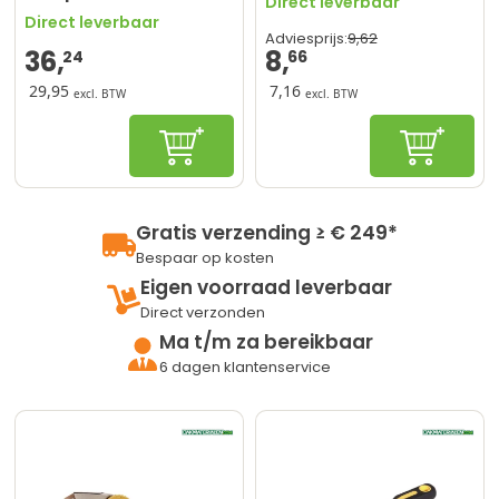
Direct leverbaar
Dakproducten –
Direct leverbaar
Geschikt voor Europese
9,
62
Adviesprijs:
36,
8,
& Amerikaanse EPDM
24
66
dakbedekking
29,95
7,16
excl. BTW
excl. BTW
In winkelwagen
In winke
Gratis verzending ≥ € 249*
Bespaar op kosten
Eigen voorraad leverbaar
Direct verzonden
Ma t/m za bereikbaar
6 dagen klantenservice