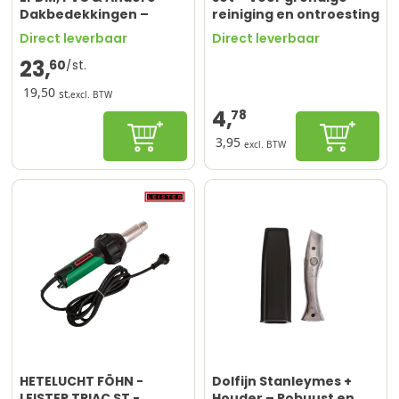
Dakbedekkingen –
reiniging en ontroesting
Hoogwaardige Siliconen
Direct leverbaar
Direct leverbaar
– 40 mm Breed – Rood
23,
60
19,50
st.
excl. BTW
4,
78
In winkelwagen
In winke
3,95
excl. BTW
HETELUCHT FÖHN -
Dolfijn Stanleymes +
LEISTER TRIAC ST -
Houder – Robuust en