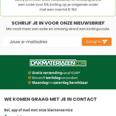
een code voor 5% korting op je volgende order
met een max tot € 150
SCHRIJF JE IN VOOR ONZE NIEUWSBRIEF
Mis nooit meer een actie en ontvang direct een kortingscode.
E-mail adres
Schrijf in
Dit formulier is beveiligd met reCAPTCHA - het
Privacybeleid
e
Gratis verzending
vanaf €249*
Binnen
1 werkdag
verzonden!
Maandag
t/m
zaterdag bereikbaar
WE KOMEN GRAAG MET JE IN CONTACT
Bel, app of mail met onze klantenservice