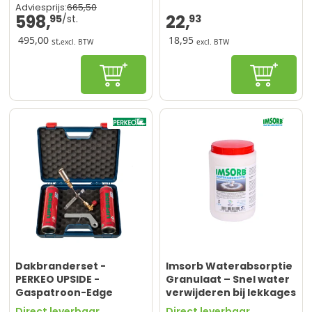
665,
50
Adviesprijs:
598,
22,
95
93
495,00
18,95
st.
excl. BTW
excl. BTW
In winkelwagen
In winke
Dakbranderset -
Imsorb Waterabsorptie
PERKEO UPSIDE -
Granulaat – Snel water
Gaspatroon-Edge
verwijderen bij lekkages
- 800gr voor 200L water
Direct leverbaar
Direct leverbaar