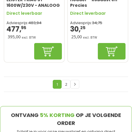
1600W/230V - ANALOOG
Precies
INSTELBAAR
Snijgereedschap
Direct leverbaar
Direct leverbaar
483,
94
34,
75
Adviesprijs:
Adviesprijs:
477,
30,
95
25
395,00
25,00
excl. BTW
excl. BTW
In winkelwagen
In winke
1
2
U lees momenteel pagina
Pagina
ONTVANG
5% KORTING
OP JE VOLGENDE
ORDER
Schrijf je in voor onze nieuwsbrief en ontvang direct