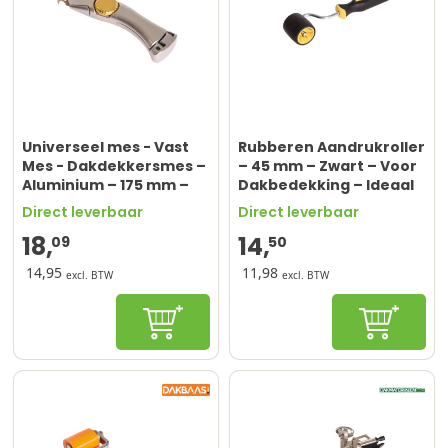
Universeel mes - Vast
Rubberen Aandrukroller
Mes - Dakdekkersmes –
– 45 mm – Zwart – Voor
Aluminium – 175 mm –
Dakbedekking – Ideaal
Inclusief Houder
voor Doe-Het-Zelvers
Direct leverbaar
Direct leverbaar
18,
14,
09
50
14,95
11,98
excl. BTW
excl. BTW
In winkelwagen
In winke