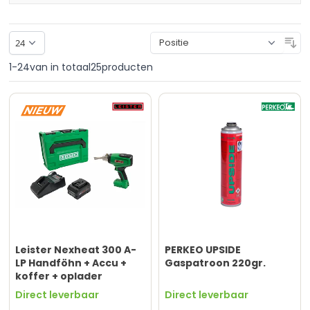
So
1
-
24
van in totaal
25
producten
Leister Nexheat 300 A-
PERKEO UPSIDE
LP Handföhn + Accu +
Gaspatroon 220gr.
koffer + oplader
Direct leverbaar
Direct leverbaar