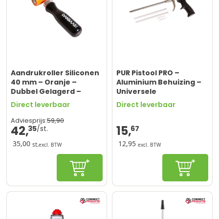
Aandrukroller Siliconen
PUR Pistool PRO –
40 mm – Oranje –
Aluminium Behuizing –
Dubbel Gelagerd –
Universele
Ergonomisch Handvat –
Schroefaansluiting
Direct leverbaar
Direct leverbaar
Limited Edition –
Dakbaas.com
59,
90
Adviesprijs:
42,
15,
35
67
35,00
12,95
st.
excl. BTW
excl. BTW
In winkelwagen
In winke