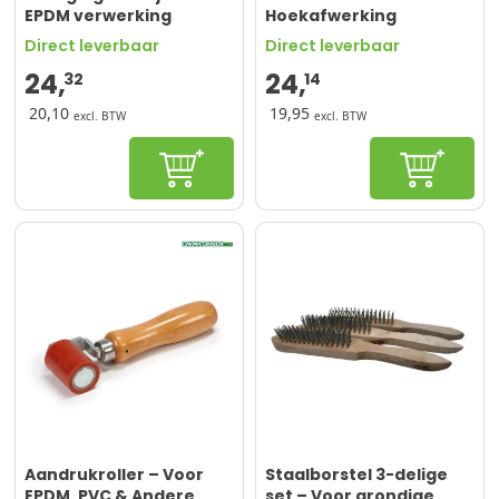
EPDM verwerking​
Hoekafwerking
Dakbedekking – Met
Direct leverbaar
Direct leverbaar
Houten Handvat
24,
24,
32
14
20,10
19,95
excl. BTW
excl. BTW
In winkelwagen
In winke
Aandrukroller – Voor
Staalborstel 3-delige
EPDM, PVC & Andere
set – Voor grondige