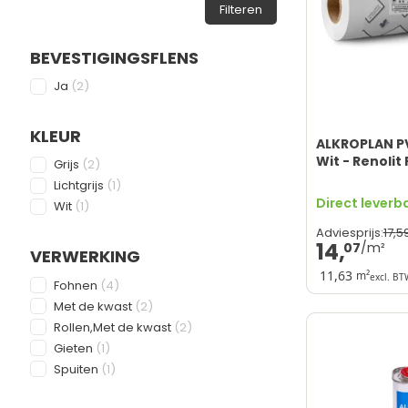
Filteren
BEVESTIGINGSFLENS
FILTER
products available
Ja
(
2
)
KLEUR
ALKROPLAN P
FILTER
Wit - Renolit
products available
Grijs
(
2
)
products available
Lichtgrijs
(
1
)
Direct leverb
products available
Wit
(
1
)
17,
5
Adviesprijs:
14,
07
VERWERKING
11,63
m²
FILTER
excl. BT
products available
Fohnen
(
4
)
Ecologische 
products available
Met de kwast
(
2
)
Hoge zonnere
products available
Rollen,Met de kwast
(
2
)
Geschikt voo
products available
Gieten
(
1
)
Lange levens
products available
Spuiten
(
1
)
Koudlassen n