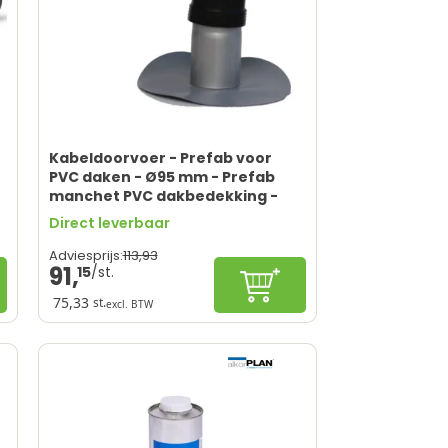
Kabeldoorvoer - Prefab voor
PVC daken - Ø95 mm - Prefab
manchet PVC dakbedekking -
Voor airco en
Direct leverbaar
installatiesystemen
113,
93
Adviesprijs:
91,
15
gureren
In winkelwagen
75,33
st.
excl. BTW
Tijdsbesparend
Speciaal voor PVC daken
Duurzaam en betrouwbaar
Eenvoudig te installeren
Alleen te gebruiken op PVC daken