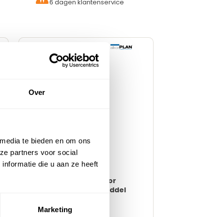
6 dagen klantenservice
Over
 media te bieden en om ons
ze partners voor social
nformatie die u aan ze heeft
Spuitfles met Tuit – Voor
Vloeibare PVC – Hulpmiddel
voor Dakverwerking
Marketing
Direct leverbaar