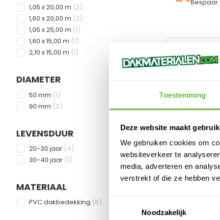
Bespaar 
FILTER
products available
1,05 x 20,00 m
(
2
)
products available
1,60 x 20,00 m
(
2
)
products available
1,05 x 25,00 m
(
1
)
products available
1,60 x 15,00 m
(
1
)
products available
2,10 x 15,00 m
(
1
)
DIAMETER
FILTER
products available
50 mm
(
1
)
Toestemming
products available
90 mm
(
2
)
Deze website maakt gebruik
LEVENSDUUR
We gebruiken cookies om cont
FILTER
products available
20-30 jaar
(
4
)
websiteverkeer te analyseren
products available
30-40 jaar
(
1
)
media, adverteren en analys
verstrekt of die ze hebben v
Alkorplan Con
MATERIAAL
Lijm Voor PV
FILTER
Toestemmingsselectie
products available
PVC dakbedekking
(
6
)
Noodzakelijk
Direct leverb