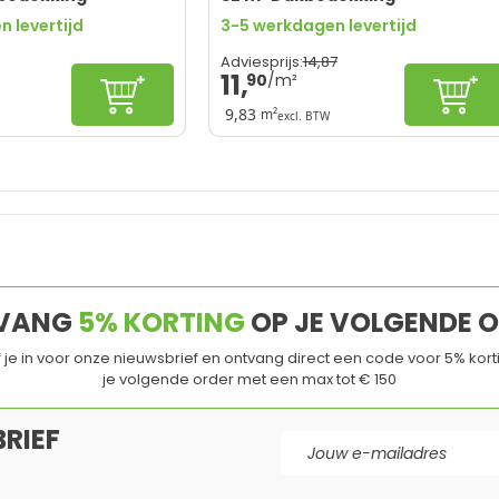
 levertijd
3-5 werkdagen levertijd
14,
87
Adviesprijs:
11,
90
In winkelwagen
In wi
9,83
m²
excl. BTW
VANG
5% KORTING
OP JE VOLGENDE 
jf je in voor onze nieuwsbrief en ontvang direct een code voor 5% kort
je volgende order met een max tot € 150
RIEF
E-mail adres