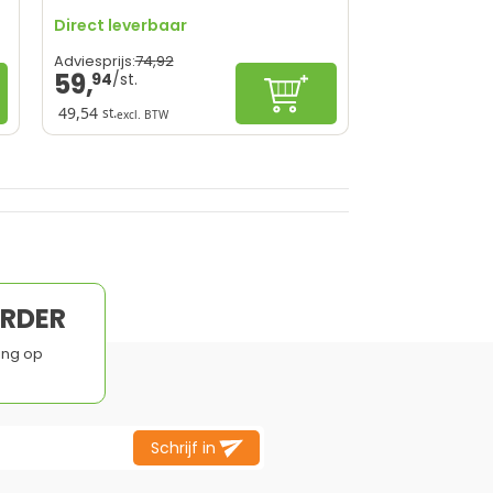
Direct leverbaar
74,
92
Adviesprijs:
59,
94
nkelwagen
Configureren
49,54
st.
excl. BTW
Tijdsbesparend
Speciaal voor PVC daken
Duurzaam en betrouwbaar
Eenvoudig te installeren
Alleen te gebruiken op PVC daken
ORDER
ing op
Schrijf in