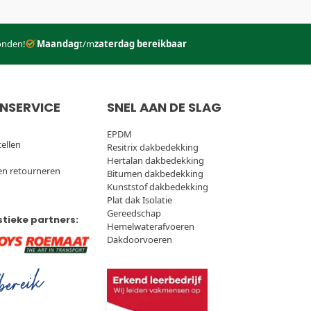
onden!
Maandag
t/m
zaterdag bereikbaar
NSERVICE
SNEL AAN DE SLAG
EPDM
tellen
Resitrix dakbedekking
Hertalan dakbedekking
en retourneren
Bitumen dakbedekking
Kunststof dakbedekking
Plat dak Isolatie
Gereedschap
stieke partners:
Hemelwaterafvoeren
Dakdoorvoeren