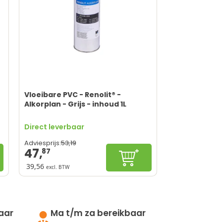
Vloeibare PVC - Renolit® -
Alkorplan - Grijs - inhoud 1L
Direct leverbaar
53,
19
Adviesprijs:
47,
87
nkelwagen
In winkelwagen
39,56
excl. BTW
Eenvoudige applicatie
Duurzaam resultaat
Verbetert detailafwerking
Versterkt lasnaden
aar
Ma t/m za bereikbaar
Het ruikt niet heel lekker