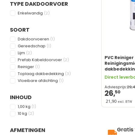
TYPE DAKDOORVOER
FILTER
products available
Enkelwandig
(
2
)
SOORT
FILTER
products available
Dakdoorvoeren
(
1
)
products available
Gereedschap
(
1
)
products available
Lijm
(
2
)
PVC Reiniger 
products available
Prefab Kabeldoorvoer
(
2
)
Reinigingsmi
products available
Reiniger
(
1
)
dakbedekking
products available
Toplaag dakbedekking
(
3
)
Inhoud 1L
Direct leverb
products available
Vloeibare afdichting
(
1
)
29,
Adviesprijs:
26,
50
INHOUD
21,90
excl. BTW
FILTER
products available
1,00 kg
(
1
)
Grondige PVC
products available
10 kg
(
2
)
Verwijdert li
Eenvoudig in 
Geschikt voo
Gratis
AFMETINGEN
Alleen geschi