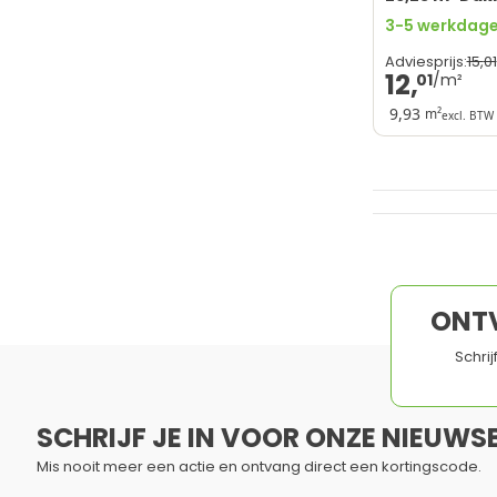
3-5 werkdagen
15,
01
Adviesprijs:
12,
01
9,93
m²
excl. BTW
ONT
Schri
SCHRIJF JE IN VOOR ONZE NIEUWSB
Mis nooit meer een actie en ontvang direct een kortingscode.