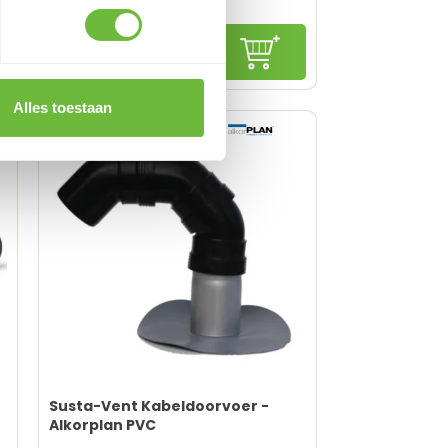
21,
99
Adviesprijs:
19,
78
nkelwagen
In winkelwagen
16,35
excl. BTW
Alles toestaan
Susta-Vent Kabeldoorvoer -
Alkorplan PVC