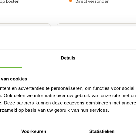
op kosten
Direct verzonden
Details
 van cookies
ent en advertenties te personaliseren, om functies voor social
. Ook delen we informatie over uw gebruik van onze site met on
e. Deze partners kunnen deze gegevens combineren met andere i
erzameld op basis van uw gebruik van hun services.
tactlijm - Renolit
Contactlijm voor PVC
C dakbedekking
Dakbedekking – Alkor 81040 –
Blik 10 kg – Voor ca. 35 m²
Voorkeuren
Statistieken
aar
3-5 werkdagen levertijd