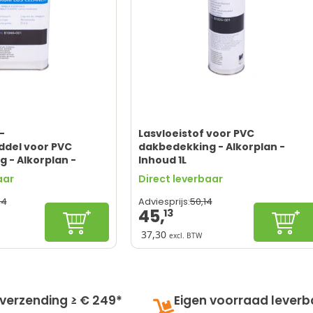
-
Lasvloeistof voor PVC
ddel voor PVC
dakbedekking - Alkorplan -
 - Alkorplan -
Inhoud 1L
aar
Direct leverbaar
44
50,
14
Adviesprijs:
45,
13
In winkelwagen
In wi
37,30
excl. BTW
-reiniging
Snelle droogtijd
jm- en bitumenresten
Geschikt voor reparaties
gebruik
Professionele kwaliteit
r dakonderhoud
Duurzaam en weerbestendig
 verzending ≥ € 249*
Eigen voorraad leverb
kt voor PVC
Alleen voor PVC