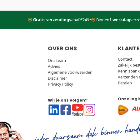
d
en de
Servicevoorwaarden
van
Google
zijn van toepassing.
Gratis verzending
vanaf €249*
Binnen
1 werkdag
verz
OVER ONS
KLANTE
Contact
Ons team
Zakelijk bes
Advies
Kennisbank
Algemene voorwaarden
Verzenden 
Disclaimer
Betalen
Privacy Policy
Onze logi
Wil je ons volgen?
Linkedin
Facebook
Youtube
Instagram