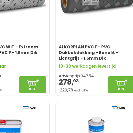
VC WIT - Extreem
ALKORPLAN PVC F - PVC
 PVC F - 1.5mm Dik
Dakbekdekking - Renolit -
Lichtgrijs - 1.5mm Dik
aar
10-30 werkdagen levertijd
9
347,
54
Adviesprijs:
278,
03
Configureren
Confi
229,78
W
excl. BTW
oplossing
Kostenbesparend
flectie
Vuurbestendig
r zonnepanelen
Duurzaam
duur
Eenvoudig recyclebaar
iet toegestaan
Verwerking vraagt kennis