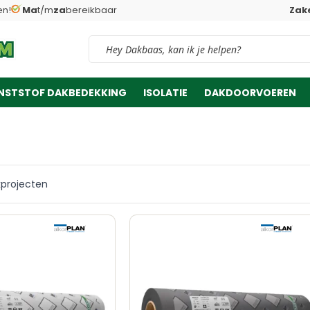
en!
Ma
t/m
za
bereikbaar
Zake
Vind snel jouw product
NSTSTOF DAKBEDEKKING
ISOLATIE
DAKDOORVOEREN
projecten