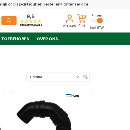
lijk
of als
particulier
bestellen
Klantenservice
9,6
Prijzen
Account
Cart
Incl. BTW
TOEBEHOREN
OVER ONS
Sorteer op