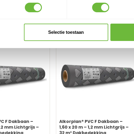
93
196,
48
Adviesprijs:
176,
83
Configureren
In wi
146,14
excl. BTW
erwerking
Selectie toestaan
hechting
passing
aarheid
gevoelig
VC F Dakbaan –
Alkorplan® PVC F Dakbaan –
1,2 mm Lichtgrijs –
1,60 x 20 m – 1,2 mm Lichtgrijs –
kbedekking
32 m² Dakbedekking