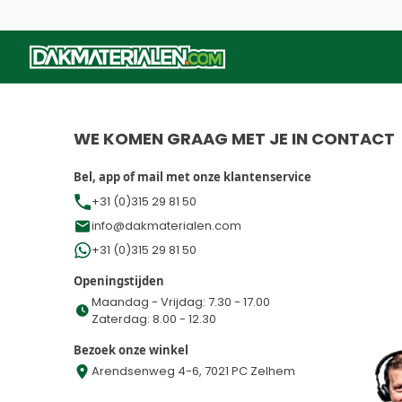
Dit formulier is beveiligd met reCAPTCHA - het
Privacybelei
WE KOMEN GRAAG MET JE IN CONTACT
Bel, app of mail met onze klantenservice
+31 (0)315 29 81 50
info@dakmaterialen.com
+31 (0)315 29 81 50
Openingstijden
Maandag - Vrijdag: 7.30 - 17.00
Zaterdag: 8.00 - 12.30
Bezoek onze winkel
Arendsenweg 4-6, 7021 PC Zelhem